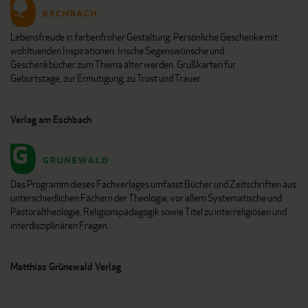
Lebensfreude in farbenfroher Gestaltung: Persönliche Geschenke mit
wohltuenden Inspirationen. Irische Segenswünsche und
Geschenkbücher zum Thema älter werden. Grußkarten für
Geburtstage, zur Ermutigung, zu Trost und Trauer.
Verlag am Eschbach
Das Programm dieses Fachverlages umfasst Bücher und Zeitschriften aus
unterschiedlichen Fächern der Theologie, vor allem Systematische und
Pastoraltheologie, Religionspädagogik sowie Titel zu interreligiösen und
interdisziplinären Fragen.
Matthias Grünewald Verlag