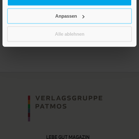
Lebensfroh
2,60 €
Anpassen
Inkl. 19% MwSt.
,
exkl.
Versandkosten
Alle ablehnen
LEBE GUT MAGAZIN