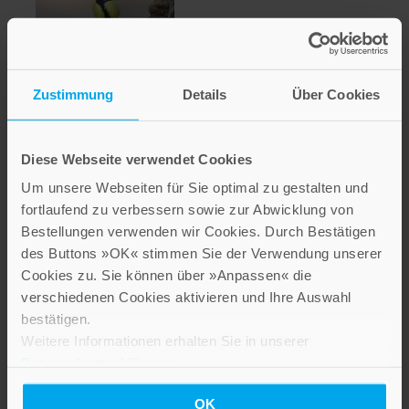
Zustimmung
Details
Über Cookies
Kohlmeise
2,60 €
Diese Webseite verwendet Cookies
Um unsere Webseiten für Sie optimal zu gestalten und
Inkl. 19% MwSt.
,
exkl.
Versandkosten
fortlaufend zu verbessern sowie zur Abwicklung von
Bestellungen verwenden wir Cookies. Durch Bestätigen
des Buttons »OK« stimmen Sie der Verwendung unserer
Cookies zu. Sie können über »Anpassen« die
verschiedenen Cookies aktivieren und Ihre Auswahl
bestätigen.
Weitere Informationen erhalten Sie in unserer
Datenschutzerklärung
.
OK