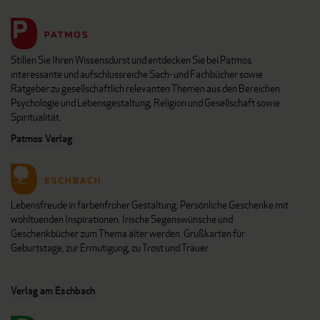
Stillen Sie Ihren Wissensdurst und entdecken Sie bei Patmos
interessante und aufschlussreiche Sach- und Fachbücher sowie
Ratgeber zu gesellschaftlich relevanten Themen aus den Bereichen
Psychologie und Lebensgestaltung, Religion und Gesellschaft sowie
Spiritualität.
Patmos Verlag
Lebensfreude in farbenfroher Gestaltung: Persönliche Geschenke mit
wohltuenden Inspirationen. Irische Segenswünsche und
Geschenkbücher zum Thema älter werden. Grußkarten für
Geburtstage, zur Ermutigung, zu Trost und Trauer.
Verlag am Eschbach