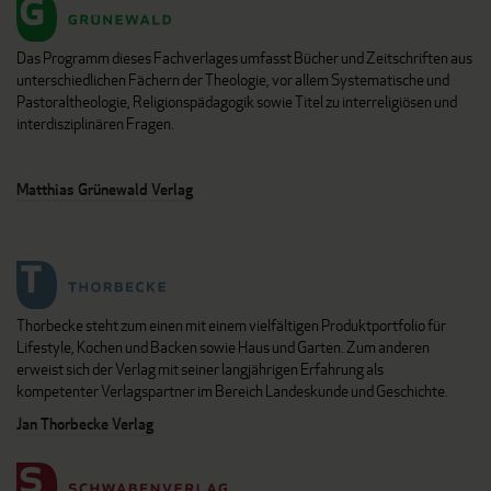
Das Programm dieses Fachverlages umfasst Bücher und Zeitschriften aus
unterschiedlichen Fächern der Theologie, vor allem Systematische und
Pastoraltheologie, Religionspädagogik sowie Titel zu interreligiösen und
interdisziplinären Fragen.
Matthias Grünewald Verlag
Thorbecke steht zum einen mit einem vielfältigen Produktportfolio für
Lifestyle, Kochen und Backen sowie Haus und Garten. Zum anderen
erweist sich der Verlag mit seiner langjährigen Erfahrung als
kompetenter Verlagspartner im Bereich Landeskunde und Geschichte.
Jan Thorbecke Verlag