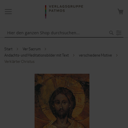
NAVIGATION
ME
UMSCHALTEN
WA
Suche
Start
Ver Sacrum
Andachts- und Meditationsbilder mit Text
verschiedene Motive
Verklärter Christus
ZUM
ENDE
DER
BILDERGALERIE
SPRINGEN