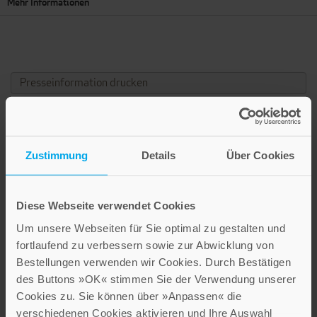
Mehr Informationen
Presseinformation drucken
Zusätzliche Informationen und Medien
WEITERE INFO
Zustimmung
Details
Über Cookies
Dieses Motiv gibt es auch als:
Andachtsbild ohne Text
,
Bildtafel ohne Widmungstext
&
Bildblatt ohne
Widmungstext
Diese Webseite verwendet Cookies
Um unsere Webseiten für Sie optimal zu gestalten und
fortlaufend zu verbessern sowie zur Abwicklung von
Bestellungen verwenden wir Cookies. Durch Bestätigen
des Buttons »OK« stimmen Sie der Verwendung unserer
Cookies zu. Sie können über »Anpassen« die
verschiedenen Cookies aktivieren und Ihre Auswahl