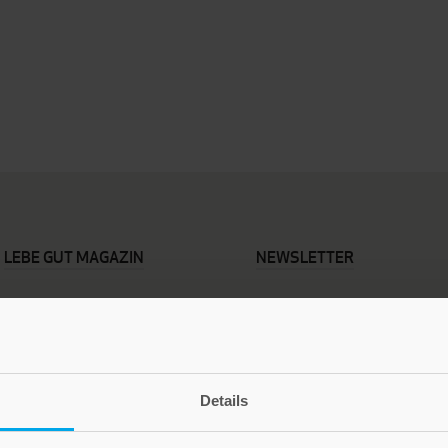
LEBE GUT MAGAZIN
NEWSLETTER
Details
Die Verlage der Verlagsgruppe Patmos