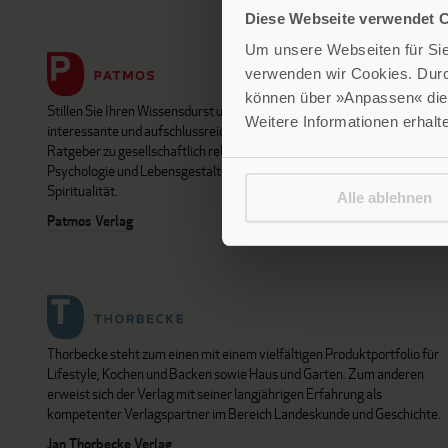
Diese Webseite verwendet 
Um unsere Webseiten für Sie 
verwenden wir Cookies. Dur
können über »Anpassen« die 
Stillen Sie Ihren Wissensdurst und entdecken Sie bei Patmos
Weitere Informationen erhalt
interessante und aufschlussreiche Sach- und Fachbücher sowie
Ratgeber zu gesellschaftlich relevanten Themen aus den Bereichen
Psychologie und Lebensgestaltung, Religion und Gesellschaft sowie
Spiritualität.
Alle ablehnen
Patmos Verlag
Thorbecke steht zum einen mit einem vielfältigen Produktportfolio für
Lifestyle, Kochen und Backen sowie Haus und Garten. Zum anderen
erweist sich der Verlag mit seiner langjährigen Erfahrung als
kompetenter Verlagspartner im Bereich Landeskunde und Geschichte.
Jan Thorbecke Verlag