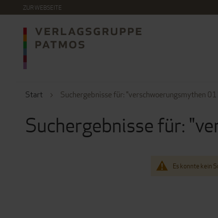
DIREKT
ZUR WEBSEITE
ZUM
INHALT
Start
Suchergebnisse für: "verschwoerungsmythen 0
Suchergebnisse für: "
Es konnte kein 