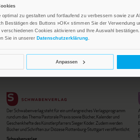
Cookies
optimal zu gestalten und fortlaufend zu verbessern sowie zur 
ch Bestätigen des Buttons »OK« stimmen Sie der Verwendung un
verschiedenen Cookies aktivieren und Ihre Auswahl bestätigen.
Lebensfreude in farbenfroher Gestaltung: Persönliche Geschenke mit
en Sie in unserer
Datenschutzerklärung
.
wohltuenden Inspirationen. Irische Segenswünsche und
Geschenkbücher zum Thema älter werden. Grußkarten für Geburtstage,
u
zur Ermutigung, zu Trost und Trauer.
u
Anpassen
Verlag am Eschbach
Der Schwabenverlag steht für ein umfangreiches Verlagsprogramm
P
rund um das Thema Pastorale Praxis sowie Bücher, Kalender und
B
Geschenkhefte des Künstlerpfarrers Sieger Köder. Zudem werden
Bücher und Schriften zur Diözese Rottenburg-Stuttgart veröffentlicht.
Schwabenverlag