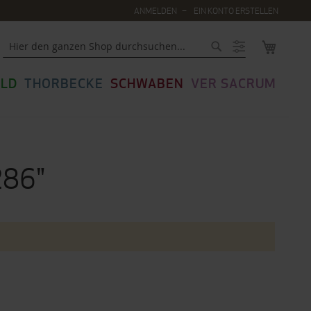
ANMELDEN
EIN KONTO ERSTELLEN
MEIN WA
Suche
LD
THORBECKE
SCHWABEN
VER SACRUM
286"