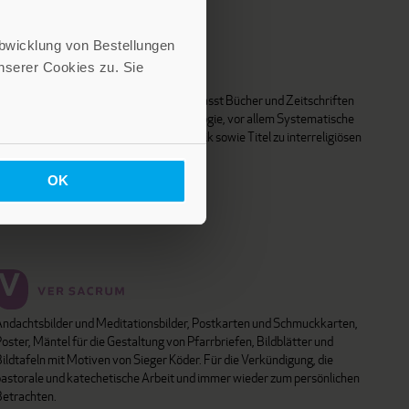
Abwicklung von Bestellungen
serer Cookies zu. Sie
Das Programm dieses Fachverlages umfasst Bücher und Zeitschriften
aus unterschiedlichen Fächern der Theologie, vor allem Systematische
nd Pastoraltheologie, Religionspädagogik sowie Titel zu interreligiösen
nd interdisziplinären Fragen.
OK
Matthias Grünewald Verlag
Andachtsbilder und Meditationsbilder, Postkarten und Schmuckkarten,
oster, Mäntel für die Gestaltung von Pfarrbriefen, Bildblätter und
ildtafeln mit Motiven von Sieger Köder. Für die Verkündigung, die
pastorale und katechetische Arbeit und immer wieder zum persönlichen
Betrachten.