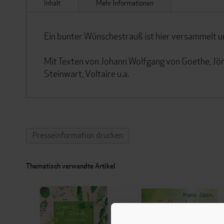
Inhalt
Mehr Informationen
Ein bunter Wünschestrauß ist hier versammelt u
Mit Texten von Johann Wolfgang von Goethe, Jörn 
Steinwart, Voltaire u.a.
Presseinformation drucken
Thematisch verwandte Artikel