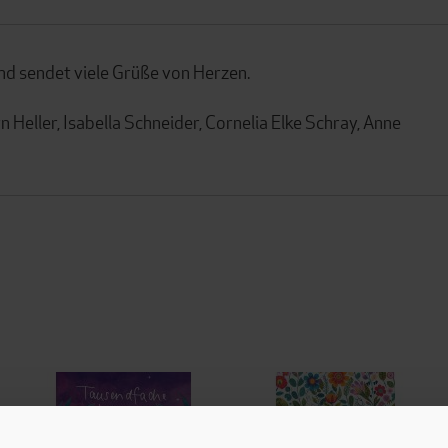
nd sendet viele Grüße von Herzen.
Heller, Isabella Schneider, Cornelia Elke Schray, Anne