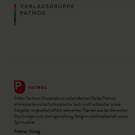
Stillen Sie Ihren Wissensdurst und entdecken Sie bei Patmos
interessante und aufschlussreiche Sach- und Fachbücher sowie
Ratgeber zu gesellschaftlich relevanten Themen aus den Bereichen
Psychologie und Lebensgestaltung, Religion und Gesellschaft sowie
Spiritualität.
Patmos Verlag