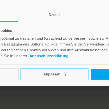
Details
Cookies
Tausendfache Wünsche
Jeder Tag steckt voller
optimal zu gestalten und fortlaufend zu verbessern sowie zur 
Wunder
ch Bestätigen des Buttons »OK« stimmen Sie der Verwendung un
4,00 €
verschiedenen Cookies aktivieren und Ihre Auswahl bestätigen.
3,70 €
en Sie in unserer
Datenschutzerklärung
.
n
Inkl. 7% MwSt.
,
exkl.
Versandkosten
Inkl. 7% MwSt.
,
exkl.
Versandkosten
Anpassen