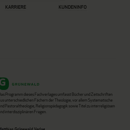
KARRIERE
KUNDENINFO
Das Programm dieses Fachverlages umfasst Bücher und Zeitschriften
aus unterschiedlichen Fächern der Theologie, vor allem Systematische
nd Pastoraltheologie, Religionspädagogik sowie Titel zu interreligiösen
nd interdisziplinären Fragen.
Matthias Grünewald Verlag