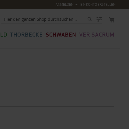
ANMELDEN
EIN KONTO ERSTELLEN
MEIN WA
Suche
LD
THORBECKE
SCHWABEN
VER SACRUM