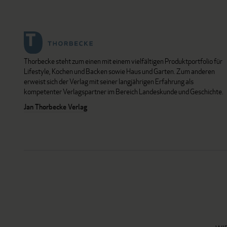
Thorbecke steht zum einen mit einem vielfältigen Produktportfolio für
Lifestyle, Kochen und Backen sowie Haus und Garten. Zum anderen
erweist sich der Verlag mit seiner langjährigen Erfahrung als
kompetenter Verlagspartner im Bereich Landeskunde und Geschichte.
Jan Thorbecke Verlag