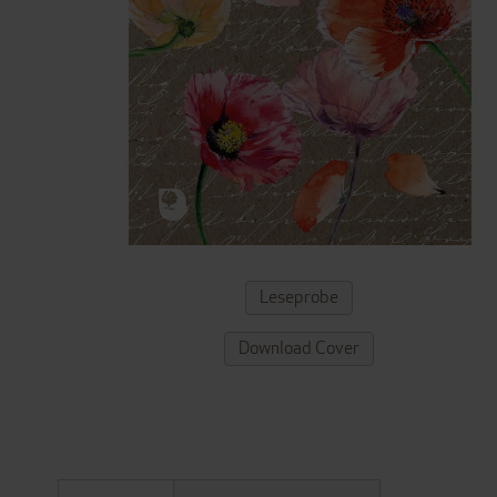
ZUM
Leseprobe
ANFANG
DER
Download Cover
BILDERGALERIE
SPRINGEN