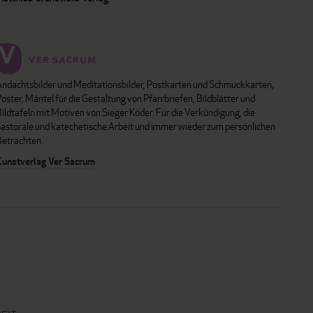
Andachtsbilder und Meditationsbilder, Postkarten und Schmuckkarten,
oster, Mäntel für die Gestaltung von Pfarrbriefen, Bildblätter und
ildtafeln mit Motiven von Sieger Köder. Für die Verkündigung, die
pastorale und katechetische Arbeit und immer wieder zum persönlichen
Betrachten.
Kunstverlag Ver Sacrum