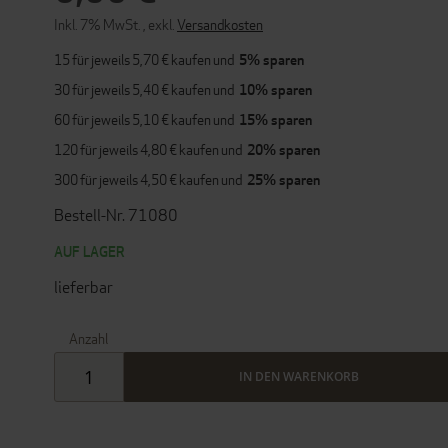
Inkl. 7% MwSt.
,
exkl.
Versandkosten
15 für jeweils
5,70 €
kaufen und
5
% sparen
30 für jeweils
5,40 €
kaufen und
10
% sparen
60 für jeweils
5,10 €
kaufen und
15
% sparen
120 für jeweils
4,80 €
kaufen und
20
% sparen
300 für jeweils
4,50 €
kaufen und
25
% sparen
Bestell-Nr. 71080
AUF LAGER
lieferbar
Anzahl
IN DEN WARENKORB