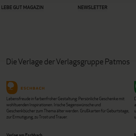
LEBE GUT MAGAZIN
NEWSLETTER
Die Verlage der Verlagsgruppe Patmos
Lebensfreude in farbenfroher Gestaltung: Persönliche Geschenke mit
wohltuenden Inspirationen. Irische Segenswünsche und
Geschenkbücher zum Thema älter werden. Grußkarten für Geburtstage,
u
zur Ermutigung, zu Trost und Trauer.
u
Verlag am Eschbach