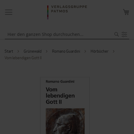
NAVIGATION
ME
UMSCHALTEN
WA
Suche
Start
Grünewald
Romano Guardini
Hörbücher
Vom lebendigen Gott II
ZUM
ENDE
DER
BILDERGALERIE
SPRINGEN