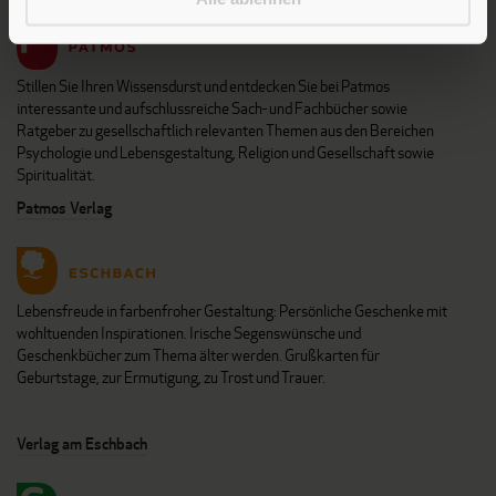
Stillen Sie Ihren Wissensdurst und entdecken Sie bei Patmos
interessante und aufschlussreiche Sach- und Fachbücher sowie
Ratgeber zu gesellschaftlich relevanten Themen aus den Bereichen
Psychologie und Lebensgestaltung, Religion und Gesellschaft sowie
Spiritualität.
Patmos Verlag
Lebensfreude in farbenfroher Gestaltung: Persönliche Geschenke mit
wohltuenden Inspirationen. Irische Segenswünsche und
Geschenkbücher zum Thema älter werden. Grußkarten für
Geburtstage, zur Ermutigung, zu Trost und Trauer.
Verlag am Eschbach