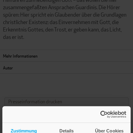
zusammengefaßten Ansprachen Guardinis. Die Hörer
spüren: Hier spricht ein Glaubender über die Grundlagen
christlicher Existenz: das Einvernehmen mit Gott, die
Erkenntnis Gottes, den Trost, er geben kann, das Licht,
das er ist.
Mehr Informationen
Autor
Presseinformation drucken
Zustimmung
Details
Über Cookies