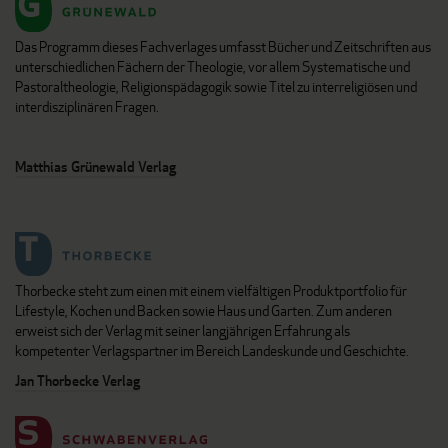
Das Programm dieses Fachverlages umfasst Bücher und Zeitschriften aus
unterschiedlichen Fächern der Theologie, vor allem Systematische und
Pastoraltheologie, Religionspädagogik sowie Titel zu interreligiösen und
interdisziplinären Fragen.
Matthias Grünewald Verlag
Thorbecke steht zum einen mit einem vielfältigen Produktportfolio für
Lifestyle, Kochen und Backen sowie Haus und Garten. Zum anderen
erweist sich der Verlag mit seiner langjährigen Erfahrung als
kompetenter Verlagspartner im Bereich Landeskunde und Geschichte.
Jan Thorbecke Verlag