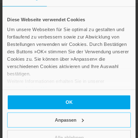
Diese Webseite verwendet Cookies
Um unsere Webseiten für Sie optimal zu gestalten und
fortlaufend zu verbessern sowie zur Abwicklung von
Bestellungen verwenden wir Cookies. Durch Bestätigen
des Buttons »OK« stimmen Sie der Verwendung unserer
Cookies zu. Sie können über »Anpassen« die
verschiedenen Cookies aktivieren und Ihre Auswahl
LEBE GUT MAGAZIN
bestätigen.
NEWSLETTER
Weitere Informationen erhalten Sie in unserer
KARRIERE
Datenschutzerklärung
.
KUNDENINFO
OK
Anpassen
Die Verlage der Verlagsgruppe Patmos
Alle ablehnen