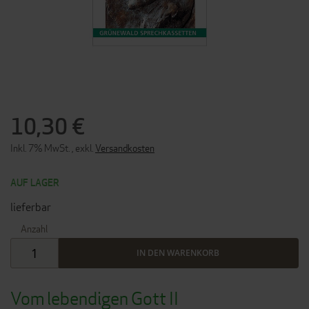
ZUM
ANFANG
DER
10,30 €
BILDERGALERIE
SPRINGEN
Inkl. 7% MwSt.
,
exkl.
Versandkosten
AUF LAGER
lieferbar
Anzahl
IN DEN WARENKORB
Vom lebendigen Gott II