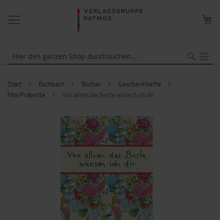
NAVIGATION
ME
UMSCHALTEN
WA
Suche
Start
Eschbach
Bücher
Geschenkhefte
Mini Präsente
Von allem das Beste wünsch ich dir
ZUM
ENDE
DER
BILDERGALERIE
SPRINGEN