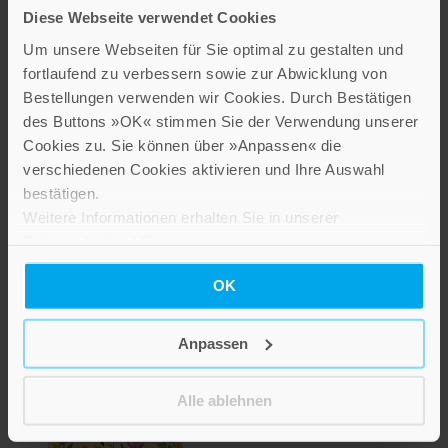
Diese Webseite verwendet Cookies
Um unsere Webseiten für Sie optimal zu gestalten und
fortlaufend zu verbessern sowie zur Abwicklung von
Bestellungen verwenden wir Cookies. Durch Bestätigen
des Buttons »OK« stimmen Sie der Verwendung unserer
Cookies zu. Sie können über »Anpassen« die
verschiedenen Cookies aktivieren und Ihre Auswahl
bestätigen.
Tausendfache Wünsche
Weitere Informationen erhalten Sie in unserer
Datenschutzerklärung
.
4,00 €
OK
Inkl. 7% MwSt.
,
exkl.
Versandkosten
Anpassen
Alle ablehnen