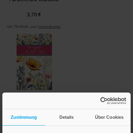
3,70 €
Inkl. 7% MwSt.
,
exkl.
Versandkosten
Gesegnet sei dein Jahr
3,70 €
Zustimmung
Details
Über Cookies
Inkl. 7% MwSt.
,
exkl.
Versandkosten