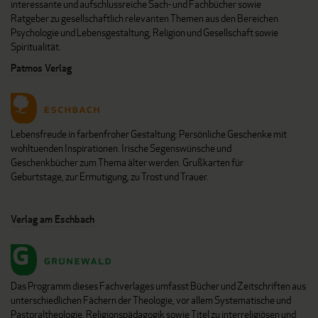
interessante und aufschlussreiche Sach- und Fachbücher sowie
Ratgeber zu gesellschaftlich relevanten Themen aus den Bereichen
Psychologie und Lebensgestaltung, Religion und Gesellschaft sowie
Spiritualität.
Patmos Verlag
Lebensfreude in farbenfroher Gestaltung: Persönliche Geschenke mit
wohltuenden Inspirationen. Irische Segenswünsche und
Geschenkbücher zum Thema älter werden. Grußkarten für
Geburtstage, zur Ermutigung, zu Trost und Trauer.
Verlag am Eschbach
Das Programm dieses Fachverlages umfasst Bücher und Zeitschriften aus
unterschiedlichen Fächern der Theologie, vor allem Systematische und
Pastoraltheologie, Religionspädagogik sowie Titel zu interreligiösen und