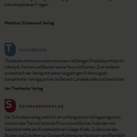
interdisziplinären Fragen.
Matthias Grünewald Verlag
Thorbecke steht zum einen mit einem vielfältigen Produktportfolio für
Lifestyle, Kochen und Backen sowie Haus und Garten. Zum anderen
erweist sich der Verlag mit seiner langjährigen Erfahrung als
kompetenter Verlagspartner im Bereich Landeskunde und Geschichte.
Jan Thorbecke Verlag
Der Schwabenverlag steht für ein umfangreiches Verlagsprogramm
rund um das Thema Pastorale Praxis sowie Bücher, Kalender und
Geschenkhefte des Künstlerpfarrers Sieger Köder. Zudem werden
Bücher und Schriften zur Diözese Rottenburg-Stuttgart veröffentlicht.