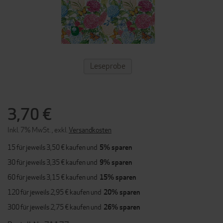
ZUM
Leseprobe
ANFANG
DER
BILDERGALERIE
SPRINGEN
3,70 €
Inkl. 7% MwSt.
,
exkl.
Versandkosten
15 für jeweils
3,50 €
kaufen und
5
% sparen
30 für jeweils
3,35 €
kaufen und
9
% sparen
60 für jeweils
3,15 €
kaufen und
15
% sparen
120 für jeweils
2,95 €
kaufen und
20
% sparen
300 für jeweils
2,75 €
kaufen und
26
% sparen