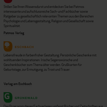
Stillen Sie Ihren Wissensdurst und entdecken Sie bei Patmos
interessante und aufschlussreiche Sach- und Fachbücher sowie
Ratgeber zu gesellschaftlich relevanten Themen aus den Bereichen
Psychologie und Lebensgestaltung, Religion und Gesellschaft sowie
Spiritualität.
Patmos Verlag
Lebensfreude in farbenfroher Gestaltung: Persönliche Geschenke mit
wohltuenden Inspirationen. Irische Segenswünsche und
Geschenkbücher zum Thema älter werden. Grußkarten für
Geburtstage, zur Ermutigung, zu Trost und Trauer.
Verlag am Eschbach
Das Programm dieses Fachverlages umfasst Bücher und Zeitschriften aus