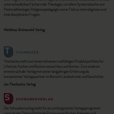
unterschiedlichen Fächern der Theologie, vor allem Systematische und
Pastoraltheologie, Religionspädagogik sowie Titel zu interreligiösen und
interdisziplinären Fragen.
Matthias Grünewald Verlag
Thorbecke steht zum einen mit einem vielfältigen Produktportfolio für
Lifestyle, Kochen und Backen sowie Haus und Garten. Zum anderen
erweist sich der Verlag mit seiner langjährigen Erfahrung als
kompetenter Verlagspartner im Bereich Landeskunde und Geschichte.
Jan Thorbecke Verlag
Der Schwabenverlag steht für ein umfangreiches Verlagsprogramm
rund um das Thema Pastorale Praxis sowie Bücher, Kalender und