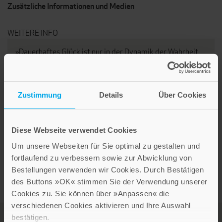
Zusätzliche Informationen und Medien
WEITERE INFO
»Dauerhaftes Glück ist nur in der Dynamik der Wahrheit
möglich. Es kann nicht im Rausch, nicht in der Ich-
Bezogenheit, nicht in der Sucht nach starken Gefühlen
wachsen. Es muss sich in dem ansiedeln, was echt und
authentisch, eben wahrhaftig, ist.«
Zustimmung
Details
Über Cookies
Martin Kämpchen
Diese Webseite verwendet Cookies
Um unsere Webseiten für Sie optimal zu gestalten und
fortlaufend zu verbessern sowie zur Abwicklung von
Bestellungen verwenden wir Cookies. Durch Bestätigen
des Buttons »OK« stimmen Sie der Verwendung unserer
Cookies zu. Sie können über »Anpassen« die
verschiedenen Cookies aktivieren und Ihre Auswahl
bestätigen.