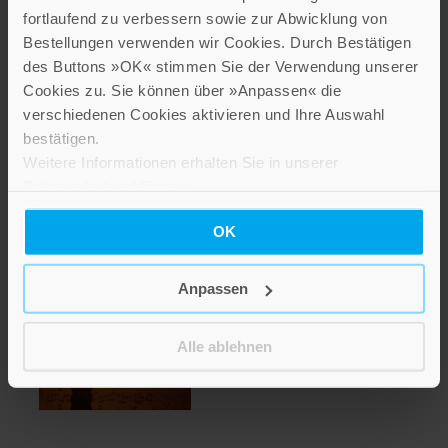
fortlaufend zu verbessern sowie zur Abwicklung von
Bestellungen verwenden wir Cookies. Durch Bestätigen
des Buttons »OK« stimmen Sie der Verwendung unserer
Cookies zu. Sie können über »Anpassen« die
verschiedenen Cookies aktivieren und Ihre Auswahl
bestätigen.
Lichtpunkte
Weitere Informationen erhalten Sie in unserer
Datenschutzerklärung
.
2,60 €
OK
Inkl. 19% MwSt.
,
exkl.
Versandkosten
Anpassen
Alle ablehnen