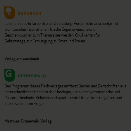
Lebensfreude in farbenfroher Gestaltung: Persönliche Geschenke mit
wohltuenden Inspirationen. Irische Segenswünsche und
Geschenkbücher zum Thema älter werden. Grußkarten für
Geburtstage, zur Ermutigung, zu Trost und Trauer.
Verlag am Eschbach
Das Programm dieses Fachverlages umfasst Bücher und Zeitschriften aus
unterschiedlichen Fächern der Theologie, vor allem Systematische und
Pastoraltheologie, Religionspädagogik sowie Titel zu interreligiösen und
interdisziplinären Fragen.
Matthias Grünewald Verlag