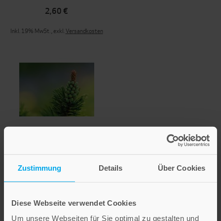
2,60 €
Inkl. 19% MwSt.
,
exkl.
Versandkosten
Tannengrün
2,60 €
Zustimmung
Details
Über Cookies
Inkl. 19% MwSt.
,
exkl.
Versandkosten
Diese Webseite verwendet Cookies
Um unsere Webseiten für Sie optimal zu gestalten und