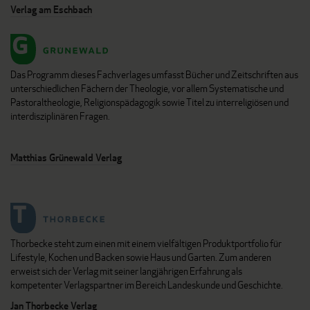
Verlag am Eschbach
Das Programm dieses Fachverlages umfasst Bücher und Zeitschriften aus
unterschiedlichen Fächern der Theologie, vor allem Systematische und
Pastoraltheologie, Religionspädagogik sowie Titel zu interreligiösen und
interdisziplinären Fragen.
Matthias Grünewald Verlag
Thorbecke steht zum einen mit einem vielfältigen Produktportfolio für
Lifestyle, Kochen und Backen sowie Haus und Garten. Zum anderen
erweist sich der Verlag mit seiner langjährigen Erfahrung als
kompetenter Verlagspartner im Bereich Landeskunde und Geschichte.
Jan Thorbecke Verlag