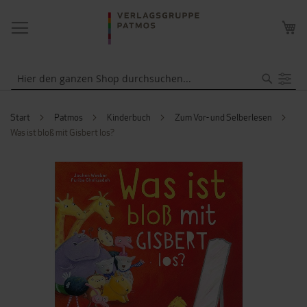
NAVIGATION
ME
UMSCHALTEN
WA
Suche
Start
Patmos
Kinderbuch
Zum Vor- und Selberlesen
Was ist bloß mit Gisbert los?
ZUM
ENDE
DER
BILDERGALERIE
SPRINGEN