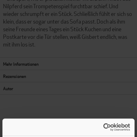
Nilpferd sein Trompetenspiel furchtbar schief. Und
wieder schrumpft er ein Stück. Schließlich fühlt er sich so
klein, dass er sogar unter das Sofa passt. Doch als ihm
seine Freunde eines Tages ein Stück Kuchen und eine
Postkarte vor die Tür stellen, weiß Gisbert endlich, was
mit ihm los ist.
Mehr Informationen
Rezensionen
Autor
Presseinformation drucken