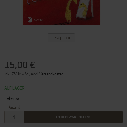
ZUM
Leseprobe
ANFANG
DER
BILDERGALERIE
SPRINGEN
15,00 €
Inkl. 7% MwSt.
,
exkl.
Versandkosten
AUF LAGER
lieferbar
Anzahl
IN DEN WARENKORB