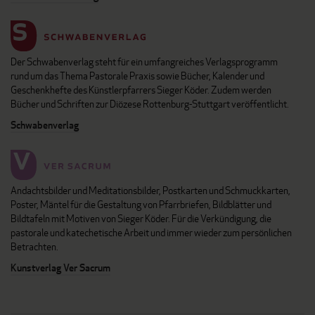
Der Schwabenverlag steht für ein umfangreiches Verlagsprogramm
rund um das Thema Pastorale Praxis sowie Bücher, Kalender und
Geschenkhefte des Künstlerpfarrers Sieger Köder. Zudem werden
Bücher und Schriften zur Diözese Rottenburg-Stuttgart veröffentlicht.
Schwabenverlag
Andachtsbilder und Meditationsbilder, Postkarten und Schmuckkarten,
Poster, Mäntel für die Gestaltung von Pfarrbriefen, Bildblätter und
Bildtafeln mit Motiven von Sieger Köder. Für die Verkündigung, die
pastorale und katechetische Arbeit und immer wieder zum persönlichen
Betrachten.
Kunstverlag Ver Sacrum