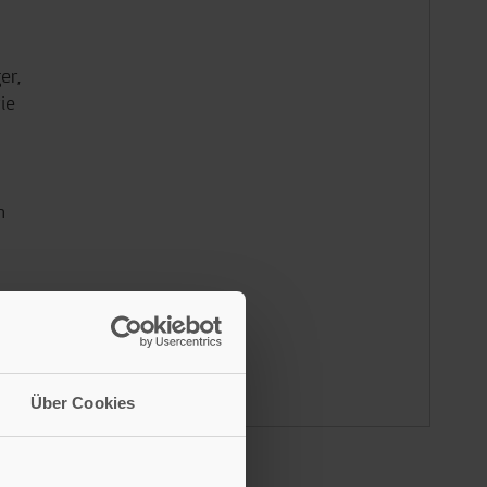
er,
ie
n
Über Cookies