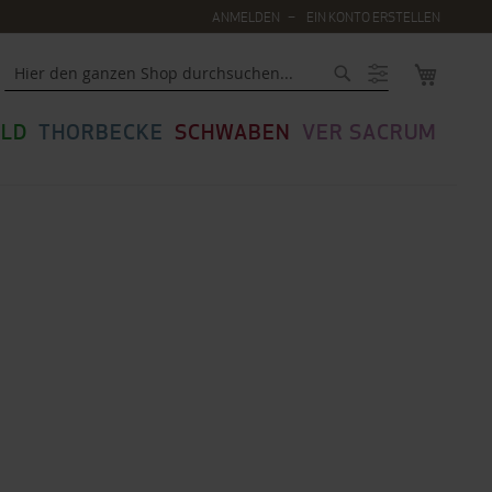
ANMELDEN
EIN KONTO ERSTELLEN
MEIN WA
Suche
LD
THORBECKE
SCHWABEN
VER SACRUM