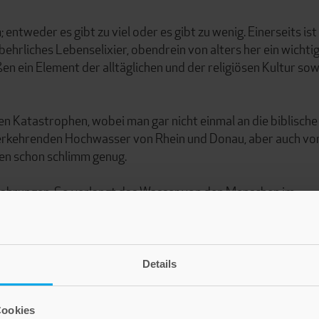
ntweder es gibt zu viel oder es gibt zu wenig. Einerseits ist
hrliches Lebenselixier, obendrein von alters her ein wichtig
n ein Element der alltäglichen und der religiösen Kultur sow
en Katastrophen, wobei man gar nicht einmal an die biblische
derkehrenden Hochwasser von Rhein und Donau, aber auch vo
en schon schlimm genug.
rfahrungen. So verlangt das Wasser von den Menschen im
einer nachhaltigen Nutzung und zur Bändigung der von ihm
tive thematisiert dieses Buch zeitlose Aspekte eines
Details
Cookies