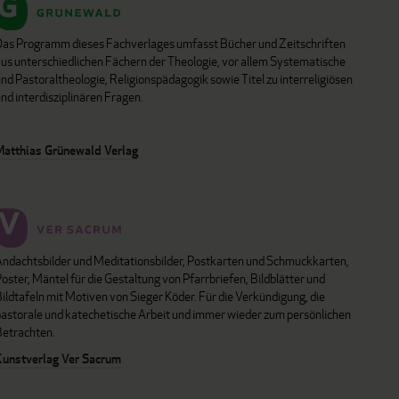
Das Programm dieses Fachverlages umfasst Bücher und Zeitschriften
aus unterschiedlichen Fächern der Theologie, vor allem Systematische
nd Pastoraltheologie, Religionspädagogik sowie Titel zu interreligiösen
nd interdisziplinären Fragen.
Matthias Grünewald Verlag
Andachtsbilder und Meditationsbilder, Postkarten und Schmuckkarten,
oster, Mäntel für die Gestaltung von Pfarrbriefen, Bildblätter und
ildtafeln mit Motiven von Sieger Köder. Für die Verkündigung, die
pastorale und katechetische Arbeit und immer wieder zum persönlichen
Betrachten.
Kunstverlag Ver Sacrum