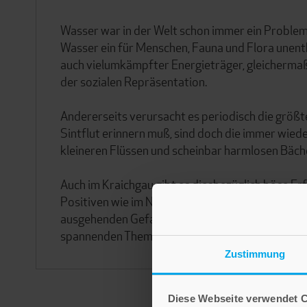
Wasser war in der Welt schon immer ein Problem; e
Wasser ein für Menschen, Fauna und Flora unentbe
auch vielumkämpfter Energieträger, gleichermaße
der sozialen Repräsentation.
Andererseits verursacht es periodisch die größt
Sintflut erinnern muß, sind doch die immer wie
kleineren Flüssen und scheinbar harmlosen Bäch
Auch im Kraichgau gibt es diesbezüglich böse E
Positiven wie im Negativen viel Kreativität zu s
ausgehenden Gefahren. Aus historischer Perspek
spannenden Themas.
Zustimmung
Diese Webseite verwendet 