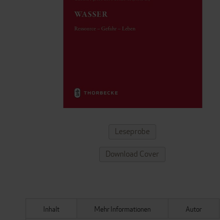
ZUM
Leseprobe
ANFANG
DER
Download Cover
BILDERGALERIE
SPRINGEN
Inhalt
Mehr Informationen
Autor