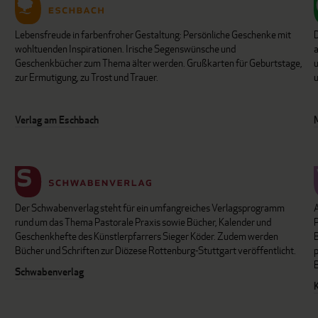
Lebensfreude in farbenfroher Gestaltung: Persönliche Geschenke mit
wohltuenden Inspirationen. Irische Segenswünsche und
Geschenkbücher zum Thema älter werden. Grußkarten für Geburtstage,
u
zur Ermutigung, zu Trost und Trauer.
u
Verlag am Eschbach
Der Schwabenverlag steht für ein umfangreiches Verlagsprogramm
P
rund um das Thema Pastorale Praxis sowie Bücher, Kalender und
B
Geschenkhefte des Künstlerpfarrers Sieger Köder. Zudem werden
Bücher und Schriften zur Diözese Rottenburg-Stuttgart veröffentlicht.
Schwabenverlag