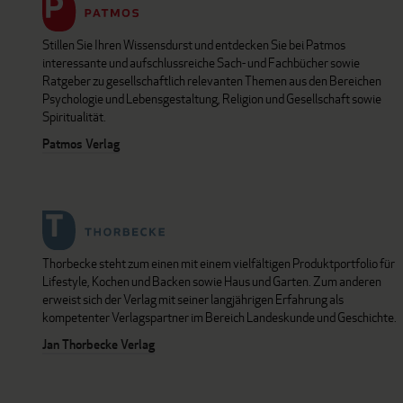
Stillen Sie Ihren Wissensdurst und entdecken Sie bei Patmos
interessante und aufschlussreiche Sach- und Fachbücher sowie
Ratgeber zu gesellschaftlich relevanten Themen aus den Bereichen
Psychologie und Lebensgestaltung, Religion und Gesellschaft sowie
Spiritualität.
Patmos Verlag
Thorbecke steht zum einen mit einem vielfältigen Produktportfolio für
Lifestyle, Kochen und Backen sowie Haus und Garten. Zum anderen
erweist sich der Verlag mit seiner langjährigen Erfahrung als
kompetenter Verlagspartner im Bereich Landeskunde und Geschichte.
Jan Thorbecke Verlag