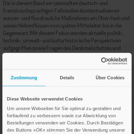
Die in diesem Band versammelten deutsch- und
französischsprachigen Fallstudien kontextualisieren
wasser- und flussbauliche Maßnahmen am Oberrhein und
seinen Nebenflüssen vom späten Mittelalter bis in die
Gegenwart. Mit diesem Fokus werden aktuelle politik-,
technik-, umwelt- und kulturhistorische Perspektiven
aufgegriffen sowie Fragen des Denkmalschutzes und
Spuren des kulturellen Erbes in der Landschaft
thematisiert.
Zustimmung
Details
Über Cookies
Mehr Informationen
Autor
Diese Webseite verwendet Cookies
Um unsere Webseiten für Sie optimal zu gestalten und
fortlaufend zu verbessern sowie zur Abwicklung von
Bestellungen verwenden wir Cookies. Durch Bestätigen
Presseinformation drucken
des Buttons »OK« stimmen Sie der Verwendung unserer