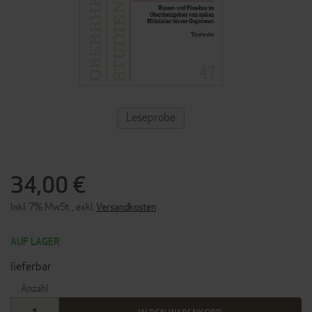
ZUM
Leseprobe
ANFANG
DER
BILDERGALERIE
SPRINGEN
34,00 €
Inkl. 7% MwSt.
,
exkl.
Versandkosten
AUF LAGER
lieferbar
Anzahl