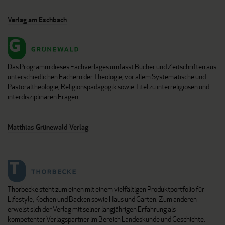
Verlag am Eschbach
Das Programm dieses Fachverlages umfasst Bücher und Zeitschriften aus
unterschiedlichen Fächern der Theologie, vor allem Systematische und
Pastoraltheologie, Religionspädagogik sowie Titel zu interreligiösen und
interdisziplinären Fragen.
Matthias Grünewald Verlag
Thorbecke steht zum einen mit einem vielfältigen Produktportfolio für
Lifestyle, Kochen und Backen sowie Haus und Garten. Zum anderen
erweist sich der Verlag mit seiner langjährigen Erfahrung als
kompetenter Verlagspartner im Bereich Landeskunde und Geschichte.