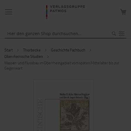
NAVIGATION
ME
UMSCHALTEN
WA
Suche
Start
Thorbecke
Geschichte Fachbuch
Oberrheinische Studien
Wasser- und Flussbau im Oberrheingebiet vom späten Mittelalter bis zur
Gegenwart
ZUM
ENDE
DER
BILDERGALERIE
SPRINGEN