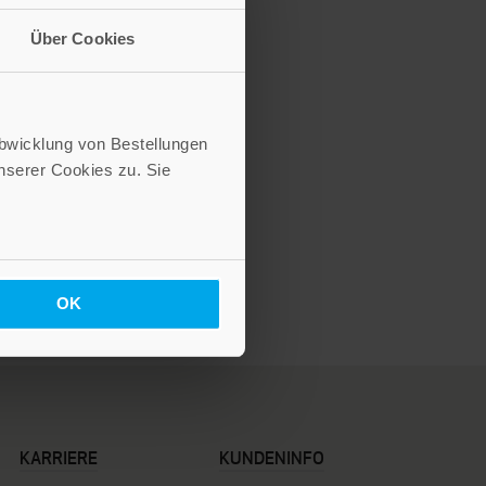
Über Cookies
Es geht ein heimlich
Funkeln
Abwicklung von Bestellungen
serer Cookies zu. Sie
3,70 €
Inkl. 7% MwSt.
,
exkl.
Versandkosten
OK
KARRIERE
KUNDENINFO