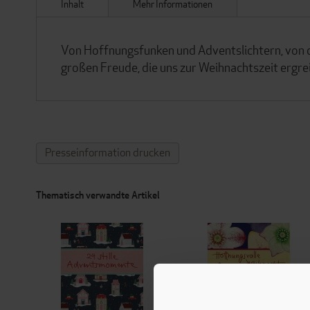
Inhalt
Mehr Informationen
Von Hoffnungsfunken und Adventslichtern, von du
großen Freude, die uns zur Weihnachtszeit ergrei
Presseinformation drucken
Thematisch verwandte Artikel