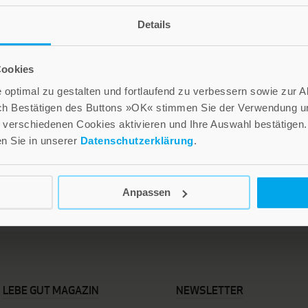
Details
Friede auf Erden
Stille Zeit, heilige Zeit
Cookies
optimal zu gestalten und fortlaufend zu verbessern sowie zur 
3,70 €
3,70 €
ch Bestätigen des Buttons »OK« stimmen Sie der Verwendung un
verschiedenen Cookies aktivieren und Ihre Auswahl bestätigen.
Inkl. 7% MwSt.
,
exkl.
Versandkosten
Inkl. 7% MwSt.
,
exkl.
Versandkosten
n
en Sie in unserer
Datenschutzerklärung
.
Anpassen
LEBE GUT MAGAZIN
NEWSLETTER