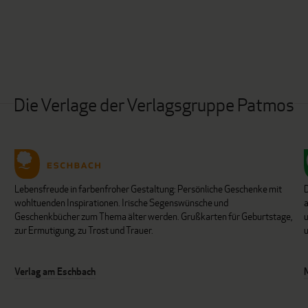
Die Verlage der Verlagsgruppe Patmos
Lebensfreude in farbenfroher Gestaltung: Persönliche Geschenke mit
wohltuenden Inspirationen. Irische Segenswünsche und
Geschenkbücher zum Thema älter werden. Grußkarten für Geburtstage,
u
zur Ermutigung, zu Trost und Trauer.
u
Verlag am Eschbach