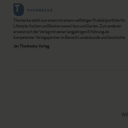
Thorbecke steht zum einen mit einem vielfältigen Produktportfolio für
Lifestyle, Kochen und Backen sowie Haus und Garten. Zum anderen
erweist sich der Verlag mit seiner langjährigen Erfahrung als
kompetenter Verlagspartner im Bereich Landeskunde und Geschichte.
Jan Thorbecke Verlag
WI