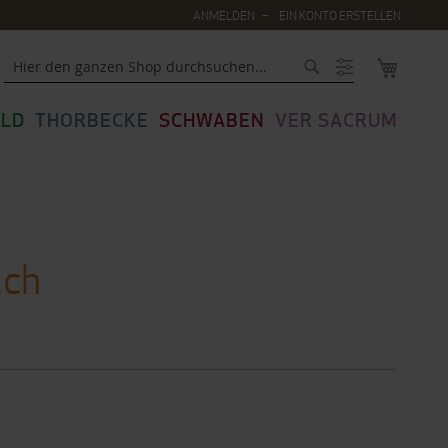
ANMELDEN
EIN KONTO ERSTELLEN
MEIN WA
Suche
LD
THORBECKE
SCHWABEN
VER SACRUM
ich