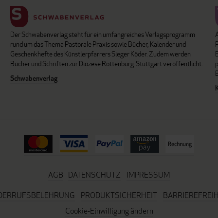
Der Schwabenverlag steht für ein umfangreiches Verlagsprogramm
P
rund um das Thema Pastorale Praxis sowie Bücher, Kalender und
B
Geschenkhefte des Künstlerpfarrers Sieger Köder. Zudem werden
Bücher und Schriften zur Diözese Rottenburg-Stuttgart veröffentlicht.
Schwabenverlag
AGB
DATENSCHUTZ
IMPRESSUM
DERRUFSBELEHRUNG
PRODUKTSICHERHEIT
BARRIEREFREIH
Cookie-Einwilligung ändern