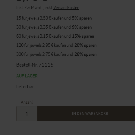
Inkl. 7% MwSt.
,
exkl.
Versandkosten
15 für jeweils
3,50 €
kaufen und
5
% sparen
30 für jeweils
3,35 €
kaufen und
9
% sparen
60 für jeweils
3,15 €
kaufen und
15
% sparen
120 für jeweils
2,95 €
kaufen und
20
% sparen
300 für jeweils
2,75 €
kaufen und
26
% sparen
Bestell-Nr. 71115
AUF LAGER
lieferbar
Anzahl
IN DEN WARENKORB