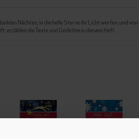
nklen Nächten, in die helle Sterne ihr Licht werfen, und von
ft, erzählen die Texte und Gedichte in diesem Heft.