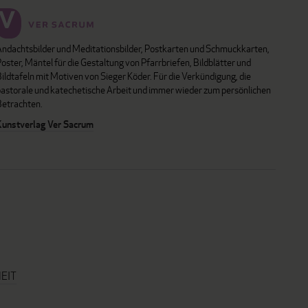
Andachtsbilder und Meditationsbilder, Postkarten und Schmuckkarten,
oster, Mäntel für die Gestaltung von Pfarrbriefen, Bildblätter und
ildtafeln mit Motiven von Sieger Köder. Für die Verkündigung, die
pastorale und katechetische Arbeit und immer wieder zum persönlichen
Betrachten.
Kunstverlag Ver Sacrum
EIT