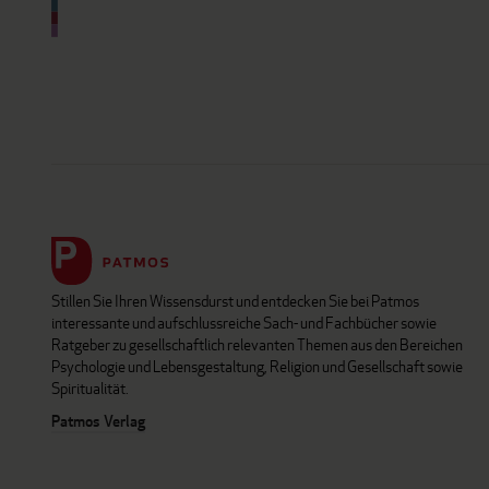
Stillen Sie Ihren Wissensdurst und entdecken Sie bei Patmos
interessante und aufschlussreiche Sach- und Fachbücher sowie
Ratgeber zu gesellschaftlich relevanten Themen aus den Bereichen
Psychologie und Lebensgestaltung, Religion und Gesellschaft sowie
Spiritualität.
Patmos Verlag