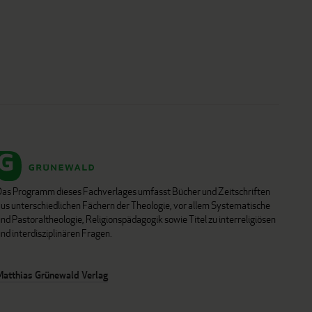
Das Programm dieses Fachverlages umfasst Bücher und Zeitschriften
aus unterschiedlichen Fächern der Theologie, vor allem Systematische
nd Pastoraltheologie, Religionspädagogik sowie Titel zu interreligiösen
nd interdisziplinären Fragen.
Matthias Grünewald Verlag