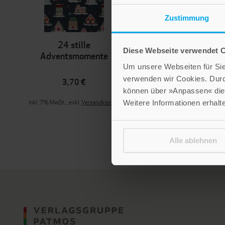
Zustimmung
24 stille
Hoffnungsvolle
Diese Webseite verwendet 
Adventsmomente
Weihnacht
Um unsere Webseiten für Sie 
verwenden wir Cookies. Dur
3,70 €
3,70 €
können über »Anpassen« die 
Inkl. 7% MwSt.
,
exkl.
Versandkosten
Inkl. 7% MwSt.
,
exkl.
Versandkoste
Weitere Informationen erhalt
Alle ablehnen