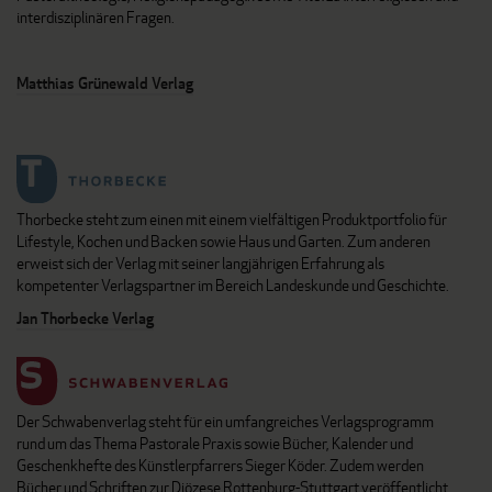
interdisziplinären Fragen.
Matthias Grünewald Verlag
Thorbecke steht zum einen mit einem vielfältigen Produktportfolio für
Lifestyle, Kochen und Backen sowie Haus und Garten. Zum anderen
erweist sich der Verlag mit seiner langjährigen Erfahrung als
kompetenter Verlagspartner im Bereich Landeskunde und Geschichte.
Jan Thorbecke Verlag
Der Schwabenverlag steht für ein umfangreiches Verlagsprogramm
rund um das Thema Pastorale Praxis sowie Bücher, Kalender und
Geschenkhefte des Künstlerpfarrers Sieger Köder. Zudem werden
Bücher und Schriften zur Diözese Rottenburg-Stuttgart veröffentlicht.