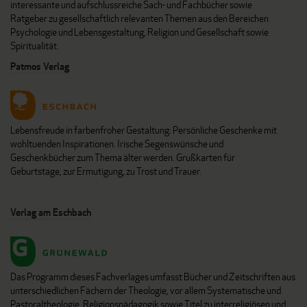
interessante und aufschlussreiche Sach- und Fachbücher sowie
Ratgeber zu gesellschaftlich relevanten Themen aus den Bereichen
Psychologie und Lebensgestaltung, Religion und Gesellschaft sowie
Spiritualität.
Patmos Verlag
Lebensfreude in farbenfroher Gestaltung: Persönliche Geschenke mit
wohltuenden Inspirationen. Irische Segenswünsche und
Geschenkbücher zum Thema älter werden. Grußkarten für
Geburtstage, zur Ermutigung, zu Trost und Trauer.
Verlag am Eschbach
Das Programm dieses Fachverlages umfasst Bücher und Zeitschriften aus
unterschiedlichen Fächern der Theologie, vor allem Systematische und
Pastoraltheologie, Religionspädagogik sowie Titel zu interreligiösen und