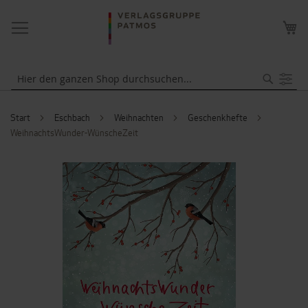
NAVIGATION
ME
UMSCHALTEN
WA
Suche
Start
Eschbach
Weihnachten
Geschenkhefte
WeihnachtsWunder-WünscheZeit
ZUM
ENDE
DER
BILDERGALERIE
SPRINGEN