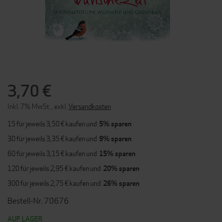
ZUM
ANFANG
DER
3,70 €
BILDERGALERIE
SPRINGEN
Inkl. 7% MwSt.
,
exkl.
Versandkosten
15 für jeweils
3,50 €
kaufen und
5
% sparen
30 für jeweils
3,35 €
kaufen und
9
% sparen
60 für jeweils
3,15 €
kaufen und
15
% sparen
120 für jeweils
2,95 €
kaufen und
20
% sparen
300 für jeweils
2,75 €
kaufen und
26
% sparen
Bestell-Nr. 70676
AUF LAGER