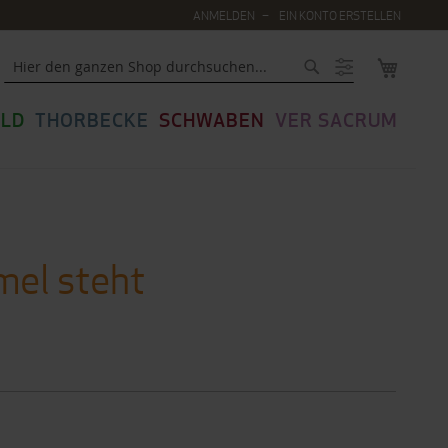
ANMELDEN
EIN KONTO ERSTELLEN
MEIN WA
Suche
LD
THORBECKE
SCHWABEN
VER SACRUM
mel steht