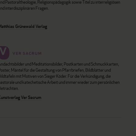
nd Pastoraltheologie, Religionspädagogik sowie Titel zu interreligiösen
nd interdisziplinären Fragen.
Matthias Grünewald Verlag
Andachtsbilder und Meditationsbilder, Postkarten und Schmuckkarten,
oster, Mäntel für die Gestaltung von Pfarrbriefen, Bildblätter und
ildtafeln mit Motiven von Sieger Köder. Für die Verkündigung, die
pastorale und katechetische Arbeit und immer wieder zum persönlichen
Betrachten.
Kunstverlag Ver Sacrum