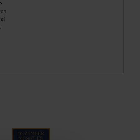
e
ten
und
t