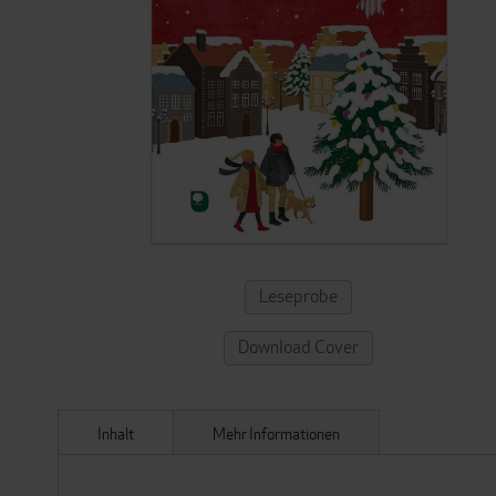
ZUM
Leseprobe
ANFANG
DER
Download Cover
BILDERGALERIE
SPRINGEN
Inhalt
Mehr Informationen