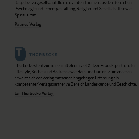
Ratgeber zu gesellschaftlich relevanten Themen aus den Bereichen
Psychologie und Lebensgestaltung, Religion und Gesellschaft sowie
Spiritualität.
Patmos Verlag
Thorbecke steht zum einen mit einem vielfältigen Produktportfolio für
Lifestyle, Kochen und Backen sowie Haus und Garten. Zum anderen
erweist sich der Verlag mit seiner langjährigen Erfahrung als
kompetenter Verlagspartner im Bereich Landeskunde und Geschichte.
Jan Thorbecke Verlag