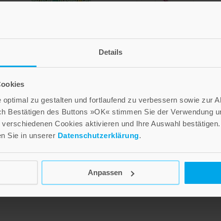
Details
Cookies
Sternstunden zur
Sterngedanken
Weihnachtszeit
optimal zu gestalten und fortlaufend zu verbessern sowie zur 
ch Bestätigen des Buttons »OK« stimmen Sie der Verwendung un
20,00 €
14,00 €
verschiedenen Cookies aktivieren und Ihre Auswahl bestätigen.
Inkl. 7% MwSt.
,
exkl.
Versandkosten
en Sie in unserer
Datenschutzerklärung
.
n
Inkl. 7% MwSt.
,
exkl.
Versandkosten
Anpassen