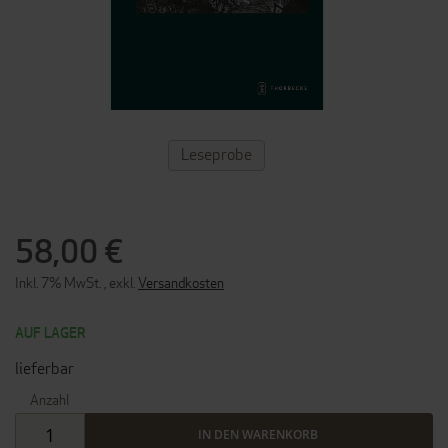
ZUM
Leseprobe
ANFANG
DER
BILDERGALERIE
SPRINGEN
58,00 €
Inkl. 7% MwSt.
,
exkl.
Versandkosten
AUF LAGER
lieferbar
Anzahl
IN DEN WARENKORB