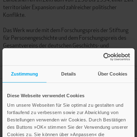
territorialer Expansion und zahlreicher politischer
Konflikte.
Das Werk wurde mit dem Forschungspreis der Stiftung
für Personengeschichte und dem Forschungspreis des
Gesamtvereins der deutschen Geschichts- und
Altertumsvereine ausgezeichnet.
Mehr Informationen
Zustimmung
Details
Über Cookies
Autor
Diese Webseite verwendet Cookies
Um unsere Webseiten für Sie optimal zu gestalten und
fortlaufend zu verbessern sowie zur Abwicklung von
Presseinformation drucken
Bestellungen verwenden wir Cookies. Durch Bestätigen
des Buttons »OK« stimmen Sie der Verwendung unserer
Cookies zu. Sie können über »Anpassen« die