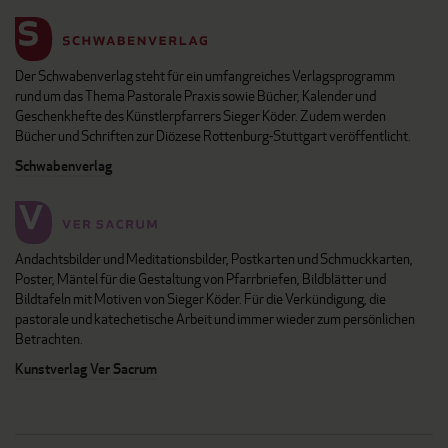
Der Schwabenverlag steht für ein umfangreiches Verlagsprogramm
rund um das Thema Pastorale Praxis sowie Bücher, Kalender und
Geschenkhefte des Künstlerpfarrers Sieger Köder. Zudem werden
Bücher und Schriften zur Diözese Rottenburg-Stuttgart veröffentlicht.
Schwabenverlag
Andachtsbilder und Meditationsbilder, Postkarten und Schmuckkarten,
Poster, Mäntel für die Gestaltung von Pfarrbriefen, Bildblätter und
Bildtafeln mit Motiven von Sieger Köder. Für die Verkündigung, die
pastorale und katechetische Arbeit und immer wieder zum persönlichen
Betrachten.
Kunstverlag Ver Sacrum