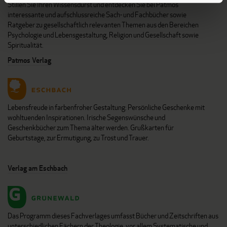
Stillen Sie Ihren Wissensdurst und entdecken Sie bei Patmos
interessante und aufschlussreiche Sach- und Fachbücher sowie
Ratgeber zu gesellschaftlich relevanten Themen aus den Bereichen
Psychologie und Lebensgestaltung, Religion und Gesellschaft sowie
Spiritualität.
Patmos Verlag
Lebensfreude in farbenfroher Gestaltung: Persönliche Geschenke mit
wohltuenden Inspirationen. Irische Segenswünsche und
Geschenkbücher zum Thema älter werden. Grußkarten für
Geburtstage, zur Ermutigung, zu Trost und Trauer.
Verlag am Eschbach
Das Programm dieses Fachverlages umfasst Bücher und Zeitschriften aus
unterschiedlichen Fächern der Theologie, vor allem Systematische und