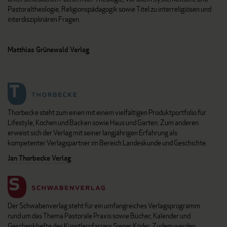
Pastoraltheologie, Religionspädagogik sowie Titel zu interreligiösen und
interdisziplinären Fragen.
Matthias Grünewald Verlag
Thorbecke steht zum einen mit einem vielfältigen Produktportfolio für
Lifestyle, Kochen und Backen sowie Haus und Garten. Zum anderen
erweist sich der Verlag mit seiner langjährigen Erfahrung als
kompetenter Verlagspartner im Bereich Landeskunde und Geschichte.
Jan Thorbecke Verlag
Der Schwabenverlag steht für ein umfangreiches Verlagsprogramm
rund um das Thema Pastorale Praxis sowie Bücher, Kalender und
Geschenkhefte des Künstlerpfarrers Sieger Köder. Zudem werden