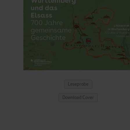
ZUM
Leseprobe
ANFANG
DER
Download Cover
BILDERGALERIE
SPRINGEN