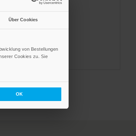
ison
Über Cookies
des
ême
iat
Abwicklung von Bestellungen
serer Cookies zu. Sie
OK