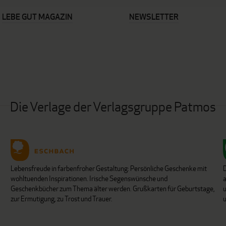
LEBE GUT MAGAZIN
NEWSLETTER
Die Verlage der Verlagsgruppe Patmos
Lebensfreude in farbenfroher Gestaltung: Persönliche Geschenke mit
wohltuenden Inspirationen. Irische Segenswünsche und
Geschenkbücher zum Thema älter werden. Grußkarten für Geburtstage,
u
zur Ermutigung, zu Trost und Trauer.
u