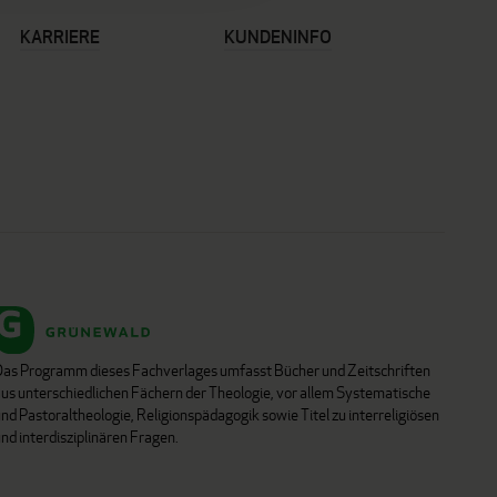
KARRIERE
KUNDENINFO
Das Programm dieses Fachverlages umfasst Bücher und Zeitschriften
aus unterschiedlichen Fächern der Theologie, vor allem Systematische
nd Pastoraltheologie, Religionspädagogik sowie Titel zu interreligiösen
nd interdisziplinären Fragen.