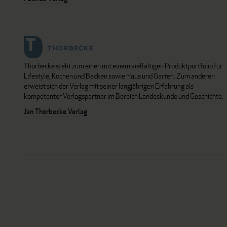
Thorbecke steht zum einen mit einem vielfältigen Produktportfolio für
Lifestyle, Kochen und Backen sowie Haus und Garten. Zum anderen
erweist sich der Verlag mit seiner langjährigen Erfahrung als
kompetenter Verlagspartner im Bereich Landeskunde und Geschichte.
Jan Thorbecke Verlag