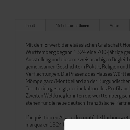
Inhalt
Mehr Informationen
Autor
Mit dem Erwerb der elsässischen Grafschaft Ho
Württemberg begann 1324 eine 700-jährige gem
Ausstellung und diesem zweisprachigen Begleitb
gemeinsamen Geschichte in Politik, Religion und
Verflechtungen. Die Präsenz des Hauses Württe
Mömpelgard/Montbéliard an der Burgundischen P
Territorien gesorgt, der ihr kulturelles Profil
Zweiten Weltkrieg konnten die württembergisch
stehen für die neue deutsch-französische Partner
L’acquisition en Alsace du comté de Horbourg et
marqua en 1324 le début d’une histoire com¬mun