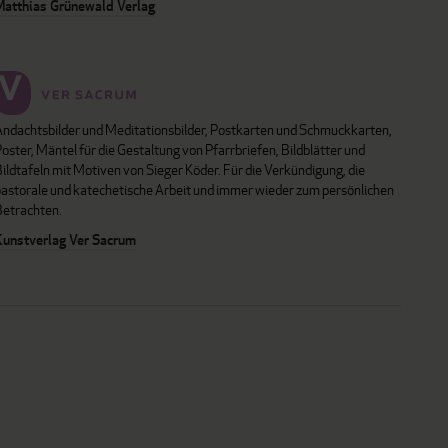
Matthias Grünewald Verlag
Andachtsbilder und Meditationsbilder, Postkarten und Schmuckkarten,
oster, Mäntel für die Gestaltung von Pfarrbriefen, Bildblätter und
ildtafeln mit Motiven von Sieger Köder. Für die Verkündigung, die
pastorale und katechetische Arbeit und immer wieder zum persönlichen
Betrachten.
Kunstverlag Ver Sacrum