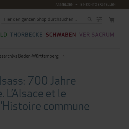
ANMELDEN
EIN KONTO ERSTELLEN
MEIN WA
Suche
LD
THORBECKE
SCHWABEN
VER SACRUM
desarchivs Baden-Württemberg
sass: 700 Jahre
L’Alsace et le
’Histoire commune