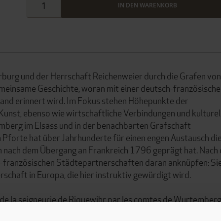
IN DEN WARENKORB
rburg und der Herrschaft Reichenweier durch die Grafen von
einsame Geschichte, woran mit einer deutsch-französische
and erinnert wird. Im Fokus stehen Höhepunkte der
 Kunst, ebenso wie wirtschaftliche Verbindungen und kulturel
mberg im Elsass und in der benachbarten Grafschaft
forte hat über Jahrhunderte für einen engen Austausch di
 auch nach dem Übergang an Frankreich 1796 geprägt hat. Nach
-französischen Städtepartnerschaften daran anknüpfen: Si
schaft in Europa, die hier instruktiv gewürdigt wird.
 de la seigneurie de Riquewihr par les comtes de Wurtember
e de 700 ans que veut retracer cette exposition franco-