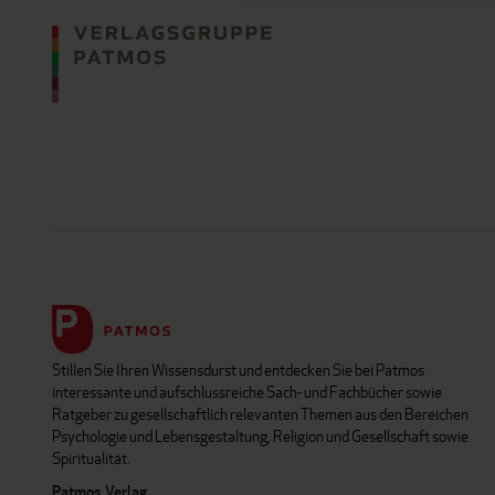
Stillen Sie Ihren Wissensdurst und entdecken Sie bei Patmos
interessante und aufschlussreiche Sach- und Fachbücher sowie
Ratgeber zu gesellschaftlich relevanten Themen aus den Bereichen
Psychologie und Lebensgestaltung, Religion und Gesellschaft sowie
Spiritualität.
Patmos Verlag