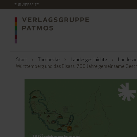
DIREKT
ZUR WEBSEITE
ZUM
INHALT
Start
Thorbecke
Landesgeschichte
Landesa
Württemberg und das Elsass: 700 Jahre gemeinsame Geschi
ZUM
ENDE
DER
BILDERGALERIE
SPRINGEN