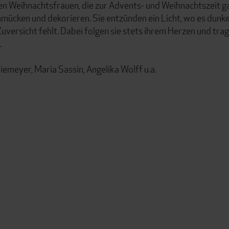
aren Weihnachtsfrauen, die zur Advents- und Weihnachtszeit g
hmücken und dekorieren. Sie entzünden ein Licht, wo es dunkel
versicht fehlt. Dabei folgen sie stets ihrem Herzen und tra
.
emeyer, Maria Sassin, Angelika Wolff u.a.