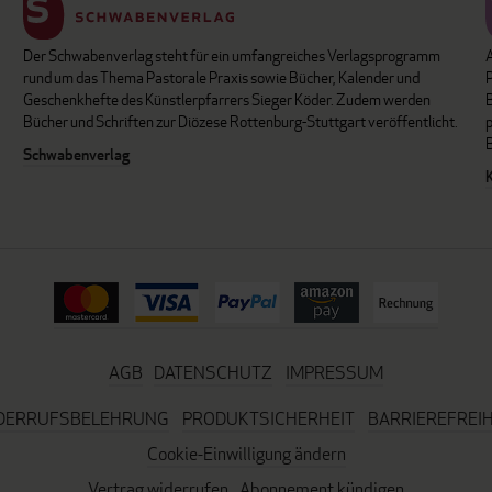
Der Schwabenverlag steht für ein umfangreiches Verlagsprogramm
P
rund um das Thema Pastorale Praxis sowie Bücher, Kalender und
B
Geschenkhefte des Künstlerpfarrers Sieger Köder. Zudem werden
Bücher und Schriften zur Diözese Rottenburg-Stuttgart veröffentlicht.
Schwabenverlag
AGB
DATENSCHUTZ
IMPRESSUM
DERRUFSBELEHRUNG
PRODUKTSICHERHEIT
BARRIEREFREIH
Cookie-Einwilligung ändern
Vertrag widerrufen
Abonnement kündigen