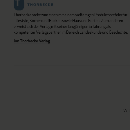
Thorbecke steht zum einen mit einem vielfältigen Produktportfolio für
Lifestyle, Kochen und Backen sowie Haus und Garten. Zum anderen
erweist sich der Verlag mit seiner langjährigen Erfahrung als
kompetenter Verlagspartner im Bereich Landeskunde und Geschichte.
Jan Thorbecke Verlag
WI