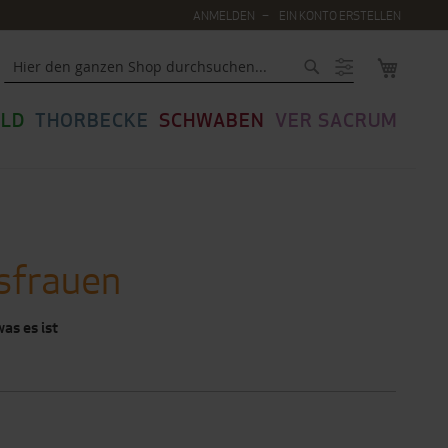
ANMELDEN
EIN KONTO ERSTELLEN
MEIN WA
Suche
LD
THORBECKE
SCHWABEN
VER SACRUM
sfrauen
as es ist