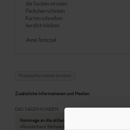
die Socken stricken
Päckchen schicken
Karten schreiben
herzlich bleiben
Anna Tomczyk
Presseinformation drucken
Zusätzliche Informationen und Medien
DAS SAGEN KUNDEN
Hommage an die stillen Heldinnen der Weihnacht
»Wunderbare Weihnachtsfrauen« erzählt bewegende