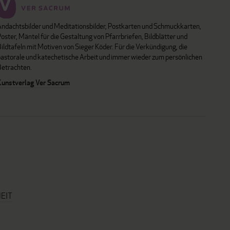
Andachtsbilder und Meditationsbilder, Postkarten und Schmuckkarten,
oster, Mäntel für die Gestaltung von Pfarrbriefen, Bildblätter und
ildtafeln mit Motiven von Sieger Köder. Für die Verkündigung, die
pastorale und katechetische Arbeit und immer wieder zum persönlichen
Betrachten.
Kunstverlag Ver Sacrum
EIT