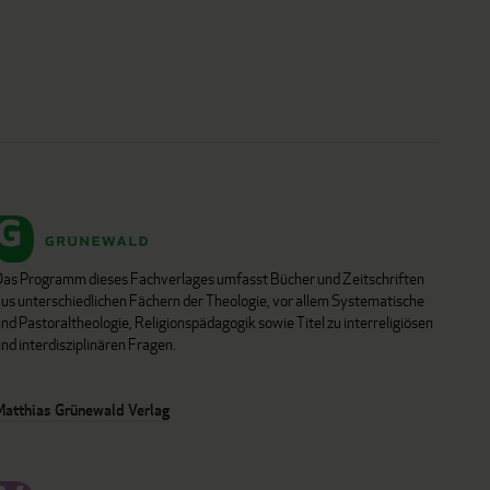
Das Programm dieses Fachverlages umfasst Bücher und Zeitschriften
aus unterschiedlichen Fächern der Theologie, vor allem Systematische
nd Pastoraltheologie, Religionspädagogik sowie Titel zu interreligiösen
nd interdisziplinären Fragen.
Matthias Grünewald Verlag