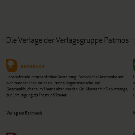
Die Verlage der Verlagsgruppe Patmos
Lebensfreude in farbenfroher Gestaltung: Persönliche Geschenke mit
wohltuenden Inspirationen. Irische Segenswünsche und
Geschenkbücher zum Thema älter werden. Grußkarten für Geburtstage,
u
zur Ermutigung, zu Trost und Trauer.
u
Verlag am Eschbach