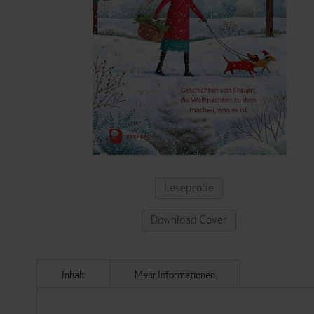
ZUM
Leseprobe
ANFANG
DER
Download Cover
BILDERGALERIE
SPRINGEN
Inhalt
Mehr Informationen