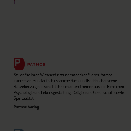
Stillen Sie Ihren Wissensdurst und entdecken Sie bei Patmos
interessante und aufschlussreiche Sach- und Fachbücher sowie
Ratgeber zu gesellschaftlich relevanten Themen aus den Bereichen
Psychologie und Lebensgestaltung, Religion und Gesellschaft sowie
Spiritualität.
Patmos Verlag