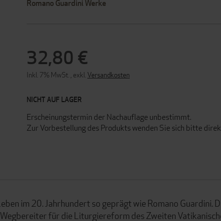
Romano Guardini Werke
32,80 €
Inkl. 7% MwSt.
,
exkl.
Versandkosten
NICHT AUF LAGER
Erscheinungstermin der Nachauflage unbestimmt.
Zur Vorbestellung des Produkts wenden Sie sich bitte dire
 Leben im 20. Jahrhundert so geprägt wie Romano Guardini. D
 Wegbereiter für die Liturgiereform des Zweiten Vatikanisc