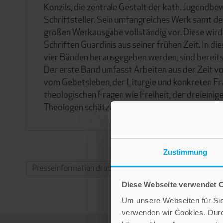
Konzils, die zentrale Gestalt der kath. Jugendbe
Schriftsteller. Sein umfangreiches Werk samt de
großen Werkausgabe vollständig vor. Diese wird 
Schriften Guardinis aus seiner frühen Zeit. In die
vier Bänden herausgegeben werden, sind bereits
Der erste Band umfasst Arbeiten aus der Zeit v
vom Gebetsleben, der Liturgie und konkreten Fra
theologischen Fragen wie Freiheit, der dreieinig
Theologen schätzen.
Zustimmung
Presseinformation drucken
Diese Webseite verwendet 
Um unsere Webseiten für Sie 
verwenden wir Cookies. Dur