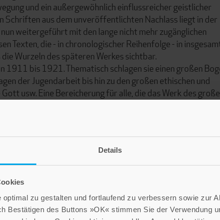
wegung und ein außergewöhnlich einflussreicher geistlicher
n Schriften aus dem unveröffentlichten Nachlass liegt in der
nun weitergeführt mit den lange nicht mehr zugänglichen
sen Texten, die - in chronologischer Reihenfolge - in insgesam
 die Wurzeln des späteren Werkes sichtbar.
on 1911 bis 1921. Thematisch schlagen sie einen großen Bo
gen der Jugendarbeit bis hin zu den großen ethischen und
e Gott usw. Eine Bereicherung für alle, die das Werk des groß
Details
Cookies
optimal zu gestalten und fortlaufend zu verbessern sowie zur 
ch Bestätigen des Buttons »OK« stimmen Sie der Verwendung un