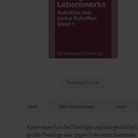
ZUM
Download Cover
ANFANG
DER
BILDERGALERIE
SPRINGEN
Inhalt
Mehr Informationen
Autor
Kaum einer hat die Theologie und das geistliche
große Theologe war zugleich ein entscheidender