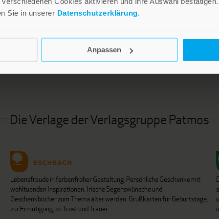
verschiedenen Cookies aktivieren und Ihre Auswahl bestätigen.
en Sie in unserer
Datenschutzerklärung
.
LEBE GUT MAGAZIN
NEWSLETTER
Anpassen
Die Verlage der Verlagsgruppe Patmos
Lebensfreude in farbenfroher Gestaltung: Persönliche Geschenke mit
wohltuenden Inspirationen. Irische Segenswünsche und
Geschenkbücher zum Thema älter werden. Grußkarten für Geburtstage,
u
zur Ermutigung, zu Trost und Trauer.
u