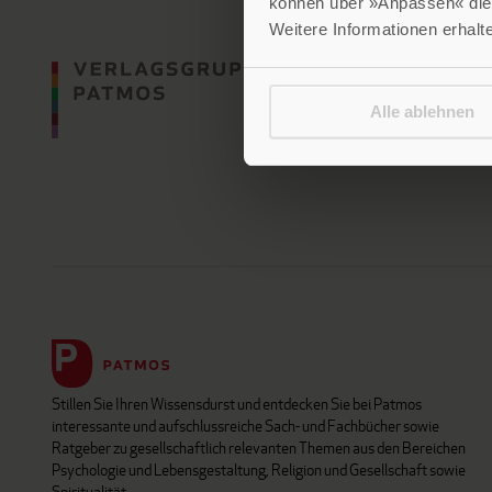
können über »Anpassen« die 
Weitere Informationen erhalt
Alle ablehnen
Stillen Sie Ihren Wissensdurst und entdecken Sie bei Patmos
interessante und aufschlussreiche Sach- und Fachbücher sowie
Ratgeber zu gesellschaftlich relevanten Themen aus den Bereichen
Psychologie und Lebensgestaltung, Religion und Gesellschaft sowie
Spiritualität.