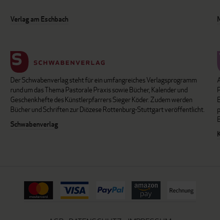
Verlag am Eschbach
Der Schwabenverlag steht für ein umfangreiches Verlagsprogramm
P
rund um das Thema Pastorale Praxis sowie Bücher, Kalender und
B
Geschenkhefte des Künstlerpfarrers Sieger Köder. Zudem werden
Bücher und Schriften zur Diözese Rottenburg-Stuttgart veröffentlicht.
Schwabenverlag