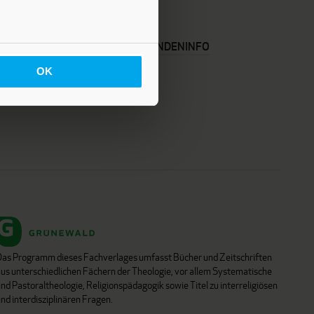
KARRIERE
KUNDENINFO
OK
Das Programm dieses Fachverlages umfasst Bücher und Zeitschriften
aus unterschiedlichen Fächern der Theologie, vor allem Systematische
nd Pastoraltheologie, Religionspädagogik sowie Titel zu interreligiösen
nd interdisziplinären Fragen.