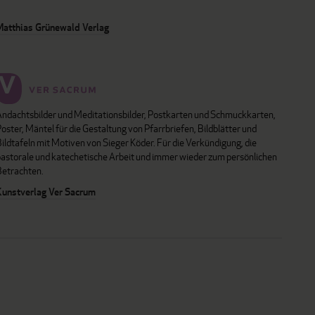
Matthias Grünewald Verlag
Andachtsbilder und Meditationsbilder, Postkarten und Schmuckkarten,
oster, Mäntel für die Gestaltung von Pfarrbriefen, Bildblätter und
ildtafeln mit Motiven von Sieger Köder. Für die Verkündigung, die
pastorale und katechetische Arbeit und immer wieder zum persönlichen
Betrachten.
Kunstverlag Ver Sacrum