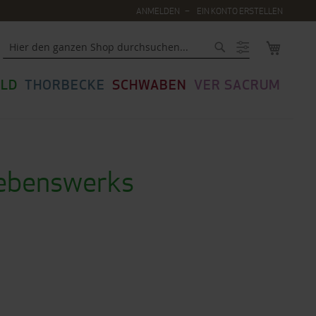
ANMELDEN
EIN KONTO ERSTELLEN
MEIN WA
Suche
LD
THORBECKE
SCHWABEN
VER SACRUM
Lebenswerks