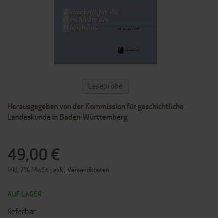
ZUM
Leseprobe
ANFANG
DER
Herausgegeben von der Kommission für geschichtliche
BILDERGALERIE
SPRINGEN
Landeskunde in Baden-Württemberg
49,00 €
Inkl. 7% MwSt.
,
exkl.
Versandkosten
AUF LAGER
lieferbar