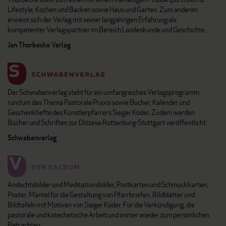
Lifestyle, Kochen und Backen sowie Haus und Garten. Zum anderen
erweist sich der Verlag mit seiner langjährigen Erfahrung als
kompetenter Verlagspartner im Bereich Landeskunde und Geschichte.
Jan Thorbecke Verlag
Der Schwabenverlag steht für ein umfangreiches Verlagsprogramm
rund um das Thema Pastorale Praxis sowie Bücher, Kalender und
Geschenkhefte des Künstlerpfarrers Sieger Köder. Zudem werden
Bücher und Schriften zur Diözese Rottenburg-Stuttgart veröffentlicht.
Schwabenverlag
Andachtsbilder und Meditationsbilder, Postkarten und Schmuckkarten,
Poster, Mäntel für die Gestaltung von Pfarrbriefen, Bildblätter und
Bildtafeln mit Motiven von Sieger Köder. Für die Verkündigung, die
pastorale und katechetische Arbeit und immer wieder zum persönlichen
Betrachten.