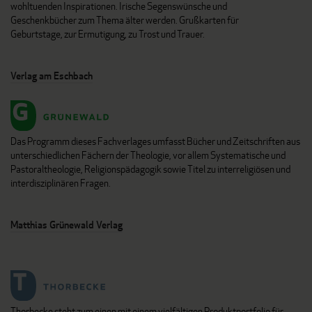
wohltuenden Inspirationen. Irische Segenswünsche und
Geschenkbücher zum Thema älter werden. Grußkarten für
Geburtstage, zur Ermutigung, zu Trost und Trauer.
Verlag am Eschbach
Das Programm dieses Fachverlages umfasst Bücher und Zeitschriften aus
unterschiedlichen Fächern der Theologie, vor allem Systematische und
Pastoraltheologie, Religionspädagogik sowie Titel zu interreligiösen und
interdisziplinären Fragen.
Matthias Grünewald Verlag
Thorbecke steht zum einen mit einem vielfältigen Produktportfolio für