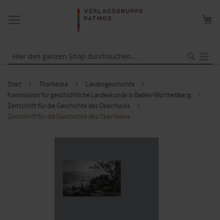
NAVIGATION
ME
UMSCHALTEN
WA
Suche
Start
Thorbecke
Landesgeschichte
Kommission für geschichtliche Landeskunde in Baden-Württemberg
Zeitschrift für die Geschichte des Oberrheins
Zeitschrift für die Geschichte des Oberrheins
ZUM
ENDE
DER
BILDERGALERIE
SPRINGEN