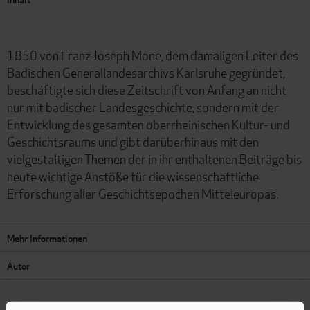
1850 von Franz Joseph Mone, dem damaligen Leiter des
Badischen Generallandesarchivs Karlsruhe gegründet,
beschäftigte sich diese Zeitschrift von Anfang an nicht
nur mit badischer Landesgeschichte, sondern mit der
Entwicklung des gesamten oberrheinischen Kultur- und
Geschichtsraums und gibt darüberhinaus mit den
vielgestaltigen Themen der in ihr enthaltenen Beiträge bis
heute wichtige Anstöße für die wissenschaftliche
Erforschung aller Geschichtsepochen Mitteleuropas.
Mehr Informationen
Autor