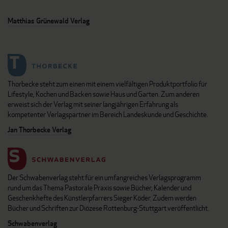
Matthias Grünewald Verlag
Thorbecke steht zum einen mit einem vielfältigen Produktportfolio für
Lifestyle, Kochen und Backen sowie Haus und Garten. Zum anderen
erweist sich der Verlag mit seiner langjährigen Erfahrung als
kompetenter Verlagspartner im Bereich Landeskunde und Geschichte.
Jan Thorbecke Verlag
Der Schwabenverlag steht für ein umfangreiches Verlagsprogramm
rund um das Thema Pastorale Praxis sowie Bücher, Kalender und
Geschenkhefte des Künstlerpfarrers Sieger Köder. Zudem werden
Bücher und Schriften zur Diözese Rottenburg-Stuttgart veröffentlicht.
Schwabenverlag