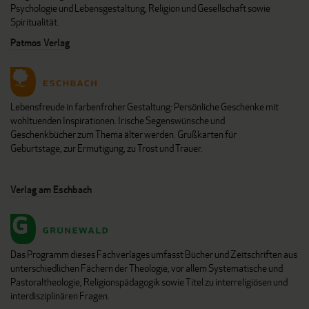
Psychologie und Lebensgestaltung, Religion und Gesellschaft sowie
Spiritualität.
Patmos Verlag
Lebensfreude in farbenfroher Gestaltung: Persönliche Geschenke mit
wohltuenden Inspirationen. Irische Segenswünsche und
Geschenkbücher zum Thema älter werden. Grußkarten für
Geburtstage, zur Ermutigung, zu Trost und Trauer.
Verlag am Eschbach
Das Programm dieses Fachverlages umfasst Bücher und Zeitschriften aus
unterschiedlichen Fächern der Theologie, vor allem Systematische und
Pastoraltheologie, Religionspädagogik sowie Titel zu interreligiösen und
interdisziplinären Fragen.