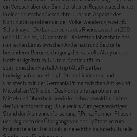
ein Versuch über den Sinn der älteren Regionalgeschichte
in einer deutschen Geschichte; J. Jarnut: Aspekte des
Kontinuitätsproblems in der Völkerwanderungszeit; E.
Schallmayer: Die Lande rechts des Rheins zwischen 260
und 500 n. Chr.; J. Oldenstein: Die letzten Jahrzehnte des
römischen Limes zwischen Andernach und Selz unter
besonderer Berücksichtigung des Kastells Alzey und der
Notitia Dignitatum; G. Stein: Kontinuität im
spätrömischen Kastell Altrip (Alta Ripa) bei
Ludwigshafen am Rhein; F. Staab: Heidentum und
Christentum in der Germania Prima zwischen Antike und
Mittelalter; W. Kleiber: Das Kontinuitätsproblem an
Mittel- und Oberrhein sowie im Schwarzwald im Lichte
der Sprachforschung; D. Geuenich: Zum gegenwärtigen
Stand der Alemannenforschung; F.Prinz: Formen, Phasen
und Regionen des Übergangs von der Spätantike zum
Frühmittelalter. Reliktkultur, neue Ethnika, interkulturelle
Synthese im Frankenreich.