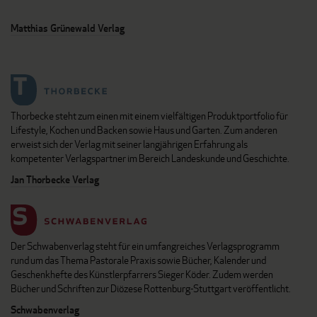
Matthias Grünewald Verlag
Thorbecke steht zum einen mit einem vielfältigen Produktportfolio für
Lifestyle, Kochen und Backen sowie Haus und Garten. Zum anderen
erweist sich der Verlag mit seiner langjährigen Erfahrung als
kompetenter Verlagspartner im Bereich Landeskunde und Geschichte.
Jan Thorbecke Verlag
Der Schwabenverlag steht für ein umfangreiches Verlagsprogramm
rund um das Thema Pastorale Praxis sowie Bücher, Kalender und
Geschenkhefte des Künstlerpfarrers Sieger Köder. Zudem werden
Bücher und Schriften zur Diözese Rottenburg-Stuttgart veröffentlicht.
Schwabenverlag