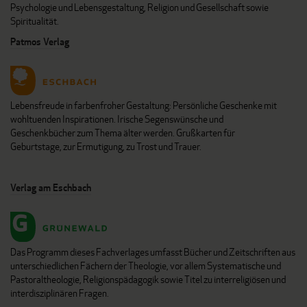
Psychologie und Lebensgestaltung, Religion und Gesellschaft sowie
Spiritualität.
Patmos Verlag
Lebensfreude in farbenfroher Gestaltung: Persönliche Geschenke mit
wohltuenden Inspirationen. Irische Segenswünsche und
Geschenkbücher zum Thema älter werden. Grußkarten für
Geburtstage, zur Ermutigung, zu Trost und Trauer.
Verlag am Eschbach
Das Programm dieses Fachverlages umfasst Bücher und Zeitschriften aus
unterschiedlichen Fächern der Theologie, vor allem Systematische und
Pastoraltheologie, Religionspädagogik sowie Titel zu interreligiösen und
interdisziplinären Fragen.