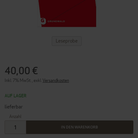
ZUM
Leseprobe
ANFANG
DER
BILDERGALERIE
SPRINGEN
40,00 €
Inkl. 7% MwSt.
,
exkl.
Versandkosten
AUF LAGER
lieferbar
Anzahl
IN DEN WARENKORB