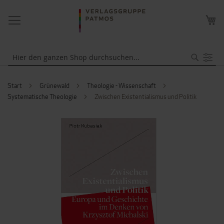
NAVIGATION
ME
UMSCHALTEN
WA
Suche
Start
Grünewald
Theologie - Wissenschaft
Systematische Theologie
Zwischen Existentialismus und Politik
ZUM
ENDE
DER
BILDERGALERIE
SPRINGEN