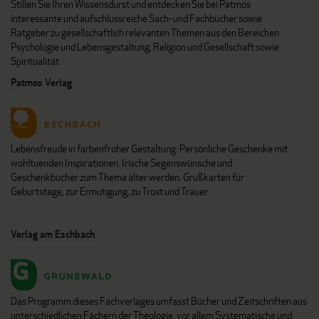
Stillen Sie Ihren Wissensdurst und entdecken Sie bei Patmos
interessante und aufschlussreiche Sach- und Fachbücher sowie
Ratgeber zu gesellschaftlich relevanten Themen aus den Bereichen
Psychologie und Lebensgestaltung, Religion und Gesellschaft sowie
Spiritualität.
Patmos Verlag
Lebensfreude in farbenfroher Gestaltung: Persönliche Geschenke mit
wohltuenden Inspirationen. Irische Segenswünsche und
Geschenkbücher zum Thema älter werden. Grußkarten für
Geburtstage, zur Ermutigung, zu Trost und Trauer.
Verlag am Eschbach
Das Programm dieses Fachverlages umfasst Bücher und Zeitschriften aus
unterschiedlichen Fächern der Theologie, vor allem Systematische und