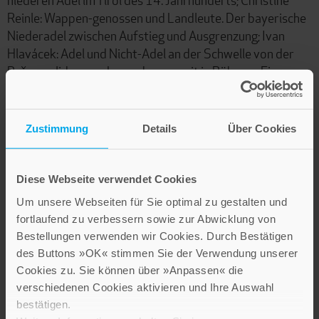
Reinle: Wappen-genossen und Landleute. Der bayerische
Niederadel zwischen Aufstieg und Ausgrenzung; Ivan
Hlavácek: Adel und Nicht-Adel an der Schwelle von der
Prˇemysliden- zur Luxemburgerzeit in Böhmen. Ein
kommentierter Literaturbericht; Joachim Schneider:
Kleine Ehrbarmannen in Kursachsen. Adel zwischen
Bauern, Bürgertum und landsässiger Ritterschaft;
Zustimmung
Details
Über Cookies
Norbert Kersken: Der Kleinadel in Polen im 15. und 16.
Jahrhundert; Mark Mersiowsky: Niederadel, Großbauern
und Patriziat. Soziale Dynamik im spätmittelalterlichen
Diese Webseite verwendet Cookies
Westfalen; Heinrich Schmidt: Häuptlingsmacht,
Um unsere Webseiten für Sie optimal zu gestalten und
Freiheitsideologie und bäuerliche Sozialstruktur im
fortlaufend zu verbessern sowie zur Abwicklung von
spätmittelalterlichen Friesland; Rudolf Holbach: Kirchen,
Bestellungen verwenden wir Cookies. Durch Bestätigen
Karrieren und soziale Mobilität zwischen Nicht-Adel und
des Buttons »OK« stimmen Sie der Verwendung unserer
Adel; Kurt Andermann: Zwischen Zunft und Patriziat.
Cookies zu. Sie können über »Anpassen« die
Beobachtungen zur sozialen Mobilität in oberdeutschen
verschiedenen Cookies aktivieren und Ihre Auswahl
Städten des späten Mittelalters; Rüdiger Fuchs: Adel und
bestätigen.