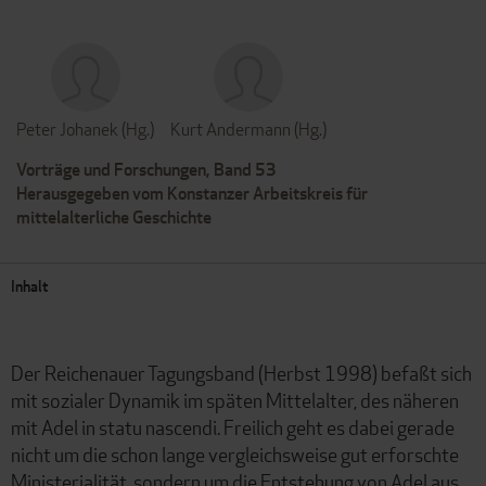
Peter Johanek (Hg.)
Kurt Andermann (Hg.)
Vorträge und Forschungen, Band 53
Herausgegeben vom Konstanzer Arbeitskreis für
mittelalterliche Geschichte
Inhalt
Der Reichenauer Tagungsband (Herbst 1998) befaßt sich
mit sozialer Dynamik im späten Mittelalter, des näheren
mit Adel in statu nascendi. Freilich geht es dabei gerade
nicht um die schon lange vergleichsweise gut erforschte
Ministerialität, sondern um die Entstehung von Adel aus