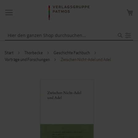
NAVIGATION
ME
UMSCHALTEN
WA
Suche
Start
Thorbecke
Geschichte Fachbuch
Vorträge und Forschungen
Zwischen Nicht-Adel und Adel
ZUM
ENDE
DER
BILDERGALERIE
SPRINGEN