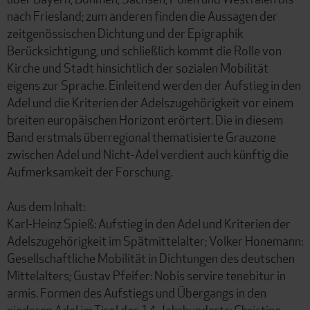
nach Friesland; zum anderen finden die Aussagen der
zeitgenössischen Dichtung und der Epigraphik
Berücksichtigung, und schließlich kommt die Rolle von
Kirche und Stadt hinsichtlich der sozialen Mobilität
eigens zur Sprache. Einleitend werden der Aufstieg in den
Adel und die Kriterien der Adelszugehörigkeit vor einem
breiten europäischen Horizont erörtert. Die in diesem
Band erstmals überregional thematisierte Grauzone
zwischen Adel und Nicht-Adel verdient auch künftig die
Aufmerksamkeit der Forschung.
Aus dem Inhalt:
Karl-Heinz Spieß: Aufstieg in den Adel und Kriterien der
Adelszugehörigkeit im Spätmittelalter; Volker Honemann:
Gesellschaftliche Mobilität in Dichtungen des deutschen
Mittelalters; Gustav Pfeifer: Nobis servire tenebitur in
armis. Formen des Aufstiegs und Übergangs in den
niederen Adel im Tirol des 14. Jahrhunderts; Christine