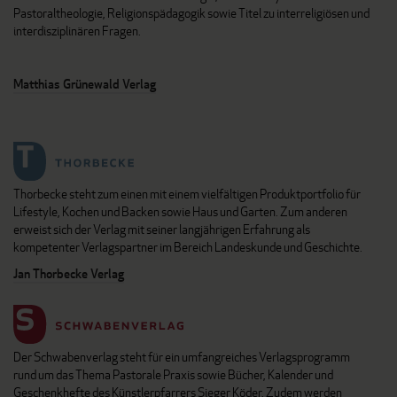
Pastoraltheologie, Religionspädagogik sowie Titel zu interreligiösen und
interdisziplinären Fragen.
Matthias Grünewald Verlag
Thorbecke steht zum einen mit einem vielfältigen Produktportfolio für
Lifestyle, Kochen und Backen sowie Haus und Garten. Zum anderen
erweist sich der Verlag mit seiner langjährigen Erfahrung als
kompetenter Verlagspartner im Bereich Landeskunde und Geschichte.
Jan Thorbecke Verlag
Der Schwabenverlag steht für ein umfangreiches Verlagsprogramm
rund um das Thema Pastorale Praxis sowie Bücher, Kalender und
Geschenkhefte des Künstlerpfarrers Sieger Köder. Zudem werden