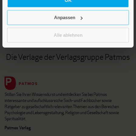
LEBE GUT MAGAZIN
NEWSLETTER
Anpassen
KARRIERE
KUNDENINFO
Alle ablehnen
Die Verlage der Verlagsgruppe Patmos
Stillen Sie Ihren Wissensdurst und entdecken Sie bei Patmos
interessante und aufschlussreiche Sach- und Fachbücher sowie
Ratgeber zu gesellschaftlich relevanten Themen aus den Bereichen
Psychologie und Lebensgestaltung, Religion und Gesellschaft sowie
Spiritualität.
Patmos Verlag