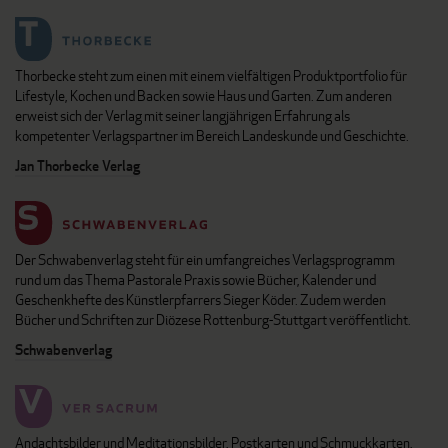
Thorbecke steht zum einen mit einem vielfältigen Produktportfolio für
Lifestyle, Kochen und Backen sowie Haus und Garten. Zum anderen
erweist sich der Verlag mit seiner langjährigen Erfahrung als
kompetenter Verlagspartner im Bereich Landeskunde und Geschichte.
Jan Thorbecke Verlag
Der Schwabenverlag steht für ein umfangreiches Verlagsprogramm
rund um das Thema Pastorale Praxis sowie Bücher, Kalender und
Geschenkhefte des Künstlerpfarrers Sieger Köder. Zudem werden
Bücher und Schriften zur Diözese Rottenburg-Stuttgart veröffentlicht.
Schwabenverlag
Andachtsbilder und Meditationsbilder, Postkarten und Schmuckkarten,