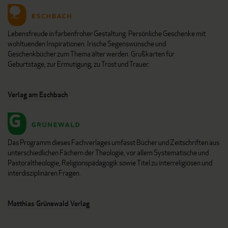
Lebensfreude in farbenfroher Gestaltung: Persönliche Geschenke mit
wohltuenden Inspirationen. Irische Segenswünsche und
Geschenkbücher zum Thema älter werden. Grußkarten für
Geburtstage, zur Ermutigung, zu Trost und Trauer.
Verlag am Eschbach
Das Programm dieses Fachverlages umfasst Bücher und Zeitschriften aus
unterschiedlichen Fächern der Theologie, vor allem Systematische und
Pastoraltheologie, Religionspädagogik sowie Titel zu interreligiösen und
interdisziplinären Fragen.
Matthias Grünewald Verlag