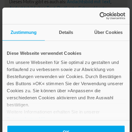
Dieses Motiv gibt es auch als:
Andachtsbild mit Text
,
Andachtsbild ohne Text
,
Postkarte
,
Schmuckkarte
,
Bildtafel ohne Widmungstext
,
Bildblatt ohne
Widmungstext
&
Poster
Zustimmung
Details
Über Cookies
Diese Webseite verwendet Cookies
Um unsere Webseiten für Sie optimal zu gestalten und
fortlaufend zu verbessern sowie zur Abwicklung von
Bestellungen verwenden wir Cookies. Durch Bestätigen
des Buttons »OK« stimmen Sie der Verwendung unserer
Cookies zu. Sie können über »Anpassen« die
verschiedenen Cookies aktivieren und Ihre Auswahl
bestätigen.
Weitere Informationen erhalten Sie in unserer
Datenschutzerklärung
.
OK