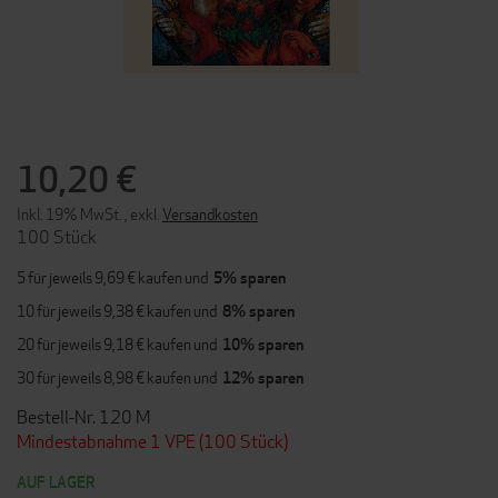
ZUM
ANFANG
DER
10,20 €
BILDERGALERIE
SPRINGEN
Inkl. 19% MwSt.
,
exkl.
Versandkosten
100 Stück
5 für jeweils
9,69 €
kaufen und
5
% sparen
10 für jeweils
9,38 €
kaufen und
8
% sparen
20 für jeweils
9,18 €
kaufen und
10
% sparen
30 für jeweils
8,98 €
kaufen und
12
% sparen
Bestell-Nr. 120 M
Mindestabnahme 1 VPE (100 Stück)
AUF LAGER