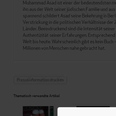
Muhammad Asad ist einer der bedeutendsten musl
ihn aus der Welt seiner jüdischen Familie und au
spannend schildert Asad seine Bekehrung in Berl
Verstrickung in die politischen Verhältnisse der
Länder. Beeindruckend sind die Intensität seiner
Authentizität seiner Erfahrungen. Entsprechend
Welt bis heute. Wahrscheinlich gibt es kein Buch 
Millionen von Menschen nahe gebracht hat.
Presseinformation drucken
Thematisch verwandte Artikel