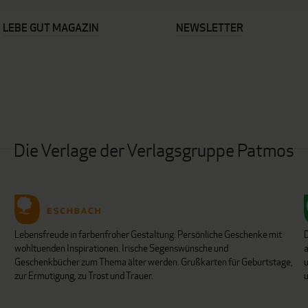
LEBE GUT MAGAZIN
NEWSLETTER
Die Verlage der Verlagsgruppe Patmos
Lebensfreude in farbenfroher Gestaltung: Persönliche Geschenke mit
wohltuenden Inspirationen. Irische Segenswünsche und
Geschenkbücher zum Thema älter werden. Grußkarten für Geburtstage,
u
zur Ermutigung, zu Trost und Trauer.
u