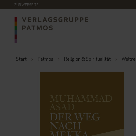
DIREKT
ZUR WEBSEITE
ZUM
INHALT
Start
Patmos
Religion & Spiritualität
Weltre
ZUM
ENDE
DER
BILDERGALERIE
SPRINGEN