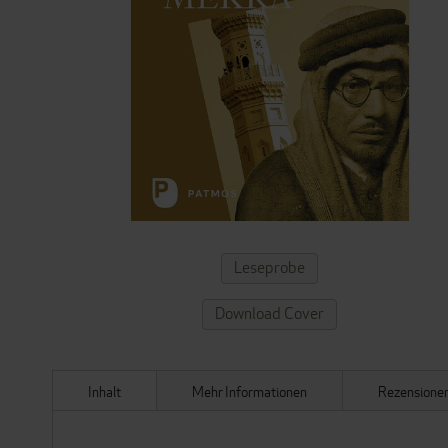
ZUM
Leseprobe
ANFANG
DER
Download Cover
BILDERGALERIE
SPRINGEN
Inhalt
Mehr Informationen
Rezensione