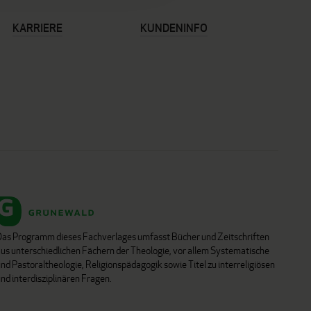
KARRIERE
KUNDENINFO
Das Programm dieses Fachverlages umfasst Bücher und Zeitschriften
aus unterschiedlichen Fächern der Theologie, vor allem Systematische
nd Pastoraltheologie, Religionspädagogik sowie Titel zu interreligiösen
nd interdisziplinären Fragen.