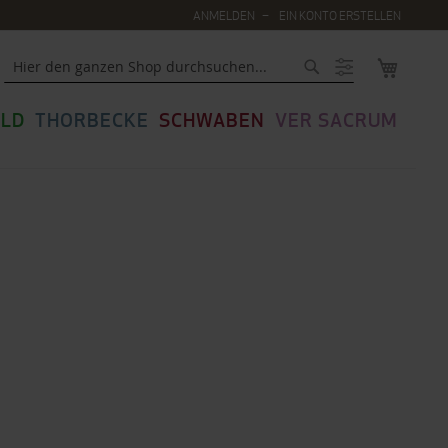
ANMELDEN
EIN KONTO ERSTELLEN
MEIN WA
Suche
LD
THORBECKE
SCHWABEN
VER SACRUM