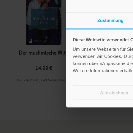
Zustimmung
Diese Webseite verwendet 
Um unsere Webseiten für Sie 
Der muslimische Witz
Die Botschaft des Kora
verwenden wir Cookies. Dur
können über »Anpassen« die 
14,99 €
48,00 €
Weitere Informationen erhalt
Inkl. 7% MwSt.
,
exkl.
Versandkosten
Inkl. 7% MwSt.
,
exkl.
Versandkoste
Alle ablehnen