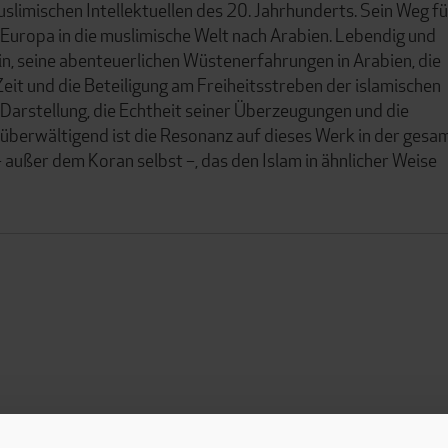
imischen Intellektuellen des 20. Jahrhunderts. Sein Weg f
s Europa in die muslimische Welt nach Arabien. Lebendig und
in, seine abenteuerlichen Wüstenerfahrungen in Arabien, die
 Zeit und die Beteiligung am Freiheitsstreben der islamischen
 Darstellung, die Echtheit seiner Überzeugungen und die
 überwältigend ist die Resonanz auf dieses Werk in der gesa
– außer dem Koran selbst –, das den Islam in ähnlicher Weise