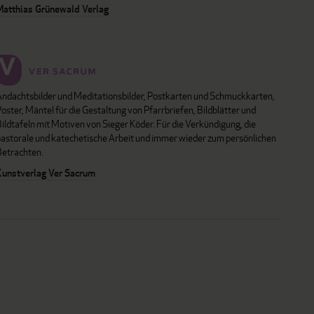
Matthias Grünewald Verlag
Andachtsbilder und Meditationsbilder, Postkarten und Schmuckkarten,
oster, Mäntel für die Gestaltung von Pfarrbriefen, Bildblätter und
ildtafeln mit Motiven von Sieger Köder. Für die Verkündigung, die
pastorale und katechetische Arbeit und immer wieder zum persönlichen
Betrachten.
Kunstverlag Ver Sacrum