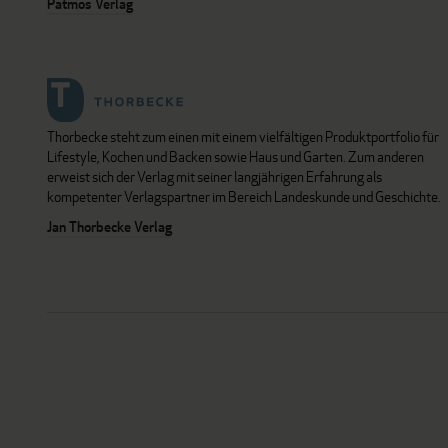
Patmos Verlag
Thorbecke steht zum einen mit einem vielfältigen Produktportfolio für
Lifestyle, Kochen und Backen sowie Haus und Garten. Zum anderen
erweist sich der Verlag mit seiner langjährigen Erfahrung als
kompetenter Verlagspartner im Bereich Landeskunde und Geschichte.
Jan Thorbecke Verlag