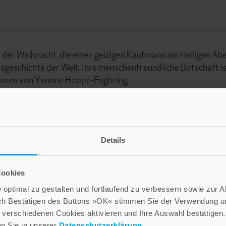
n der Weihnacht, die einen geizigen Kaufmann am Heiligen Ab
sgeschichte der Welt. Ihre menschenfreundliche Botschaft i
rationen von Yvonne Hoppe-Engbring.
Details
Cookies
optimal zu gestalten und fortlaufend zu verbessern sowie zur 
ch Bestätigen des Buttons »OK« stimmen Sie der Verwendung un
verschiedenen Cookies aktivieren und Ihre Auswahl bestätigen.
en Sie in unserer
Datenschutzerklärung
.