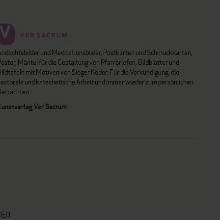
Andachtsbilder und Meditationsbilder, Postkarten und Schmuckkarten,
oster, Mäntel für die Gestaltung von Pfarrbriefen, Bildblätter und
ildtafeln mit Motiven von Sieger Köder. Für die Verkündigung, die
pastorale und katechetische Arbeit und immer wieder zum persönlichen
Betrachten.
Kunstverlag Ver Sacrum
EIT