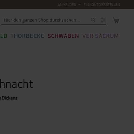
ANMELDEN
EIN KONTO ERSTELLEN
MEIN WA
Suche
LD
THORBECKE
SCHWABEN
VER SACRUM
ihnacht
s Dickens