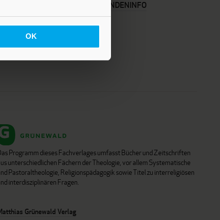
KARRIERE
KUNDENINFO
OK
Das Programm dieses Fachverlages umfasst Bücher und Zeitschriften
aus unterschiedlichen Fächern der Theologie, vor allem Systematische
nd Pastoraltheologie, Religionspädagogik sowie Titel zu interreligiösen
nd interdisziplinären Fragen.
Matthias Grünewald Verlag