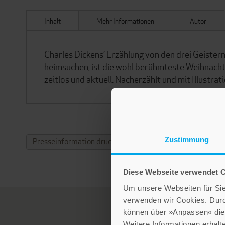
Inhalt
Mehr Informationen
Autor
Charles Dickens’ Erzählung von den drei Geister
heimsuchen, ist die wohl berühmteste Weihnacht
zeitlos und aktuell. Nacherzählt und mit Illust
Zustimmung
Presseinformation drucken
Diese Webseite verwendet 
Um unsere Webseiten für Sie 
verwenden wir Cookies. Dur
können über »Anpassen« die 
Weitere Informationen erhalt