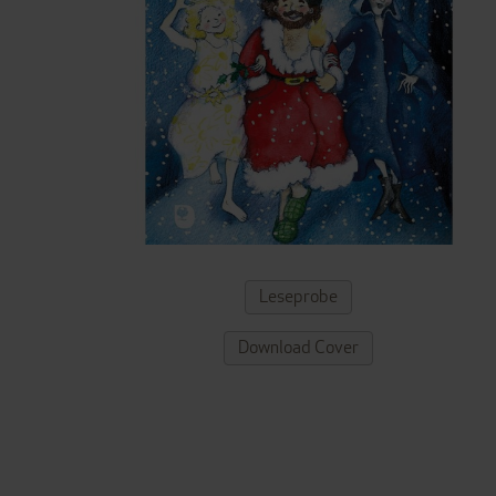
ZUM
Leseprobe
ANFANG
DER
Download Cover
BILDERGALERIE
SPRINGEN