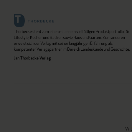
Thorbecke steht zum einen mit einem vielfältigen Produktportfolio für
Lifestyle, Kochen und Backen sowie Haus und Garten. Zum anderen
erweist sich der Verlag mit seiner langjährigen Erfahrung als
kompetenter Verlagspartner im Bereich Landeskunde und Geschichte.
Jan Thorbecke Verlag
WI