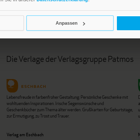
LEBE GUT MAGAZIN
NEWSLETTER
Anpassen
Die Verlage der Verlagsgruppe Patmos
Lebensfreude in farbenfroher Gestaltung: Persönliche Geschenke mit
wohltuenden Inspirationen. Irische Segenswünsche und
Geschenkbücher zum Thema älter werden. Grußkarten für Geburtstage,
u
zur Ermutigung, zu Trost und Trauer.
u
Verlag am Eschbach