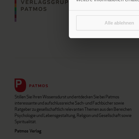
Alle ablehnen
Stillen Sie Ihren Wissensdurst und entdecken Sie bei Patmos
interessante und aufschlussreiche Sach- und Fachbücher sowie
Ratgeber zu gesellschaftlich relevanten Themen aus den Bereichen
Psychologie und Lebensgestaltung, Religion und Gesellschaft sowie
Spiritualität.
Patmos Verlag