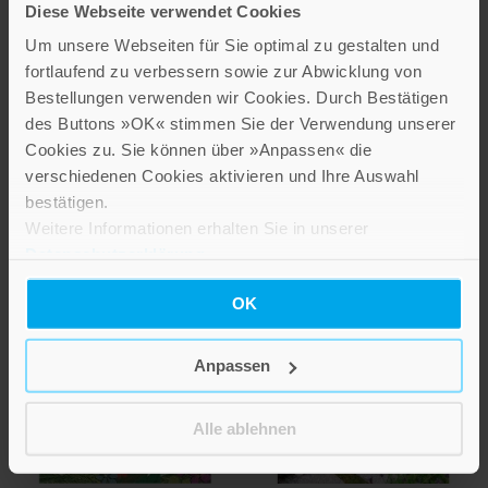
vom inneren Glück
Geschichten vom Suchen und
Diese Webseite verwendet Cookies
Bestell-Nr: 70766
Finden des Glücks
Um unsere Webseiten für Sie optimal zu gestalten und
Bestell-Nr: 70767
4,00 €
fortlaufend zu verbessern sowie zur Abwicklung von
4,00 €
Bestellungen verwenden wir Cookies. Durch Bestätigen
Ursprungspreis
9,50 €
des Buttons »OK« stimmen Sie der Verwendung unserer
Ursprungspreis
9,00 €
Cookies zu. Sie können über »Anpassen« die
Nicht auf Lager
verschiedenen Cookies aktivieren und Ihre Auswahl
Nicht auf Lager
bestätigen.
Weitere Informationen erhalten Sie in unserer
Datenschutzerklärung
.
OK
Anpassen
Alle ablehnen