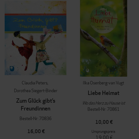
Claudia Peters
Ilka Osenberg-van Vugt
Dorothea Siegert-Binder
Liebe Heimat
Zum Glück gibt’s
Wo das Herz zu Hause ist
Freundinnen
Bestell-Nr: 70861
Bestell-Nr: 70836
10,00 €
16,00 €
Ursprungspreis
19,00 €