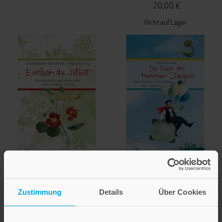
20,00 €
Nicht auf Lager
Ute Elisabeth Mordhorst
Rainer Haak
Martina Jung
Sabine Waldmann-Brun
Zustimmung
Details
Über Cookies
Einfach du selbst
Die Reise des
Monsieur Jacques
Geschichten und Gedanken