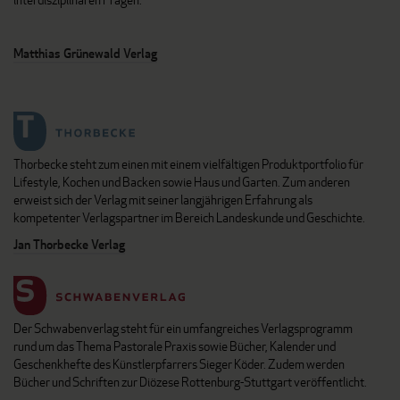
Matthias Grünewald Verlag
Thorbecke steht zum einen mit einem vielfältigen Produktportfolio für
Lifestyle, Kochen und Backen sowie Haus und Garten. Zum anderen
erweist sich der Verlag mit seiner langjährigen Erfahrung als
kompetenter Verlagspartner im Bereich Landeskunde und Geschichte.
Jan Thorbecke Verlag
Der Schwabenverlag steht für ein umfangreiches Verlagsprogramm
rund um das Thema Pastorale Praxis sowie Bücher, Kalender und
Geschenkhefte des Künstlerpfarrers Sieger Köder. Zudem werden
Bücher und Schriften zur Diözese Rottenburg-Stuttgart veröffentlicht.