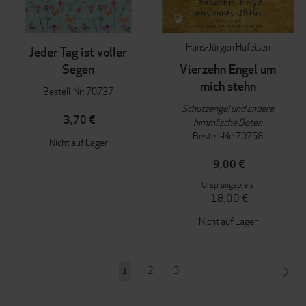
Hans-Jürgen Hufeisen
Jeder Tag ist voller
Segen
Vierzehn Engel um
mich stehn
Bestell-Nr: 70737
Schutzengel und andere
3,70 €
himmlische Boten
Bestell-Nr: 70758
Nicht auf Lager
9,00 €
Ursprungspreis
18,00 €
Nicht auf Lager
Seite
Seite
Seite
SEI
WEI
2
3
Sie
1
lesen