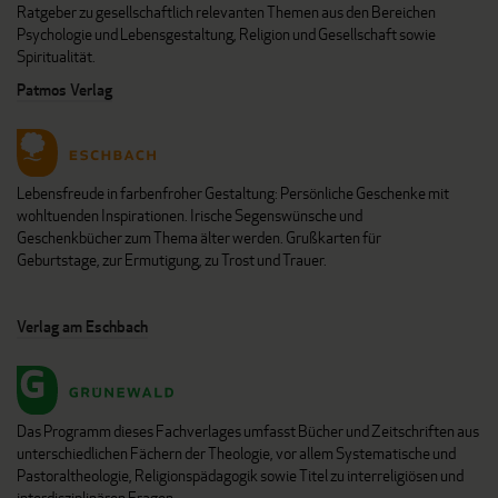
Ratgeber zu gesellschaftlich relevanten Themen aus den Bereichen
Psychologie und Lebensgestaltung, Religion und Gesellschaft sowie
Spiritualität.
Patmos Verlag
Lebensfreude in farbenfroher Gestaltung: Persönliche Geschenke mit
wohltuenden Inspirationen. Irische Segenswünsche und
Geschenkbücher zum Thema älter werden. Grußkarten für
Geburtstage, zur Ermutigung, zu Trost und Trauer.
Verlag am Eschbach
Das Programm dieses Fachverlages umfasst Bücher und Zeitschriften aus
unterschiedlichen Fächern der Theologie, vor allem Systematische und
Pastoraltheologie, Religionspädagogik sowie Titel zu interreligiösen und
interdisziplinären Fragen.