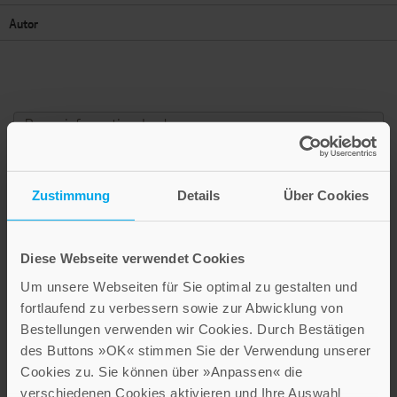
Autor
Presseinformation drucken
Zusätzliche Informationen und Medien
Zustimmung
Details
Über Cookies
WEITERE INFOS
Diese Webseite verwendet Cookies
Die englische Ausgabe dieses Titels.
Um unsere Webseiten für Sie optimal zu gestalten und
fortlaufend zu verbessern sowie zur Abwicklung von
Bestellungen verwenden wir Cookies. Durch Bestätigen
des Buttons »OK« stimmen Sie der Verwendung unserer
Cookies zu. Sie können über »Anpassen« die
verschiedenen Cookies aktivieren und Ihre Auswahl