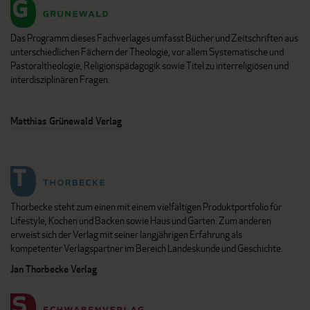
Das Programm dieses Fachverlages umfasst Bücher und Zeitschriften aus
unterschiedlichen Fächern der Theologie, vor allem Systematische und
Pastoraltheologie, Religionspädagogik sowie Titel zu interreligiösen und
interdisziplinären Fragen.
Matthias Grünewald Verlag
Thorbecke steht zum einen mit einem vielfältigen Produktportfolio für
Lifestyle, Kochen und Backen sowie Haus und Garten. Zum anderen
erweist sich der Verlag mit seiner langjährigen Erfahrung als
kompetenter Verlagspartner im Bereich Landeskunde und Geschichte.
Jan Thorbecke Verlag