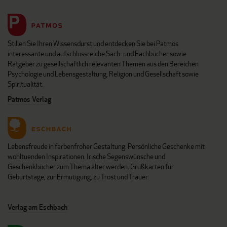
Stillen Sie Ihren Wissensdurst und entdecken Sie bei Patmos
interessante und aufschlussreiche Sach- und Fachbücher sowie
Ratgeber zu gesellschaftlich relevanten Themen aus den Bereichen
Psychologie und Lebensgestaltung, Religion und Gesellschaft sowie
Spiritualität.
Patmos Verlag
Lebensfreude in farbenfroher Gestaltung: Persönliche Geschenke mit
wohltuenden Inspirationen. Irische Segenswünsche und
Geschenkbücher zum Thema älter werden. Grußkarten für
Geburtstage, zur Ermutigung, zu Trost und Trauer.
Verlag am Eschbach