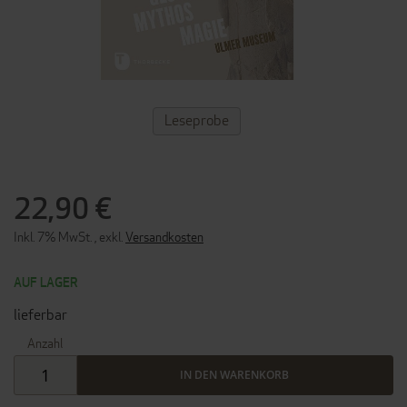
ZUM
Leseprobe
ANFANG
DER
BILDERGALERIE
SPRINGEN
22,90 €
Inkl. 7% MwSt.
,
exkl.
Versandkosten
AUF LAGER
lieferbar
Anzahl
IN DEN WARENKORB