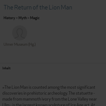
The Return of the Lion Man
History – Myth – Magic
Ulmer Museum (Hg.)
Inhalt
»The Lion Man is counted among the most significant
discoveries in prehistoric archeology. The statuette -
made from mammoth ivory from the Lone Valley near
Ulm - is the largest known sculpture of Ice Age art. At