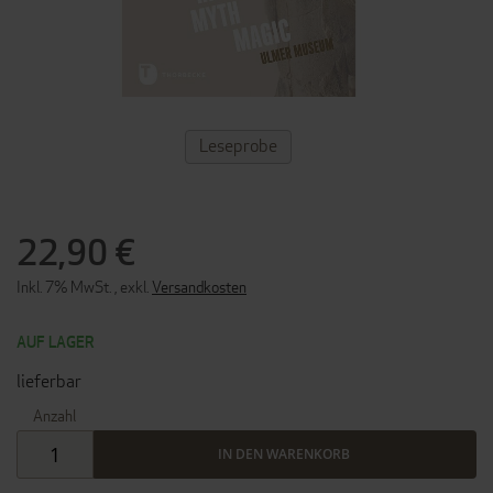
ZUM
Leseprobe
ANFANG
DER
BILDERGALERIE
SPRINGEN
22,90 €
Inkl. 7% MwSt.
,
exkl.
Versandkosten
AUF LAGER
lieferbar
Anzahl
IN DEN WARENKORB