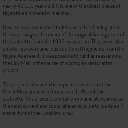
nearly 40,000 years old, it is one of the oldest pieces of
figurative art made by mankind.
New excavations in the Stadel cave led archeologists to
the surprising re-discovery of the original finding place of
the statuette from the 1939 excavation- They were also
able to retrieve numerous additional fragments from the
figure. As a result, it was possible to further reassemble
the Lion Man in the course of a complex restoration
project.
The project culminated in a special exhibition at the
Ulmer Museum, which focuses on the Paleolithic
statuette. This present companion volume also serves as
the most current and comprehensive guide to Ice Age art
and culture of the Swabian Jura.«