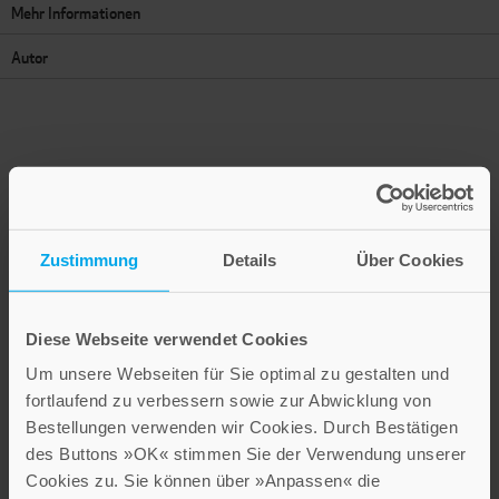
Mehr Informationen
Autor
Presseinformation drucken
Zusätzliche Informationen und Medien
Zustimmung
Details
Über Cookies
WEITERE INFOS
Diese Webseite verwendet Cookies
This titel in german.
Um unsere Webseiten für Sie optimal zu gestalten und
fortlaufend zu verbessern sowie zur Abwicklung von
Bestellungen verwenden wir Cookies. Durch Bestätigen
des Buttons »OK« stimmen Sie der Verwendung unserer
Cookies zu. Sie können über »Anpassen« die