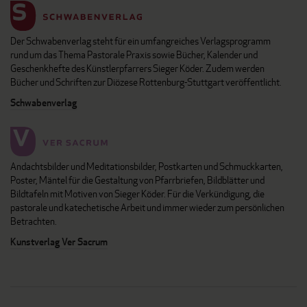
Der Schwabenverlag steht für ein umfangreiches Verlagsprogramm
rund um das Thema Pastorale Praxis sowie Bücher, Kalender und
Geschenkhefte des Künstlerpfarrers Sieger Köder. Zudem werden
Bücher und Schriften zur Diözese Rottenburg-Stuttgart veröffentlicht.
Schwabenverlag
Andachtsbilder und Meditationsbilder, Postkarten und Schmuckkarten,
Poster, Mäntel für die Gestaltung von Pfarrbriefen, Bildblätter und
Bildtafeln mit Motiven von Sieger Köder. Für die Verkündigung, die
pastorale und katechetische Arbeit und immer wieder zum persönlichen
Betrachten.
Kunstverlag Ver Sacrum