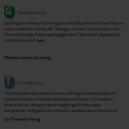
Das Programm dieses Fachverlages umfasst Bücher und Zeitschriften aus
unterschiedlichen Fächern der Theologie, vor allem Systematische und
Pastoraltheologie, Religionspädagogik sowie Titel zu interreligiösen und
interdisziplinären Fragen.
Matthias Grünewald Verlag
Thorbecke steht zum einen mit einem vielfältigen Produktportfolio für
Lifestyle, Kochen und Backen sowie Haus und Garten. Zum anderen
erweist sich der Verlag mit seiner langjährigen Erfahrung als
kompetenter Verlagspartner im Bereich Landeskunde und Geschichte.
Jan Thorbecke Verlag