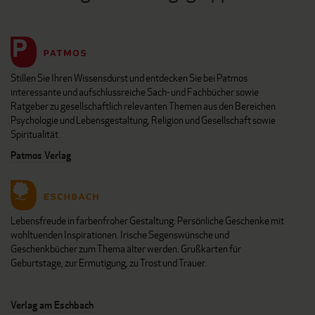
Stillen Sie Ihren Wissensdurst und entdecken Sie bei Patmos
interessante und aufschlussreiche Sach- und Fachbücher sowie
Ratgeber zu gesellschaftlich relevanten Themen aus den Bereichen
Psychologie und Lebensgestaltung, Religion und Gesellschaft sowie
Spiritualität.
Patmos Verlag
Lebensfreude in farbenfroher Gestaltung: Persönliche Geschenke mit
wohltuenden Inspirationen. Irische Segenswünsche und
Geschenkbücher zum Thema älter werden. Grußkarten für
Geburtstage, zur Ermutigung, zu Trost und Trauer.
Verlag am Eschbach