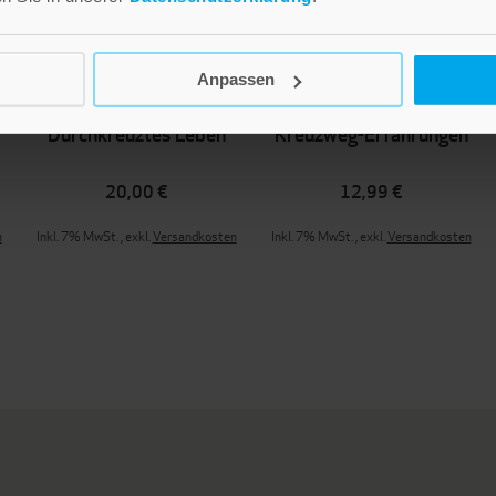
Anpassen
Durchkreuztes Leben
Kreuzweg-Erfahrungen
20,00 €
12,99 €
n
Inkl. 7% MwSt.
,
exkl.
Versandkosten
Inkl. 7% MwSt.
,
exkl.
Versandkosten