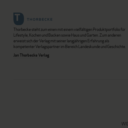
Thorbecke steht zum einen mit einem vielfältigen Produktportfolio für
Lifestyle, Kochen und Backen sowie Haus und Garten. Zum anderen
erweist sich der Verlag mit seiner langjährigen Erfahrung als
kompetenter Verlagspartner im Bereich Landeskunde und Geschichte.
Jan Thorbecke Verlag
WI