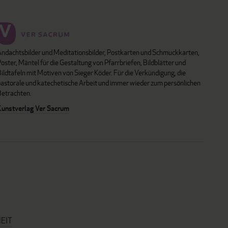
Andachtsbilder und Meditationsbilder, Postkarten und Schmuckkarten,
oster, Mäntel für die Gestaltung von Pfarrbriefen, Bildblätter und
ildtafeln mit Motiven von Sieger Köder. Für die Verkündigung, die
pastorale und katechetische Arbeit und immer wieder zum persönlichen
Betrachten.
Kunstverlag Ver Sacrum
EIT