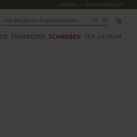
ANMELDEN
EIN KONTO ERSTELLEN
MEIN WA
Suche
LD
THORBECKE
SCHWABEN
VER SACRUM