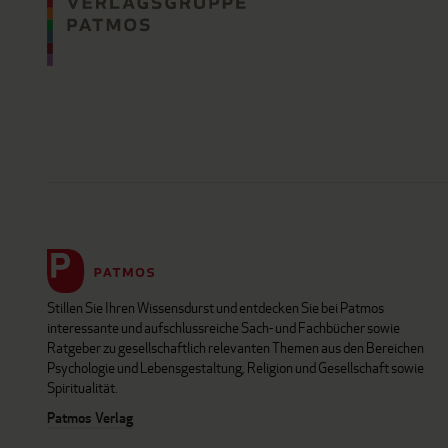
Stillen Sie Ihren Wissensdurst und entdecken Sie bei Patmos
interessante und aufschlussreiche Sach- und Fachbücher sowie
Ratgeber zu gesellschaftlich relevanten Themen aus den Bereichen
Psychologie und Lebensgestaltung, Religion und Gesellschaft sowie
Spiritualität.
Patmos Verlag