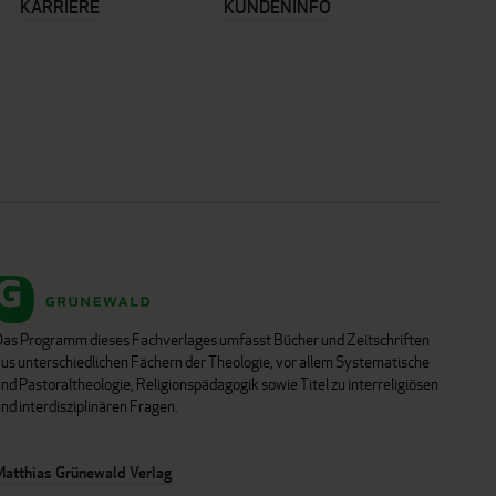
KARRIERE
KUNDENINFO
Das Programm dieses Fachverlages umfasst Bücher und Zeitschriften
aus unterschiedlichen Fächern der Theologie, vor allem Systematische
nd Pastoraltheologie, Religionspädagogik sowie Titel zu interreligiösen
nd interdisziplinären Fragen.
Matthias Grünewald Verlag