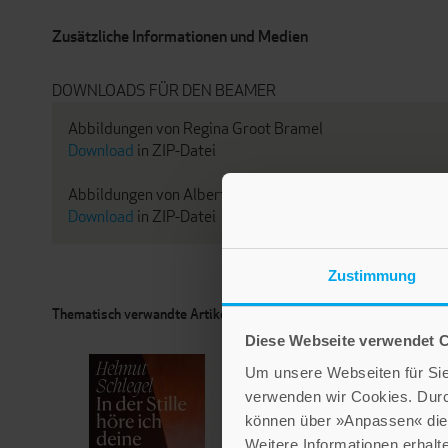
Zusätzliche Informationen und Medien
DOWNLOADS FÜR DEN BEAMER
Abbildungen von Regina Groot Bramel
Download
in ZIP-Datei
Abbildungen von Albert Dexelmann
Download
in ZIP-Datei
Zustimmung
Thematisch verwandte Artikel
Diese Webseite verwendet 
Um unsere Webseiten für Sie 
verwenden wir Cookies. Dur
können über »Anpassen« die 
Weitere Informationen erhalt