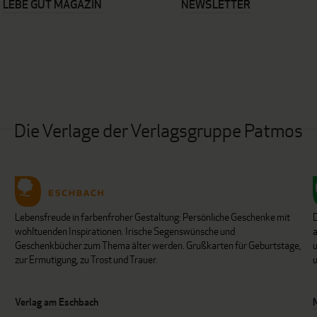
LEBE GUT MAGAZIN
NEWSLETTER
Die Verlage der Verlagsgruppe Patmos
Lebensfreude in farbenfroher Gestaltung: Persönliche Geschenke mit
wohltuenden Inspirationen. Irische Segenswünsche und
Geschenkbücher zum Thema älter werden. Grußkarten für Geburtstage,
u
zur Ermutigung, zu Trost und Trauer.
u
Verlag am Eschbach