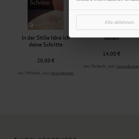
Alle ablehnen
In der Stille höre ich
Gehen
deine Schritte
14,00 €
20,00 €
Inkl. 7% MwSt.
,
exkl.
Versandkoste
Inkl. 7% MwSt.
,
exkl.
Versandkosten