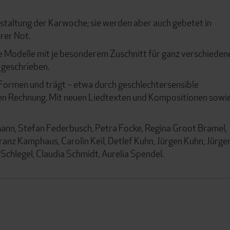
taltung der Karwoche; sie werden aber auch gebetet in
rer Not.
e Modelle mit je besonderem Zuschnitt für ganz verschieden
 geschrieben.
 Formen und trägt – etwa durch geschlechtersensible
n Rechnung. Mit neuen Liedtexten und Kompositionen sowi
mann, Stefan Federbusch, Petra Focke, Regina Groot Bramel,
ranz Kamphaus, Carolin Keil, Detlef Kuhn, Jürgen Kuhn, Jürge
 Schlegel, Claudia Schmidt, Aurelia Spendel.