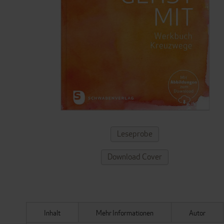
ZUM
Leseprobe
ANFANG
DER
Download Cover
BILDERGALERIE
SPRINGEN
Inhalt
Mehr Informationen
Autor