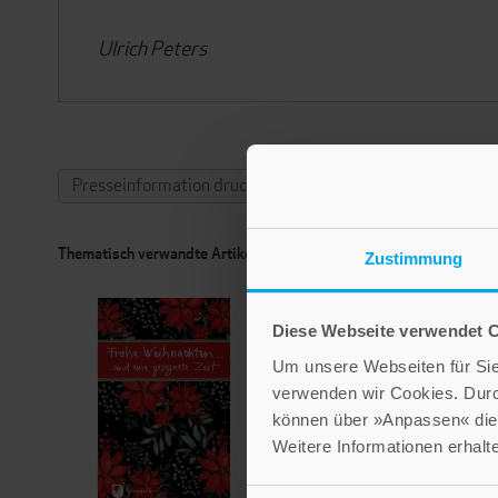
Ulrich Peters
Presseinformation drucken
Thematisch verwandte Artikel
Zustimmung
Diese Webseite verwendet 
Um unsere Webseiten für Sie 
verwenden wir Cookies. Dur
können über »Anpassen« die 
Weitere Informationen erhalt