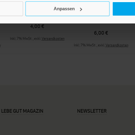
Anpassen
Bald ist Weihnachten
Lichterglanz und
Kerzenschein
4,00 €
6,00 €
Inkl. 7% MwSt.
,
exkl.
Versandkosten
n
Inkl. 7% MwSt.
,
exkl.
Versandkosten
LEBE GUT MAGAZIN
NEWSLETTER