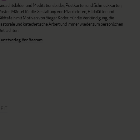
Andachtsbilder und Meditationsbilder, Postkarten und Schmuckkarten,
oster, Mäntel für die Gestaltung von Pfarrbriefen, Bildblätter und
ildtafeln mit Motiven von Sieger Köder. Für die Verkündigung, die
pastorale und katechetische Arbeit und immer wieder zum persönlichen
Betrachten.
Kunstverlag Ver Sacrum
EIT