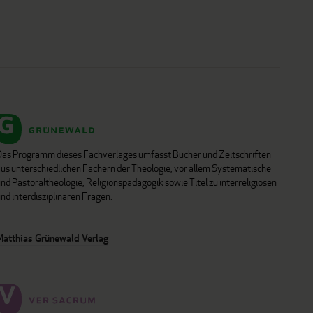
Das Programm dieses Fachverlages umfasst Bücher und Zeitschriften
aus unterschiedlichen Fächern der Theologie, vor allem Systematische
nd Pastoraltheologie, Religionspädagogik sowie Titel zu interreligiösen
nd interdisziplinären Fragen.
Matthias Grünewald Verlag