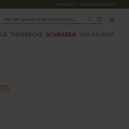
ANMELDEN
EIN KONTO ERSTELLEN
MEIN WA
Suche
LD
THORBECKE
SCHWABEN
VER SACRUM
en