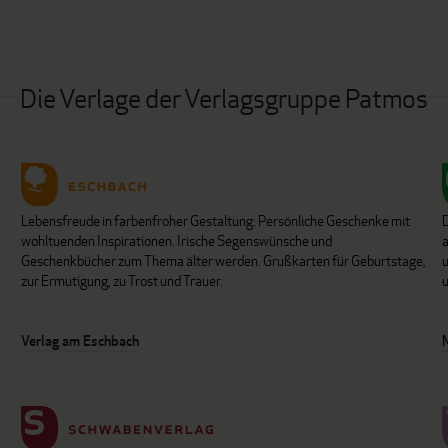
Die Verlage der Verlagsgruppe Patmos
Lebensfreude in farbenfroher Gestaltung: Persönliche Geschenke mit
wohltuenden Inspirationen. Irische Segenswünsche und
Geschenkbücher zum Thema älter werden. Grußkarten für Geburtstage,
u
zur Ermutigung, zu Trost und Trauer.
u
Verlag am Eschbach