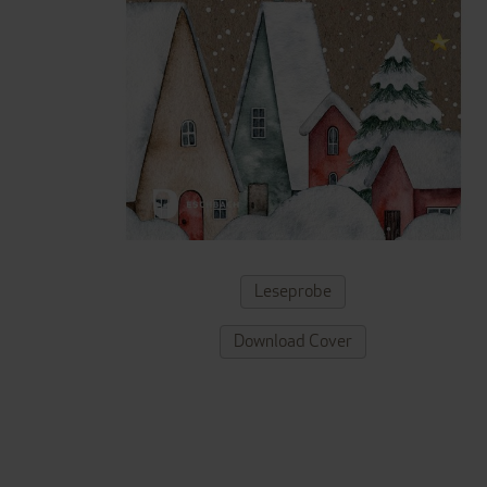
ZUM
Leseprobe
ANFANG
DER
Download Cover
BILDERGALERIE
SPRINGEN