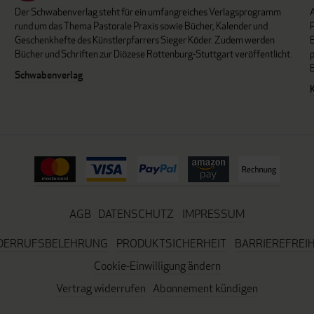
Der Schwabenverlag steht für ein umfangreiches Verlagsprogramm
P
rund um das Thema Pastorale Praxis sowie Bücher, Kalender und
B
Geschenkhefte des Künstlerpfarrers Sieger Köder. Zudem werden
Bücher und Schriften zur Diözese Rottenburg-Stuttgart veröffentlicht.
Schwabenverlag
AGB
DATENSCHUTZ
IMPRESSUM
DERRUFSBELEHRUNG
PRODUKTSICHERHEIT
BARRIEREFREIH
Cookie-Einwilligung ändern
Vertrag widerrufen
Abonnement kündigen