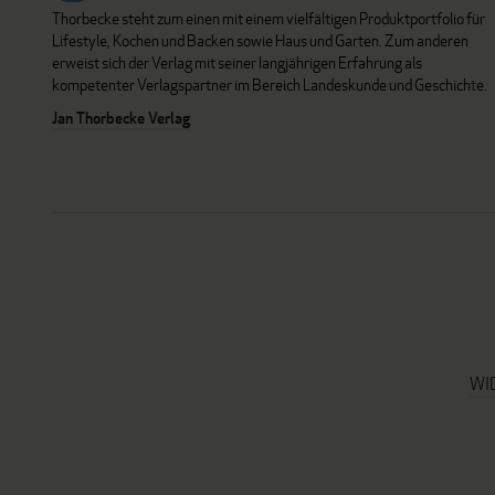
Thorbecke steht zum einen mit einem vielfältigen Produktportfolio für
Lifestyle, Kochen und Backen sowie Haus und Garten. Zum anderen
erweist sich der Verlag mit seiner langjährigen Erfahrung als
kompetenter Verlagspartner im Bereich Landeskunde und Geschichte.
Jan Thorbecke Verlag
WI