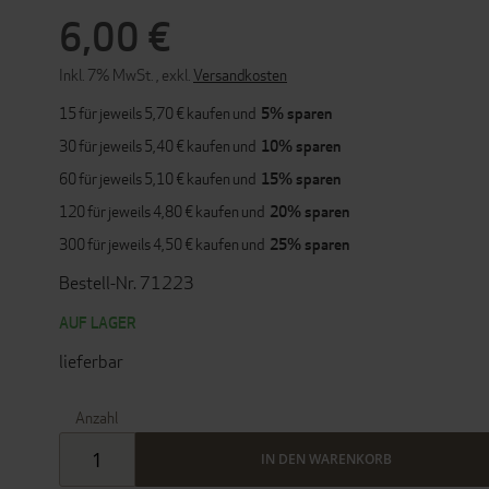
6,00 €
Inkl. 7% MwSt.
,
exkl.
Versandkosten
15 für jeweils
5,70 €
kaufen und
5
% sparen
30 für jeweils
5,40 €
kaufen und
10
% sparen
60 für jeweils
5,10 €
kaufen und
15
% sparen
120 für jeweils
4,80 €
kaufen und
20
% sparen
300 für jeweils
4,50 €
kaufen und
25
% sparen
Bestell-Nr. 71223
AUF LAGER
lieferbar
Anzahl
IN DEN WARENKORB