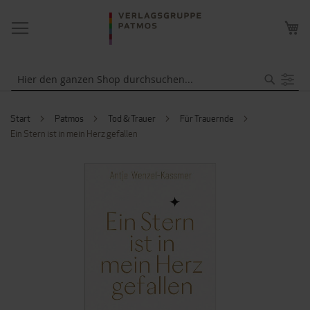
NAVIGATION
ME
UMSCHALTEN
WA
Suche
Start
Patmos
Tod & Trauer
Für Trauernde
Ein Stern ist in mein Herz gefallen
ZUM
ENDE
DER
BILDERGALERIE
SPRINGEN