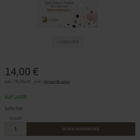
ZUM
Leseprobe
ANFANG
DER
BILDERGALERIE
SPRINGEN
14,00 €
Inkl. 7% MwSt.
,
exkl.
Versandkosten
AUF LAGER
lieferbar
Anzahl
IN DEN WARENKORB