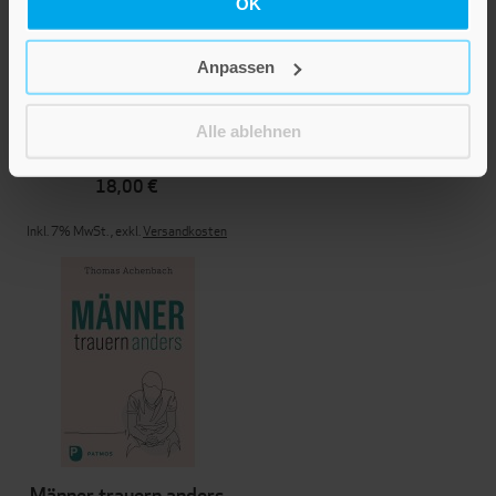
OK
Anpassen
Es wird wieder schön,
aber anders
Alle ablehnen
18,00 €
Inkl. 7% MwSt.
,
exkl.
Versandkosten
Männer trauern anders