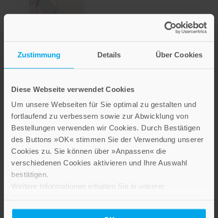
Zustimmung
Details
Über Cookies
Diese Webseite verwendet Cookies
Plötzlich steht die Welt
still
Um unsere Webseiten für Sie optimal zu gestalten und
fortlaufend zu verbessern sowie zur Abwicklung von
22,00 €
Bestellungen verwenden wir Cookies. Durch Bestätigen
des Buttons »OK« stimmen Sie der Verwendung unserer
Inkl. 7% MwSt.
,
exkl.
Versandkosten
Cookies zu. Sie können über »Anpassen« die
verschiedenen Cookies aktivieren und Ihre Auswahl
bestätigen.
Weitere Informationen erhalten Sie in unserer
Datenschutzerklärung
.