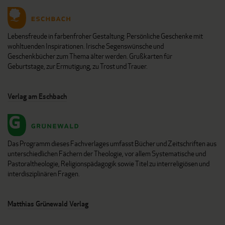
Lebensfreude in farbenfroher Gestaltung: Persönliche Geschenke mit
wohltuenden Inspirationen. Irische Segenswünsche und
Geschenkbücher zum Thema älter werden. Grußkarten für
Geburtstage, zur Ermutigung, zu Trost und Trauer.
Verlag am Eschbach
Das Programm dieses Fachverlages umfasst Bücher und Zeitschriften aus
unterschiedlichen Fächern der Theologie, vor allem Systematische und
Pastoraltheologie, Religionspädagogik sowie Titel zu interreligiösen und
interdisziplinären Fragen.
Matthias Grünewald Verlag