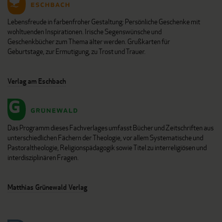
Lebensfreude in farbenfroher Gestaltung: Persönliche Geschenke mit
wohltuenden Inspirationen. Irische Segenswünsche und
Geschenkbücher zum Thema älter werden. Grußkarten für
Geburtstage, zur Ermutigung, zu Trost und Trauer.
Verlag am Eschbach
Das Programm dieses Fachverlages umfasst Bücher und Zeitschriften aus
unterschiedlichen Fächern der Theologie, vor allem Systematische und
Pastoraltheologie, Religionspädagogik sowie Titel zu interreligiösen und
interdisziplinären Fragen.
Matthias Grünewald Verlag