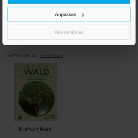
Anpassen
Mich schützen und
stärken
Alle ablehnen
22,00 €
Inkl. 7% MwSt.
,
exkl.
Versandkosten
Kraftort Wald