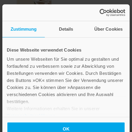
Zustimmung
Details
Über Cookies
Die Kunst, sich
Diese Webseite verwendet Cookies
wertzuschätzen
Um unsere Webseiten für Sie optimal zu gestalten und
fortlaufend zu verbessern sowie zur Abwicklung von
19,00 €
Bestellungen verwenden wir Cookies. Durch Bestätigen
des Buttons »OK« stimmen Sie der Verwendung unserer
Inkl. 7% MwSt.
,
exkl.
Versandkosten
Cookies zu. Sie können über »Anpassen« die
verschiedenen Cookies aktivieren und Ihre Auswahl
bestätigen.
Weitere Informationen erhalten Sie in unserer
Datenschutzerklärung
.
OK