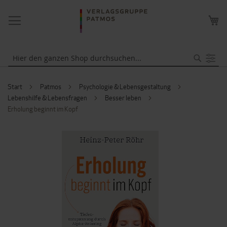
NAVIGATION
ME
UMSCHALTEN
WA
Suche
Start
Patmos
Psychologie & Lebensgestaltung
Lebenshilfe & Lebensfragen
Besser leben
Erholung beginnt im Kopf
ZUM
ENDE
DER
BILDERGALERIE
SPRINGEN