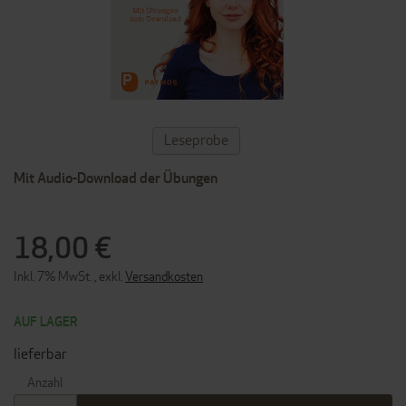
ZUM
Leseprobe
ANFANG
DER
Mit Audio-Download der Übungen
BILDERGALERIE
SPRINGEN
18,00 €
Inkl. 7% MwSt.
,
exkl.
Versandkosten
AUF LAGER
lieferbar
Anzahl