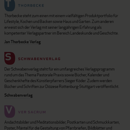
Thorbecke steht zum einen mit einem vielfältigen Produktportfolio für
Lifestyle, Kochen und Backen sowie Haus und Garten. Zum anderen
erweist sich der Verlag mit seiner langjährigen Erfahrung als
kompetenter Verlagspartner im Bereich Landeskunde und Geschichte.
Jan Thorbecke Verlag
Der Schwabenverlag steht für ein umfangreiches Verlagsprogramm
rund um das Thema Pastorale Praxis sowie Bücher, Kalender und
Geschenkhefte des Künstlerpfarrers Sieger Köder. Zudem werden
Bücher und Schriften zur Diözese Rottenburg-Stuttgart veröffentlicht.
Schwabenverlag
Andachtsbilder und Meditationsbilder, Postkarten und Schmuckkarten,
Poster, Mäntel für die Gestaltung von Pfarrbriefen, Bildblätter und