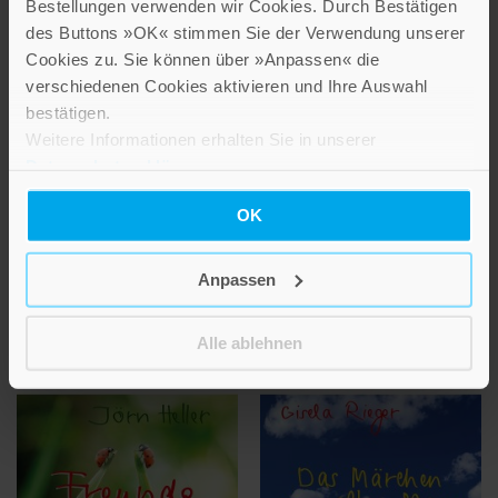
Bestellungen verwenden wir Cookies. Durch Bestätigen
des Buttons »OK« stimmen Sie der Verwendung unserer
Cookies zu. Sie können über »Anpassen« die
verschiedenen Cookies aktivieren und Ihre Auswahl
bestätigen.
Weitere Informationen erhalten Sie in unserer
NEUERSCHEINUNG
NEUERSCHEINUNG
Datenschutzerklärung
.
Mach es dir gemütlich
Freundinnen wie wir
OK
Kleine Pausen tun so gut
Ein Hoch auf uns
Bestell-Nr: 71260
Bestell-Nr: 71261
Anpassen
4,00 €
4,00 €
Alle ablehnen
IN DEN WARENKORB
IN DEN WARENKORB