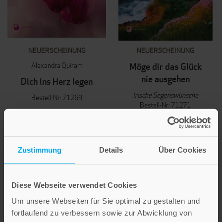
NEUERSCHEINUNG
NEUERSCHEINUNG
Alexandra Quiram
Möge dir das Glück
nie ausgehen
Dich ins Herz legen
Irische Segenswünsche
Bestell-Nr: 71269
Bestell-Nr: 71271
4,50 €
4,50 €
IN DEN WARENKORB
IN DEN WARENKORB
Zustimmung
Details
Über Cookies
Diese Webseite verwendet Cookies
Um unsere Webseiten für Sie optimal zu gestalten und
fortlaufend zu verbessern sowie zur Abwicklung von