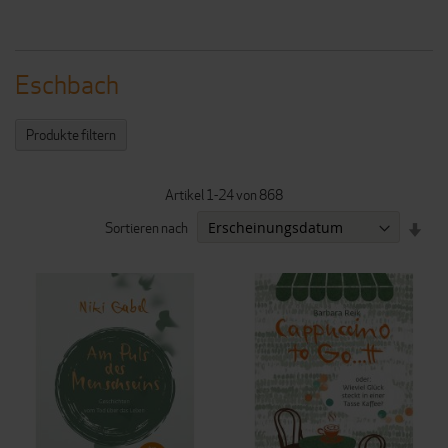
Eschbach
Produkte filtern
Artikel
1
-
24
von
868
IN
Sortieren nach
AUF
REI