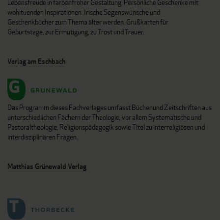
Lebensfreude in farbenfroher Gestaltung: Persönliche Geschenke mit
wohltuenden Inspirationen. Irische Segenswünsche und
Geschenkbücher zum Thema älter werden. Grußkarten für
Geburtstage, zur Ermutigung, zu Trost und Trauer.
Verlag am Eschbach
Das Programm dieses Fachverlages umfasst Bücher und Zeitschriften aus
unterschiedlichen Fächern der Theologie, vor allem Systematische und
Pastoraltheologie, Religionspädagogik sowie Titel zu interreligiösen und
interdisziplinären Fragen.
Matthias Grünewald Verlag