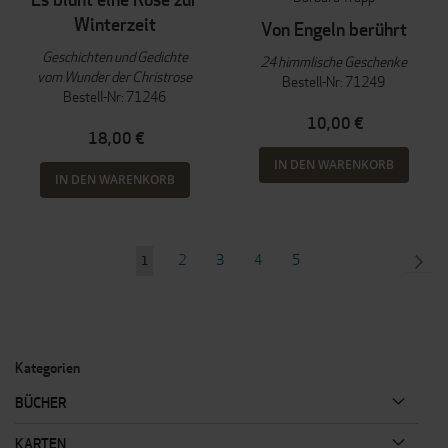
Winterzeit
Von Engeln berührt
Geschichten und Gedichte
24 himmlische Geschenke
vom Wunder der Christrose
Bestell-Nr: 71249
Bestell-Nr: 71246
10,00 €
18,00 €
IN DEN WARENKORB
IN DEN WARENKORB
Seite
Seite
Seite
Seite
Seite
SEI
WEI
2
3
4
5
Sie
1
lesen
gerade
Seite
Kategorien
BÜCHER
KARTEN