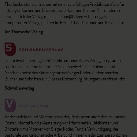
Thorbecke steht zum einen mit einem vielfältigen Produktportfolio für
Lifestyle, Kochen und Backen sowie Haus und Garten. Zum anderen
erweist sich der Verlag mit seiner langjährigen Erfahrung als
kompetenter Verlagspartner im Bereich Landeskunde und Geschichte.
Jan Thorbecke Verlag
Der Schwabenverlag steht für ein umfangreiches Verlagsprogramm
rund um das Thema Pastorale Praxis sowie Bücher, Kalender und
Geschenkhefte des Künstlerpfarrers Sieger Köder. Zudem werden
Bücher und Schriften zur Diözese Rottenburg-Stuttgart veröffentlicht.
Schwabenverlag
Andachtsbilder und Meditationsbilder, Postkarten und Schmuckkarten,
Poster, Mäntel für die Gestaltung von Pfarrbriefen, Bildblätter und
Bildtafeln mit Motiven von Sieger Köder. Für die Verkündigung, die
pastorale und katechetische Arbeit und immer wieder zum persönlichen