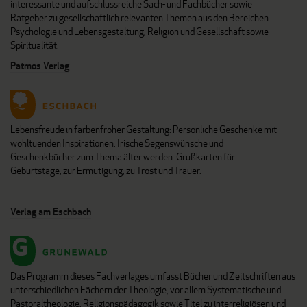
interessante und aufschlussreiche Sach- und Fachbücher sowie
Ratgeber zu gesellschaftlich relevanten Themen aus den Bereichen
Psychologie und Lebensgestaltung, Religion und Gesellschaft sowie
Spiritualität.
Patmos Verlag
Lebensfreude in farbenfroher Gestaltung: Persönliche Geschenke mit
wohltuenden Inspirationen. Irische Segenswünsche und
Geschenkbücher zum Thema älter werden. Grußkarten für
Geburtstage, zur Ermutigung, zu Trost und Trauer.
Verlag am Eschbach
Das Programm dieses Fachverlages umfasst Bücher und Zeitschriften aus
unterschiedlichen Fächern der Theologie, vor allem Systematische und
Pastoraltheologie, Religionspädagogik sowie Titel zu interreligiösen und