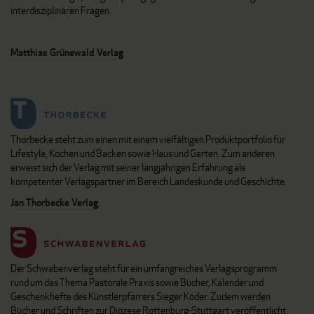
interdisziplinären Fragen.
Matthias Grünewald Verlag
Thorbecke steht zum einen mit einem vielfältigen Produktportfolio für
Lifestyle, Kochen und Backen sowie Haus und Garten. Zum anderen
erweist sich der Verlag mit seiner langjährigen Erfahrung als
kompetenter Verlagspartner im Bereich Landeskunde und Geschichte.
Jan Thorbecke Verlag
Der Schwabenverlag steht für ein umfangreiches Verlagsprogramm
rund um das Thema Pastorale Praxis sowie Bücher, Kalender und
Geschenkhefte des Künstlerpfarrers Sieger Köder. Zudem werden
Bücher und Schriften zur Diözese Rottenburg-Stuttgart veröffentlicht.