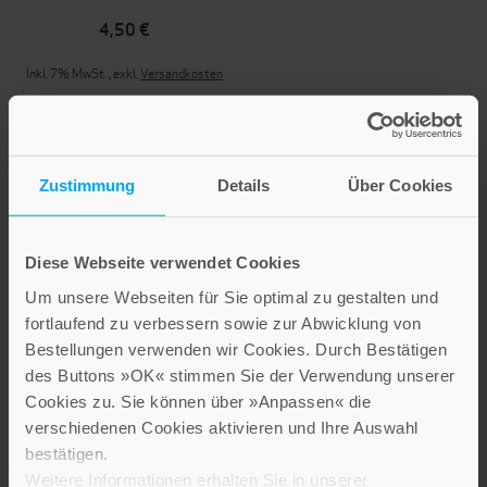
4,50 €
Inkl. 7% MwSt.
,
exkl.
Versandkosten
Zustimmung
Details
Über Cookies
Diese Webseite verwendet Cookies
Um unsere Webseiten für Sie optimal zu gestalten und
fortlaufend zu verbessern sowie zur Abwicklung von
Ich wünsch dir Trost in
Bestellungen verwenden wir Cookies. Durch Bestätigen
deiner Nacht
des Buttons »OK« stimmen Sie der Verwendung unserer
Cookies zu. Sie können über »Anpassen« die
4,50 €
verschiedenen Cookies aktivieren und Ihre Auswahl
bestätigen.
Inkl. 7% MwSt.
,
exkl.
Versandkosten
Weitere Informationen erhalten Sie in unserer