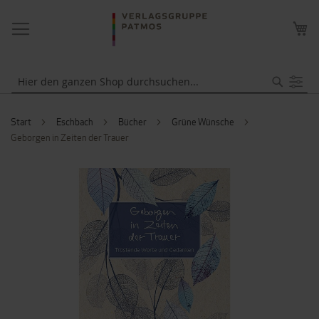
NAVIGATION
ME
UMSCHALTEN
WA
Suche
Start
Eschbach
Bücher
Grüne Wünsche
Geborgen in Zeiten der Trauer
ZUM
ENDE
DER
BILDERGALERIE
SPRINGEN