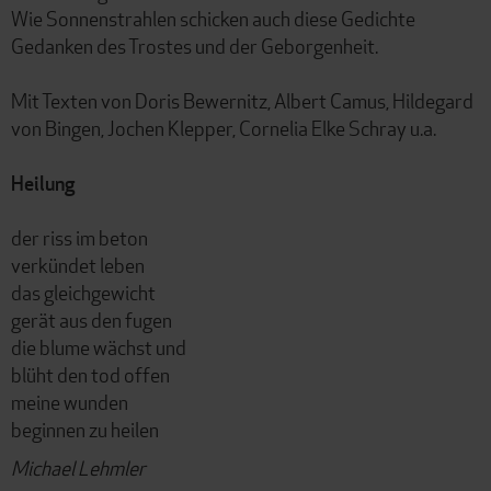
Wie Sonnenstrahlen schicken auch diese Gedichte
Gedanken des Trostes und der Geborgenheit.
Mit Texten von Doris Bewernitz, Albert Camus, Hildegard
von Bingen, Jochen Klepper, Cornelia Elke Schray u.a.
Heilung
der riss im beton
verkündet leben
das gleichgewicht
gerät aus den fugen
die blume wächst und
blüht den tod offen
meine wunden
beginnen zu heilen
Michael Lehmler