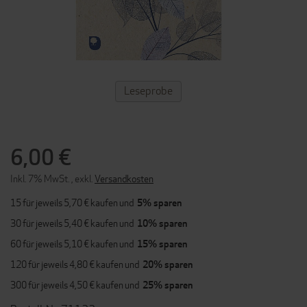
ZUM
Leseprobe
ANFANG
DER
BILDERGALERIE
SPRINGEN
6,00 €
Inkl. 7% MwSt.
,
exkl.
Versandkosten
15 für jeweils
5,70 €
kaufen und
5
% sparen
30 für jeweils
5,40 €
kaufen und
10
% sparen
60 für jeweils
5,10 €
kaufen und
15
% sparen
120 für jeweils
4,80 €
kaufen und
20
% sparen
300 für jeweils
4,50 €
kaufen und
25
% sparen