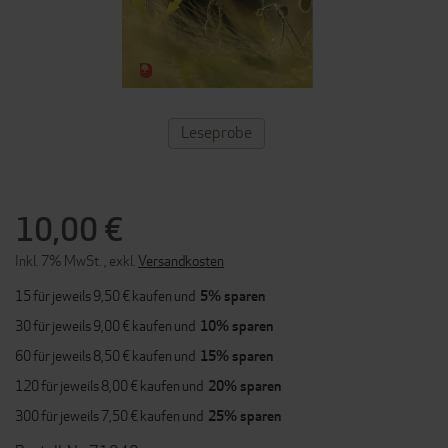
ZUM
Leseprobe
ANFANG
DER
BILDERGALERIE
SPRINGEN
10,00 €
Inkl. 7% MwSt.
,
exkl.
Versandkosten
15 für jeweils
9,50 €
kaufen und
5
% sparen
30 für jeweils
9,00 €
kaufen und
10
% sparen
60 für jeweils
8,50 €
kaufen und
15
% sparen
120 für jeweils
8,00 €
kaufen und
20
% sparen
300 für jeweils
7,50 €
kaufen und
25
% sparen