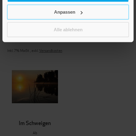
Anpassen
Ich wünsch dir Trost in
deiner Nacht
Alle ablehnen
4,50 €
Inkl. 7% MwSt.
,
exkl.
Versandkosten
Im Schweigen
Ab