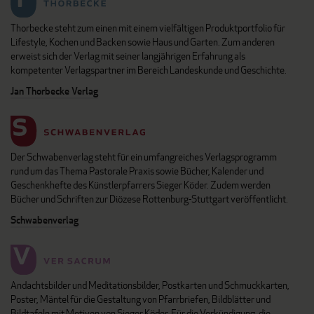
Thorbecke steht zum einen mit einem vielfältigen Produktportfolio für
Lifestyle, Kochen und Backen sowie Haus und Garten. Zum anderen
erweist sich der Verlag mit seiner langjährigen Erfahrung als
kompetenter Verlagspartner im Bereich Landeskunde und Geschichte.
Jan Thorbecke Verlag
Der Schwabenverlag steht für ein umfangreiches Verlagsprogramm
rund um das Thema Pastorale Praxis sowie Bücher, Kalender und
Geschenkhefte des Künstlerpfarrers Sieger Köder. Zudem werden
Bücher und Schriften zur Diözese Rottenburg-Stuttgart veröffentlicht.
Schwabenverlag
Andachtsbilder und Meditationsbilder, Postkarten und Schmuckkarten,
Poster, Mäntel für die Gestaltung von Pfarrbriefen, Bildblätter und
Bildtafeln mit Motiven von Sieger Köder. Für die Verkündigung, die