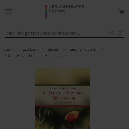
NAVIGATION
ME
UMSCHALTEN
WA
Suche
Start
Eschbach
Bücher
Geschenkbücher
Präsente
In deinem Herzen für immer
ZUM
ENDE
DER
BILDERGALERIE
SPRINGEN