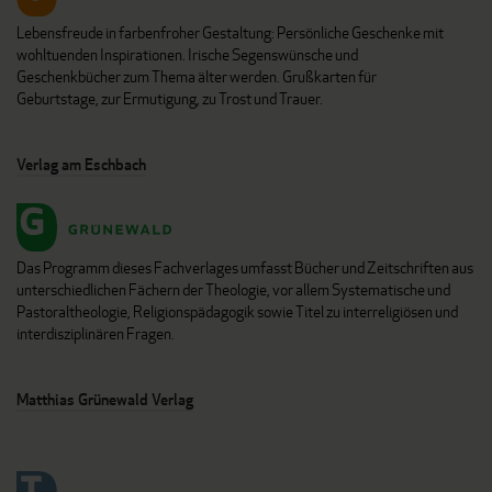
Lebensfreude in farbenfroher Gestaltung: Persönliche Geschenke mit
wohltuenden Inspirationen. Irische Segenswünsche und
Geschenkbücher zum Thema älter werden. Grußkarten für
Geburtstage, zur Ermutigung, zu Trost und Trauer.
Verlag am Eschbach
Das Programm dieses Fachverlages umfasst Bücher und Zeitschriften aus
unterschiedlichen Fächern der Theologie, vor allem Systematische und
Pastoraltheologie, Religionspädagogik sowie Titel zu interreligiösen und
interdisziplinären Fragen.
Matthias Grünewald Verlag