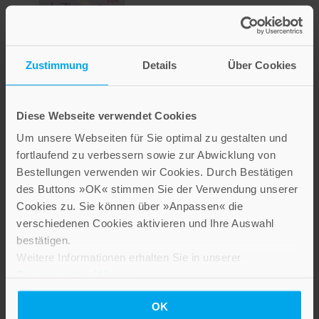
Zustimmung
Details
Über Cookies
Diese Webseite verwendet Cookies
In Tagen der Trauer
Um unsere Webseiten für Sie optimal zu gestalten und
fortlaufend zu verbessern sowie zur Abwicklung von
10,00 €
Bestellungen verwenden wir Cookies. Durch Bestätigen
Inkl. 7% MwSt.
,
exkl.
Versandkosten
des Buttons »OK« stimmen Sie der Verwendung unserer
Cookies zu. Sie können über »Anpassen« die
verschiedenen Cookies aktivieren und Ihre Auswahl
bestätigen.
Weitere Informationen erhalten Sie in unserer
Datenschutzerklärung
.
OK