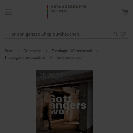
NAVIGATION
ME
UMSCHALTEN
WA
Suche
Start
Grünewald
Theologie - Wissenschaft
Theologie interdisziplinär
Gott, anderswo?
ZUM
ENDE
DER
BILDERGALERIE
SPRINGEN