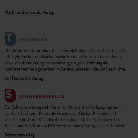
Matthias Grünewald Verlag
Thorbecke steht zum einen mit einem vielfältigen Produktportfolio für
Lifestyle, Kochen und Backen sowie Haus und Garten. Zum anderen
erweist sich der Verlag mit seiner langjährigen Erfahrung als
kompetenter Verlagspartner im Bereich Landeskunde und Geschichte.
Jan Thorbecke Verlag
Der Schwabenverlag steht für ein umfangreiches Verlagsprogramm
rund um das Thema Pastorale Praxis sowie Bücher, Kalender und
Geschenkhefte des Künstlerpfarrers Sieger Köder. Zudem werden
Bücher und Schriften zur Diözese Rottenburg-Stuttgart veröffentlicht.
Schwabenverlag