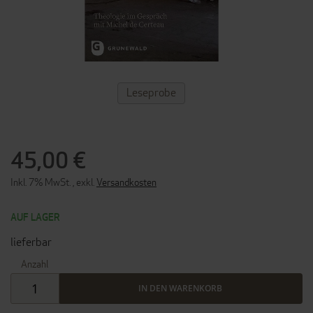
ZUM
Leseprobe
ANFANG
DER
BILDERGALERIE
SPRINGEN
45,00 €
Inkl. 7% MwSt.
,
exkl.
Versandkosten
AUF LAGER
lieferbar
Anzahl
IN DEN WARENKORB