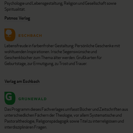
Psychologie und Lebensgestaltung, Religion und Gesellschaft sowie
Spiritualität.
Patmos Verlag
Lebensfreude in farbenfroher Gestaltung: Persönliche Geschenke mit
wohltuenden Inspirationen. Irische Segenswünsche und
Geschenkbücher zum Thema älter werden. Grußkarten für
Geburtstage, zur Ermutigung, zu Trost und Trauer.
Verlag am Eschbach
Das Programm dieses Fachverlages umfasst Bücher und Zeitschriften aus
unterschiedlichen Fächern der Theologie, vor allem Systematische und
Pastoraltheologie, Religionspädagogik sowie Titel zu interreligiösen und
interdisziplinären Fragen.