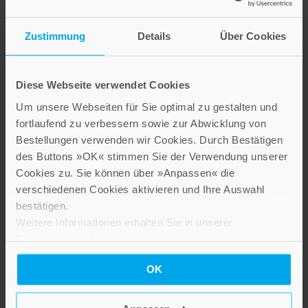
Zustimmung
Details
Über Cookies
Diese Webseite verwendet Cookies
Um unsere Webseiten für Sie optimal zu gestalten und
Gelbgrün
fortlaufend zu verbessern sowie zur Abwicklung von
Bestellungen verwenden wir Cookies. Durch Bestätigen
2,60 €
des Buttons »OK« stimmen Sie der Verwendung unserer
Inkl. 19% MwSt.
,
exkl.
Versandkosten
Cookies zu. Sie können über »Anpassen« die
verschiedenen Cookies aktivieren und Ihre Auswahl
bestätigen.
Weitere Informationen erhalten Sie in unserer
Datenschutzerklärung
.
OK