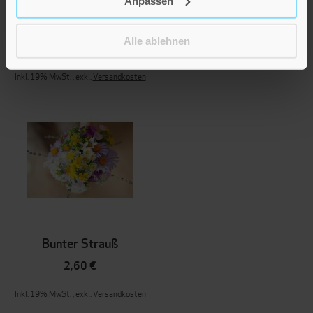
Anpassen
Seifenblase
Alle ablehnen
2,60 €
Inkl. 19% MwSt.
,
exkl.
Versandkosten
Bunter Strauß
2,60 €
Inkl. 19% MwSt.
,
exkl.
Versandkosten