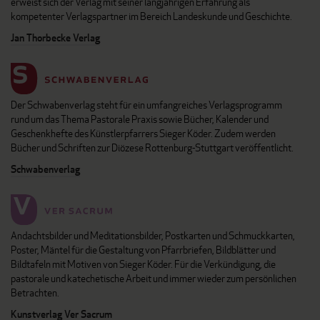
erweist sich der Verlag mit seiner langjährigen Erfahrung als
kompetenter Verlagspartner im Bereich Landeskunde und Geschichte.
Jan Thorbecke Verlag
Der Schwabenverlag steht für ein umfangreiches Verlagsprogramm
rund um das Thema Pastorale Praxis sowie Bücher, Kalender und
Geschenkhefte des Künstlerpfarrers Sieger Köder. Zudem werden
Bücher und Schriften zur Diözese Rottenburg-Stuttgart veröffentlicht.
Schwabenverlag
Andachtsbilder und Meditationsbilder, Postkarten und Schmuckkarten,
Poster, Mäntel für die Gestaltung von Pfarrbriefen, Bildblätter und
Bildtafeln mit Motiven von Sieger Köder. Für die Verkündigung, die
pastorale und katechetische Arbeit und immer wieder zum persönlichen
Betrachten.
Kunstverlag Ver Sacrum