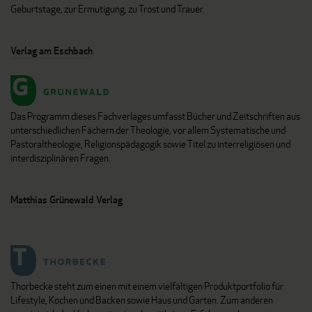
Geburtstage, zur Ermutigung, zu Trost und Trauer.
Verlag am Eschbach
Das Programm dieses Fachverlages umfasst Bücher und Zeitschriften aus
unterschiedlichen Fächern der Theologie, vor allem Systematische und
Pastoraltheologie, Religionspädagogik sowie Titel zu interreligiösen und
interdisziplinären Fragen.
Matthias Grünewald Verlag
Thorbecke steht zum einen mit einem vielfältigen Produktportfolio für
Lifestyle, Kochen und Backen sowie Haus und Garten. Zum anderen