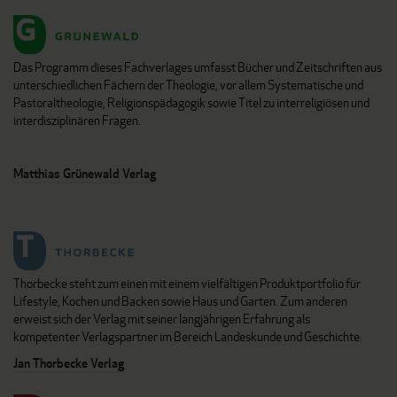
Das Programm dieses Fachverlages umfasst Bücher und Zeitschriften aus
unterschiedlichen Fächern der Theologie, vor allem Systematische und
Pastoraltheologie, Religionspädagogik sowie Titel zu interreligiösen und
interdisziplinären Fragen.
Matthias Grünewald Verlag
Thorbecke steht zum einen mit einem vielfältigen Produktportfolio für
Lifestyle, Kochen und Backen sowie Haus und Garten. Zum anderen
erweist sich der Verlag mit seiner langjährigen Erfahrung als
kompetenter Verlagspartner im Bereich Landeskunde und Geschichte.
Jan Thorbecke Verlag