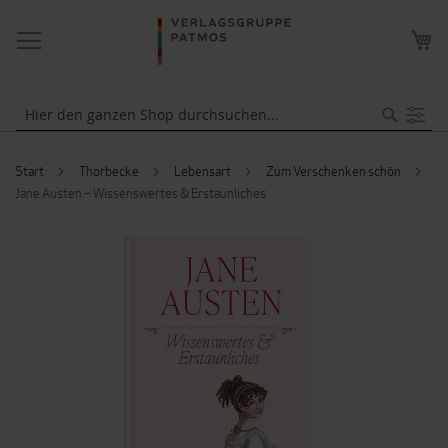
NAVIGATION
ME
UMSCHALTEN
WA
Suche
Start
Thorbecke
Lebensart
Zum Verschenken schön
Jane Austen – Wissenswertes & Erstaunliches
ZUM
ENDE
DER
BILDERGALERIE
SPRINGEN