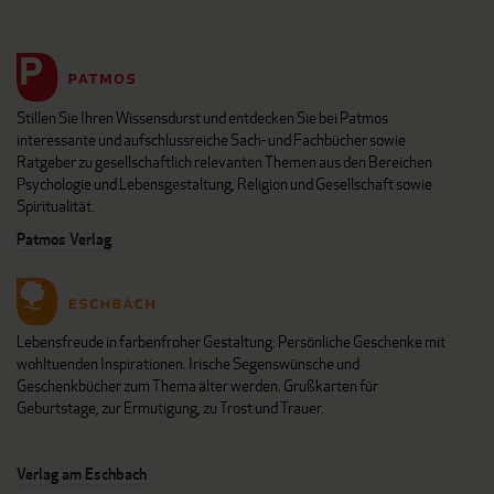
Stillen Sie Ihren Wissensdurst und entdecken Sie bei Patmos
interessante und aufschlussreiche Sach- und Fachbücher sowie
Ratgeber zu gesellschaftlich relevanten Themen aus den Bereichen
Psychologie und Lebensgestaltung, Religion und Gesellschaft sowie
Spiritualität.
Patmos Verlag
Lebensfreude in farbenfroher Gestaltung: Persönliche Geschenke mit
wohltuenden Inspirationen. Irische Segenswünsche und
Geschenkbücher zum Thema älter werden. Grußkarten für
Geburtstage, zur Ermutigung, zu Trost und Trauer.
Verlag am Eschbach