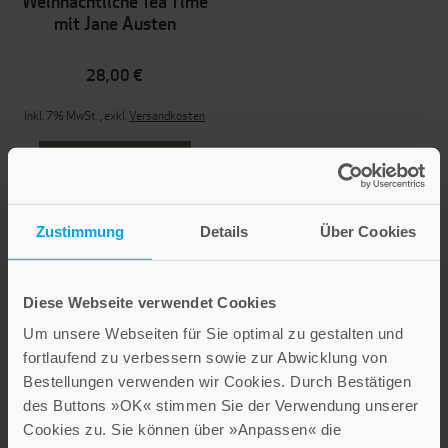
Weihnachtliche Tea Time
mit Jane Austen
28,00 €
Inkl. 7% MwSt.
,
exkl.
Versandkosten
Zustimmung
Details
Über Cookies
Diese Webseite verwendet Cookies
Um unsere Webseiten für Sie optimal zu gestalten und
Dinner mit Jane Austen
fortlaufend zu verbessern sowie zur Abwicklung von
Bestellungen verwenden wir Cookies. Durch Bestätigen
28,00 €
des Buttons »OK« stimmen Sie der Verwendung unserer
Cookies zu. Sie können über »Anpassen« die
Inkl. 7% MwSt.
,
exkl.
Versandkosten