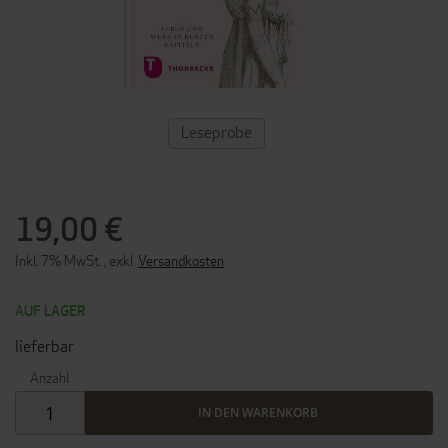
ZUM
Leseprobe
ANFANG
DER
BILDERGALERIE
SPRINGEN
19,00 €
Inkl. 7% MwSt.
,
exkl.
Versandkosten
AUF LAGER
lieferbar
Anzahl
IN DEN WARENKORB