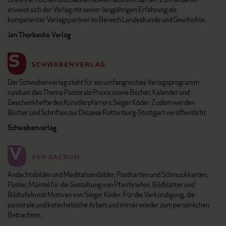
erweist sich der Verlag mit seiner langjährigen Erfahrung als
kompetenter Verlagspartner im Bereich Landeskunde und Geschichte.
Jan Thorbecke Verlag
Der Schwabenverlag steht für ein umfangreiches Verlagsprogramm
rund um das Thema Pastorale Praxis sowie Bücher, Kalender und
Geschenkhefte des Künstlerpfarrers Sieger Köder. Zudem werden
Bücher und Schriften zur Diözese Rottenburg-Stuttgart veröffentlicht.
Schwabenverlag
Andachtsbilder und Meditationsbilder, Postkarten und Schmuckkarten,
Poster, Mäntel für die Gestaltung von Pfarrbriefen, Bildblätter und
Bildtafeln mit Motiven von Sieger Köder. Für die Verkündigung, die
pastorale und katechetische Arbeit und immer wieder zum persönlichen
Betrachten.