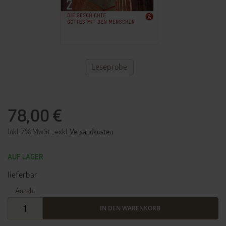
ZUM
Leseprobe
ANFANG
DER
BILDERGALERIE
SPRINGEN
78,00 €
Inkl. 7% MwSt.
,
exkl.
Versandkosten
AUF LAGER
lieferbar
Anzahl
IN DEN WARENKORB