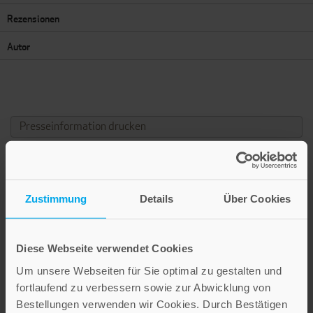
Rezensionen
Autor
Presseinformation drucken
Zusätzliche Informationen und Medien
Zustimmung
Details
Über Cookies
GESAMTAUSGABE
In der »
Gesamtausgabe – Katholische Dogmatik
«
für nur € 68,– statt € 78,–
Diese Webseite verwendet Cookies
Um unsere Webseiten für Sie optimal zu gestalten und
Band I erschien 2008 unter der ISBN 978-3-7867-
fortlaufend zu verbessern sowie zur Abwicklung von
2627-2
Bestellungen verwenden wir Cookies. Durch Bestätigen