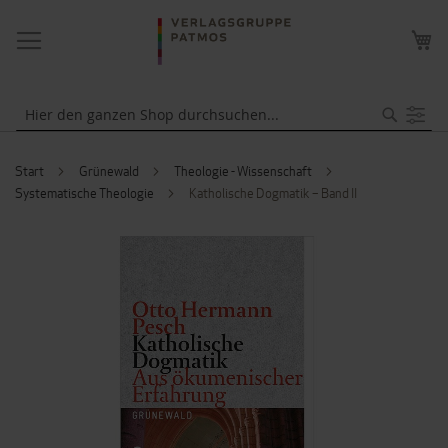
NAVIGATION
ME
UMSCHALTEN
WA
Suche
Start
Grünewald
Theologie - Wissenschaft
Systematische Theologie
Katholische Dogmatik – Band II
ZUM
ENDE
DER
BILDERGALERIE
SPRINGEN