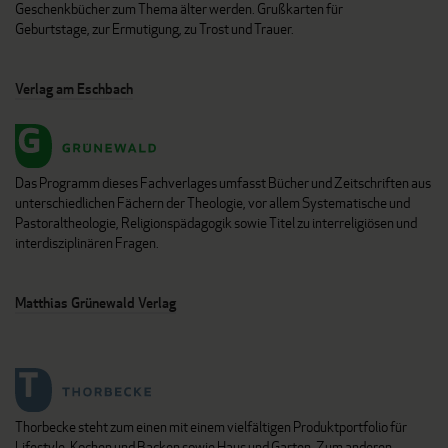
Geschenkbücher zum Thema älter werden. Grußkarten für
Geburtstage, zur Ermutigung, zu Trost und Trauer.
Verlag am Eschbach
Das Programm dieses Fachverlages umfasst Bücher und Zeitschriften aus
unterschiedlichen Fächern der Theologie, vor allem Systematische und
Pastoraltheologie, Religionspädagogik sowie Titel zu interreligiösen und
interdisziplinären Fragen.
Matthias Grünewald Verlag
Thorbecke steht zum einen mit einem vielfältigen Produktportfolio für
Lifestyle, Kochen und Backen sowie Haus und Garten. Zum anderen