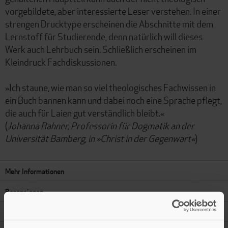
vorgebildete, aber interessierte Leser verstehen. In einer
strengen Drucktype erscheinen die Abschnitte mit dem
Lernstoff für Studierende, denn natürlich will dieses
Werk auch Lehrbuch sein. Schließlich erscheinen im
Kleindruck Fachdiskussionen.
»Ich staune, wie man so viel theologisches Fachwissen in
ein Buch bannen kann und dabei noch eine Sprache pflegt,
die auch für Laien gut verständlich bleibt.«
(
Johanna Rahner, Professorin für Dogmatik an der
Universität Bamberg, in »Christ in der Gegenwart«
)
Mehr Informationen
Rezensionen
Autor