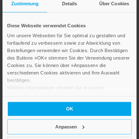
Zustimmung
Details
Über Cookies
Presseinformation drucken
Diese Webseite verwendet Cookies
Um unsere Webseiten für Sie optimal zu gestalten und
fortlaufend zu verbessern sowie zur Abwicklung von
Zusätzliche Informationen und Medien
Bestellungen verwenden wir Cookies. Durch Bestätigen
des Buttons »OK« stimmen Sie der Verwendung unserer
GESAMTAUSGABE
Cookies zu. Sie können über »Anpassen« die
verschiedenen Cookies aktivieren und Ihre Auswahl
In der »
Gesamtausgabe – Katholische Dogmatik
«
für nur € 86,– statt € 98,–
bestätigen.
Weitere Informationen erhalten Sie in unserer
Band II erschien 2010 unter der ISBN 978-3-7867-
Datenschutzerklärung
.
2638-8
OK
Anpassen