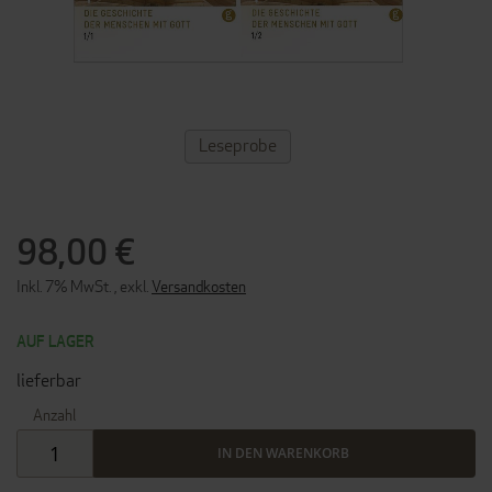
ZUM
Leseprobe
ANFANG
DER
BILDERGALERIE
SPRINGEN
98,00 €
Inkl. 7% MwSt.
,
exkl.
Versandkosten
AUF LAGER
lieferbar
Anzahl
IN DEN WARENKORB