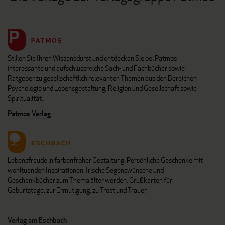
Stillen Sie Ihren Wissensdurst und entdecken Sie bei Patmos
interessante und aufschlussreiche Sach- und Fachbücher sowie
Ratgeber zu gesellschaftlich relevanten Themen aus den Bereichen
Psychologie und Lebensgestaltung, Religion und Gesellschaft sowie
Spiritualität.
Patmos Verlag
Lebensfreude in farbenfroher Gestaltung: Persönliche Geschenke mit
wohltuenden Inspirationen. Irische Segenswünsche und
Geschenkbücher zum Thema älter werden. Grußkarten für
Geburtstage, zur Ermutigung, zu Trost und Trauer.
Verlag am Eschbach