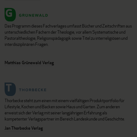
Das Programm dieses Fachverlages umfasst Bücher und Zeitschriften aus
unterschiedlichen Fächern der Theologie, vor allem Systematische und
Pastoraltheologie, Religionspädagogik sowie Titel zu interreligiösen und
interdisziplinären Fragen.
Matthias Grünewald Verlag
Thorbecke steht zum einen mit einem vielfältigen Produktportfolio für
Lifestyle, Kochen und Backen sowie Haus und Garten. Zum anderen
erweist sich der Verlag mit seiner langjährigen Erfahrung als
kompetenter Verlagspartner im Bereich Landeskunde und Geschichte.
Jan Thorbecke Verlag