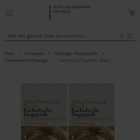
NAVIGATION
ME
UMSCHALTEN
WA
Suche
Start
Grünewald
Theologie - Wissenschaft
Systematische Theologie
Katholische Dogmatik – Band I
ZUM
ENDE
DER
BILDERGALERIE
SPRINGEN