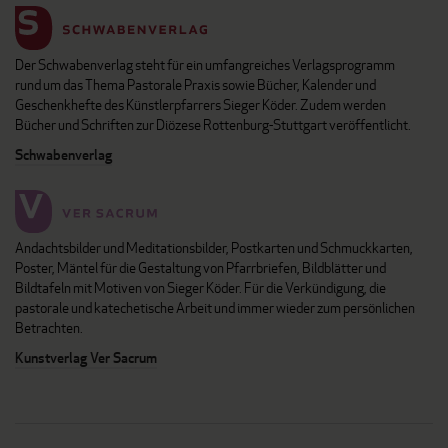
Der Schwabenverlag steht für ein umfangreiches Verlagsprogramm
rund um das Thema Pastorale Praxis sowie Bücher, Kalender und
Geschenkhefte des Künstlerpfarrers Sieger Köder. Zudem werden
Bücher und Schriften zur Diözese Rottenburg-Stuttgart veröffentlicht.
Schwabenverlag
Andachtsbilder und Meditationsbilder, Postkarten und Schmuckkarten,
Poster, Mäntel für die Gestaltung von Pfarrbriefen, Bildblätter und
Bildtafeln mit Motiven von Sieger Köder. Für die Verkündigung, die
pastorale und katechetische Arbeit und immer wieder zum persönlichen
Betrachten.
Kunstverlag Ver Sacrum