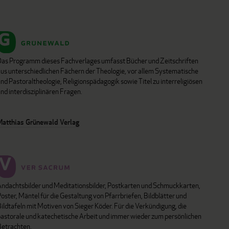
Das Programm dieses Fachverlages umfasst Bücher und Zeitschriften
aus unterschiedlichen Fächern der Theologie, vor allem Systematische
nd Pastoraltheologie, Religionspädagogik sowie Titel zu interreligiösen
nd interdisziplinären Fragen.
Matthias Grünewald Verlag
Andachtsbilder und Meditationsbilder, Postkarten und Schmuckkarten,
oster, Mäntel für die Gestaltung von Pfarrbriefen, Bildblätter und
ildtafeln mit Motiven von Sieger Köder. Für die Verkündigung, die
pastorale und katechetische Arbeit und immer wieder zum persönlichen
Betrachten.