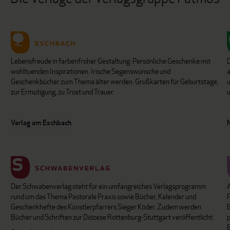
Lebensfreude in farbenfroher Gestaltung: Persönliche Geschenke mit
wohltuenden Inspirationen. Irische Segenswünsche und
Geschenkbücher zum Thema älter werden. Grußkarten für Geburtstage,
u
zur Ermutigung, zu Trost und Trauer.
u
Verlag am Eschbach
Der Schwabenverlag steht für ein umfangreiches Verlagsprogramm
P
rund um das Thema Pastorale Praxis sowie Bücher, Kalender und
B
Geschenkhefte des Künstlerpfarrers Sieger Köder. Zudem werden
Bücher und Schriften zur Diözese Rottenburg-Stuttgart veröffentlicht.