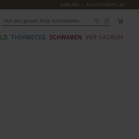
ANMELDEN
EIN KONTO ERSTELLEN
MEIN WA
Suche
LD
THORBECKE
SCHWABEN
VER SACRUM