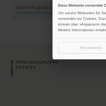
Diese Webseite verwendet 
Dieses Motiv gibt es auch als:
Andachtsbild mit Text
&
Andachtsbild ohne Text
Um unsere Webseiten für Sie 
verwenden wir Cookies. Dur
können über »Anpassen« die 
Weitere Informationen erhalt
Alle ablehnen