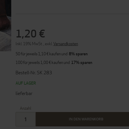
1,20 €
Inkl. 19% MwSt.
,
exkl.
Versandkosten
50 für jeweils
1,10 €
kaufen und
8
% sparen
100 für jeweils
1,00 €
kaufen und
17
% sparen
Bestell-Nr. SK 283
AUF LAGER
lieferbar
Anzahl
IN DEN WARENKORB