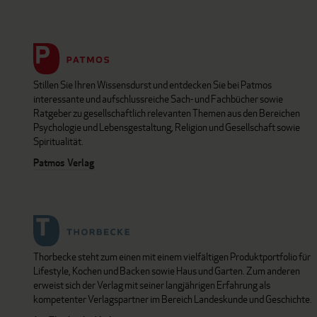
Stillen Sie Ihren Wissensdurst und entdecken Sie bei Patmos
interessante und aufschlussreiche Sach- und Fachbücher sowie
Ratgeber zu gesellschaftlich relevanten Themen aus den Bereichen
Psychologie und Lebensgestaltung, Religion und Gesellschaft sowie
Spiritualität.
Patmos Verlag
Thorbecke steht zum einen mit einem vielfältigen Produktportfolio für
Lifestyle, Kochen und Backen sowie Haus und Garten. Zum anderen
erweist sich der Verlag mit seiner langjährigen Erfahrung als
kompetenter Verlagspartner im Bereich Landeskunde und Geschichte.