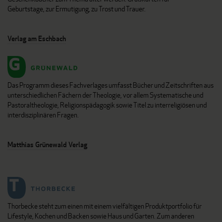
Geburtstage, zur Ermutigung, zu Trost und Trauer.
Verlag am Eschbach
Das Programm dieses Fachverlages umfasst Bücher und Zeitschriften aus
unterschiedlichen Fächern der Theologie, vor allem Systematische und
Pastoraltheologie, Religionspädagogik sowie Titel zu interreligiösen und
interdisziplinären Fragen.
Matthias Grünewald Verlag
Thorbecke steht zum einen mit einem vielfältigen Produktportfolio für
Lifestyle, Kochen und Backen sowie Haus und Garten. Zum anderen