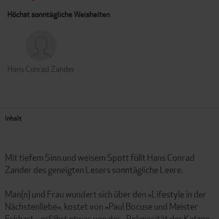
Höchst sonntägliche Weisheiten
Hans Conrad Zander
Inhalt
Mit tiefem Sinn und weisem Spott füllt Hans Conrad
Zander des geneigten Lesers sonntägliche Leere.
Man(n) und Frau wundert sich über den »Lifestyle in der
Nächstenliebe«, kostet von »Paul Bocuse und Meister
Eckhart«, erfährt etwas von der »Religiosität der Katzen«