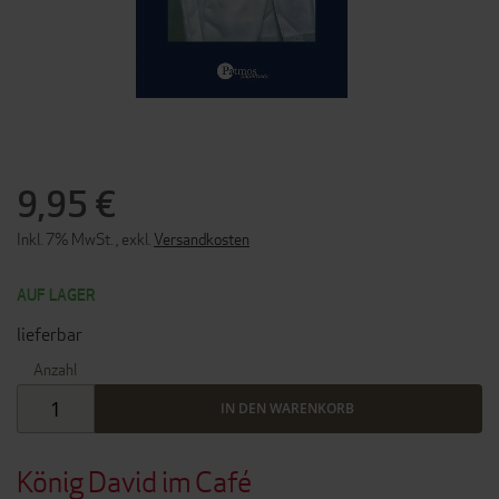
ZUM
ANFANG
DER
9,95 €
BILDERGALERIE
SPRINGEN
Inkl. 7% MwSt.
,
exkl.
Versandkosten
AUF LAGER
lieferbar
Anzahl
IN DEN WARENKORB
König David im Café