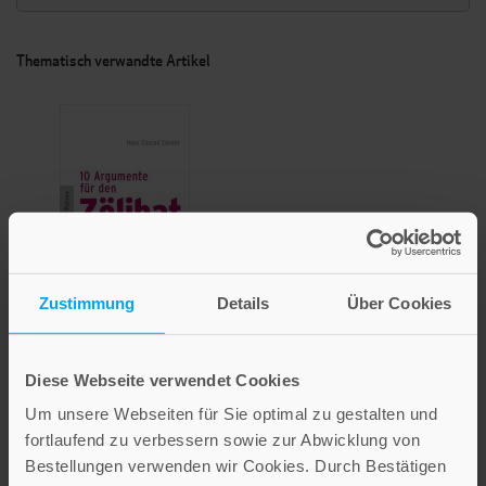
Thematisch verwandte Artikel
Zustimmung
Details
Über Cookies
Zehn Argumente für den
Zölibat
Diese Webseite verwendet Cookies
Um unsere Webseiten für Sie optimal zu gestalten und
7,95 €
fortlaufend zu verbessern sowie zur Abwicklung von
Inkl. 7% MwSt.
,
exkl.
Versandkosten
Bestellungen verwenden wir Cookies. Durch Bestätigen