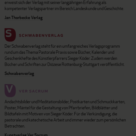
erweist sich der Verlag mit seiner langjährigen Erfahrung als
kompetenter Verlagspartner im Bereich Landeskunde und Geschichte.
Jan Thorbecke Verlag
Der Schwabenverlag steht für ein umfangreiches Verlagsprogramm
rund um das Thema Pastorale Praxis sowie Bücher, Kalender und
Geschenkhefte des Künstlerpfarrers Sieger Köder. Zudem werden
Bücher und Schriften zur Diözese Rottenburg-Stuttgart veröffentlicht.
Schwabenverlag
Andachtsbilder und Meditationsbilder, Postkarten und Schmuckkarten,
Poster, Mäntel für die Gestaltung von Pfarrbriefen, Bildblätter und
Bildtafeln mit Motiven von Sieger Köder. Für die Verkündigung, die
pastorale und katechetische Arbeit und immer wieder zum persönlichen
Betrachten.
Kunstverlag Ver Sacrum