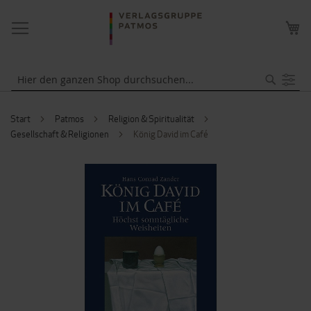
NAVIGATION
ME
UMSCHALTEN
WA
Suche
Start
Patmos
Religion & Spiritualität
Gesellschaft & Religionen
König David im Café
ZUM
ENDE
DER
BILDERGALERIE
SPRINGEN