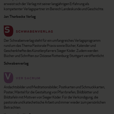
erweist sich der Verlag mit seiner langjährigen Erfahrung als
kompetenter Verlagspartner im Bereich Landeskunde und Geschichte.
Jan Thorbecke Verlag
Der Schwabenverlag steht für ein umfangreiches Verlagsprogramm
rund um das Thema Pastorale Praxis sowie Bücher, Kalender und
Geschenkhefte des Künstlerpfarrers Sieger Köder. Zudem werden
Bücher und Schriften zur Diözese Rottenburg-Stuttgart veröffentlicht.
Schwabenverlag
Andachtsbilder und Meditationsbilder, Postkarten und Schmuckkarten,
Poster, Mäntel für die Gestaltung von Pfarrbriefen, Bildblätter und
Bildtafeln mit Motiven von Sieger Köder. Für die Verkündigung, die
pastorale und katechetische Arbeit und immer wieder zum persönlichen
Betrachten.