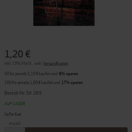
ZUM
ANFANG
DER
1,20 €
BILDERGALERIE
SPRINGEN
Inkl. 19% MwSt.
,
exkl.
Versandkosten
50 für jeweils
1,10 €
kaufen und
8
% sparen
100 für jeweils
1,00 €
kaufen und
17
% sparen
Bestell-Nr. SK 269
AUF LAGER
lieferbar
Anzahl