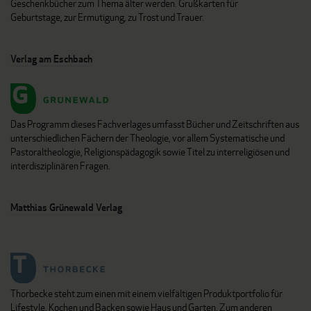
Geschenkbücher zum Thema älter werden. Grußkarten für
Geburtstage, zur Ermutigung, zu Trost und Trauer.
Verlag am Eschbach
Das Programm dieses Fachverlages umfasst Bücher und Zeitschriften aus
unterschiedlichen Fächern der Theologie, vor allem Systematische und
Pastoraltheologie, Religionspädagogik sowie Titel zu interreligiösen und
interdisziplinären Fragen.
Matthias Grünewald Verlag
Thorbecke steht zum einen mit einem vielfältigen Produktportfolio für
Lifestyle, Kochen und Backen sowie Haus und Garten. Zum anderen