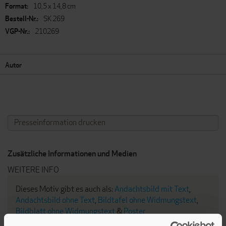
Informationen
10,5 x 14,8 cm
SK 269
210269
Autor
Presseinformation drucken
Zusätzliche Informationen und Medien
WEITERE INFO
Dieses Motiv gibt es auch als:
Andachtsbild mit Text
,
Andachtsbild ohne Text
,
Bildtafel ohne Widmungstext
,
Bildblatt ohne Widmungstext
&
Poster