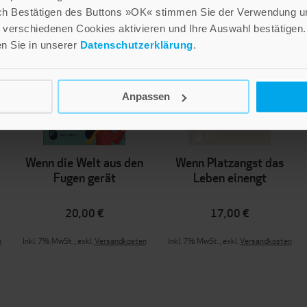
ch Bestätigen des Buttons »OK« stimmen Sie der Verwendung un
verschiedenen Cookies aktivieren und Ihre Auswahl bestätigen.
en Sie in unserer
Datenschutzerklärung
.
Anpassen
Wenn die Welt aus den
Wenn Platzangst das
Fugen gerät
Leben einengt
20,00 €
17,00 €
n
Inkl. 7% MwSt.
,
exkl.
Versandkosten
Inkl. 7% MwSt.
,
exkl.
Versandkosten