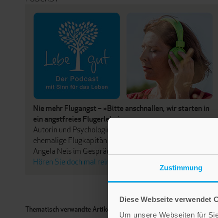
Nie mehr Flugangst – »Bitte anschnallen, wir starten in
ein angstfreies Flugerlebnis.«
Autorin und Psychologin Karin Bonner und der
ehemalige Flugkapitän Fritz Klaiber mit Moderatorin
Angela Neis im Gespräch
Hören Sie doch mal rein!
Zustimmung
Diese Webseite verwendet 
Thematisch verwandte Artikel
Um unsere Webseiten für Sie 