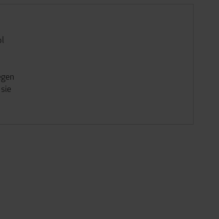
ol
egen
 sie