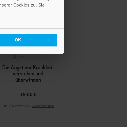
serer Cookies zu. Sie
OK
Die Angst vor Krankheit
verstehen und
überwinden
19,00 €
Inkl. 7% MwSt.
,
exkl.
Versandkosten