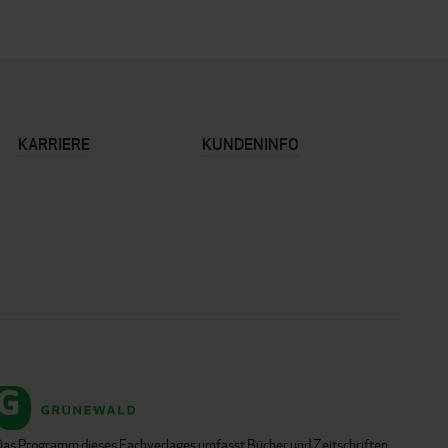
KARRIERE
KUNDENINFO
Das Programm dieses Fachverlages umfasst Bücher und Zeitschriften