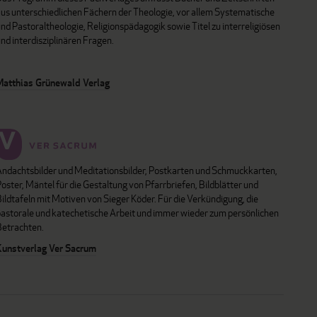
aus unterschiedlichen Fächern der Theologie, vor allem Systematische
nd Pastoraltheologie, Religionspädagogik sowie Titel zu interreligiösen
nd interdisziplinären Fragen.
Matthias Grünewald Verlag
Andachtsbilder und Meditationsbilder, Postkarten und Schmuckkarten,
oster, Mäntel für die Gestaltung von Pfarrbriefen, Bildblätter und
ildtafeln mit Motiven von Sieger Köder. Für die Verkündigung, die
pastorale und katechetische Arbeit und immer wieder zum persönlichen
Betrachten.
Kunstverlag Ver Sacrum