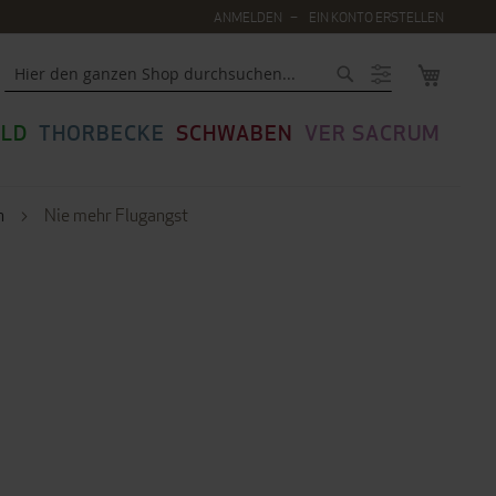
ANMELDEN
EIN KONTO ERSTELLEN
MEIN WA
Suche
LD
THORBECKE
SCHWABEN
VER SACRUM
n
Nie mehr Flugangst