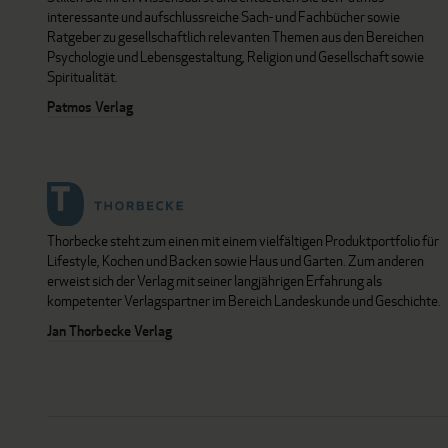
interessante und aufschlussreiche Sach- und Fachbücher sowie
Ratgeber zu gesellschaftlich relevanten Themen aus den Bereichen
Psychologie und Lebensgestaltung, Religion und Gesellschaft sowie
Spiritualität.
Patmos Verlag
Thorbecke steht zum einen mit einem vielfältigen Produktportfolio für
Lifestyle, Kochen und Backen sowie Haus und Garten. Zum anderen
erweist sich der Verlag mit seiner langjährigen Erfahrung als
kompetenter Verlagspartner im Bereich Landeskunde und Geschichte.
Jan Thorbecke Verlag