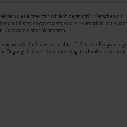
d sich die Flugzeugtür schließt, beginnt für Menschen mit
er das Fliegen, so gut es geht, oder sie versuchen, mit Alkoh
. Doch damit ist es nicht getan.
 in Seminaren der Lufthansa erprobtes 6-Schritte-Programm g
sie Flugängstlichen, sich mit ihrer Angst zu konfrontieren und