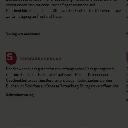
wohltuenden Inspirationen. Irische Segenswünsche und
Geschenkbücher zum Thema älter werden. Grußkarten für Geburtstage,
u
zur Ermutigung, zu Trost und Trauer.
u
Verlag am Eschbach
Der Schwabenverlag steht für ein umfangreiches Verlagsprogramm
P
rund um das Thema Pastorale Praxis sowie Bücher, Kalender und
B
Geschenkhefte des Künstlerpfarrers Sieger Köder. Zudem werden
Bücher und Schriften zur Diözese Rottenburg-Stuttgart veröffentlicht.
Schwabenverlag