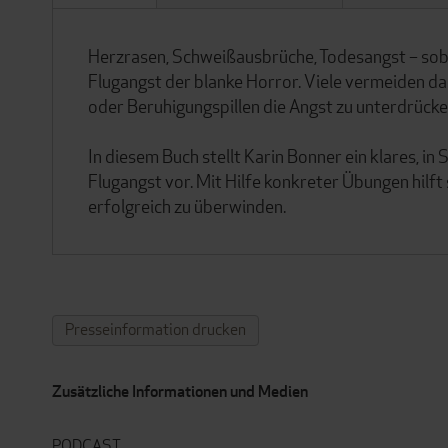
Herzrasen, Schweißausbrüche, Todesangst – sobal
Flugangst der blanke Horror. Viele vermeiden dah
oder Beruhigungspillen die Angst zu unterdrücken
In diesem Buch stellt Karin Bonner ein klares,
Flugangst vor. Mit Hilfe konkreter Übungen hilft 
erfolgreich zu überwinden.
Presseinformation drucken
Zusätzliche Informationen und Medien
PODCAST