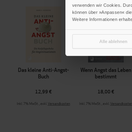
verwenden wir Cookies. Dur
können über »Anpassen« die 
Weitere Informationen erhalt
Alle ablehnen
Das kleine Anti-Angst-
Wenn Angst das Leben
Buch
bestimmt
12,99 €
18,00 €
Inkl. 7% MwSt.
,
exkl.
Versandkosten
Inkl. 7% MwSt.
,
exkl.
Versandkoste