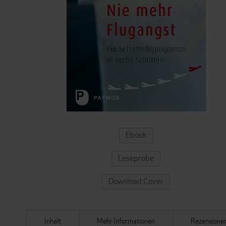
ZUM
Ebook
ANFANG
DER
Leseprobe
BILDERGALERIE
SPRINGEN
Download Cover
Inhalt
Mehr Informationen
Rezensione