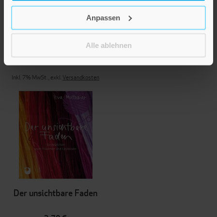
Träume
Anpassen
5,00 €
Alle ablehnen
Ursprungspreis
10,00 €
Inkl. 7% MwSt.
,
exkl.
Versandkosten
Der unsichtbare Faden