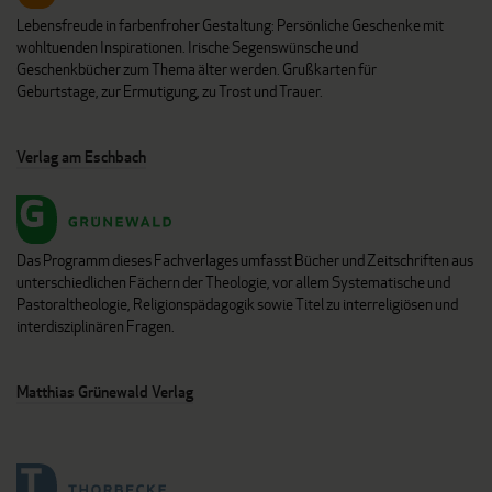
Lebensfreude in farbenfroher Gestaltung: Persönliche Geschenke mit
wohltuenden Inspirationen. Irische Segenswünsche und
Geschenkbücher zum Thema älter werden. Grußkarten für
Geburtstage, zur Ermutigung, zu Trost und Trauer.
Verlag am Eschbach
Das Programm dieses Fachverlages umfasst Bücher und Zeitschriften aus
unterschiedlichen Fächern der Theologie, vor allem Systematische und
Pastoraltheologie, Religionspädagogik sowie Titel zu interreligiösen und
interdisziplinären Fragen.
Matthias Grünewald Verlag