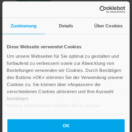
Das Geheimnis der
Zustimmung
Details
Über Cookies
Langsamkeit
Diese Webseite verwendet Cookies
18,00 €
Um unsere Webseiten für Sie optimal zu gestalten und
Inkl. 7% MwSt.
,
exkl.
Versandkosten
fortlaufend zu verbessern sowie zur Abwicklung von
Bestellungen verwenden wir Cookies. Durch Bestätigen
des Buttons »OK« stimmen Sie der Verwendung unserer
Cookies zu. Sie können über »Anpassen« die
verschiedenen Cookies aktivieren und Ihre Auswahl
bestätigen.
Weitere Informationen erhalten Sie in unserer
Datenschutzerklärung
.
OK
Mein liebes Buch der