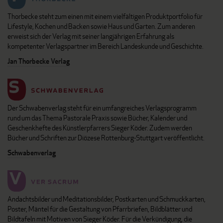
Thorbecke steht zum einen mit einem vielfältigen Produktportfolio für
Lifestyle, Kochen und Backen sowie Haus und Garten. Zum anderen
erweist sich der Verlag mit seiner langjährigen Erfahrung als
kompetenter Verlagspartner im Bereich Landeskunde und Geschichte.
Jan Thorbecke Verlag
Der Schwabenverlag steht für ein umfangreiches Verlagsprogramm
rund um das Thema Pastorale Praxis sowie Bücher, Kalender und
Geschenkhefte des Künstlerpfarrers Sieger Köder. Zudem werden
Bücher und Schriften zur Diözese Rottenburg-Stuttgart veröffentlicht.
Schwabenverlag
Andachtsbilder und Meditationsbilder, Postkarten und Schmuckkarten,
Poster, Mäntel für die Gestaltung von Pfarrbriefen, Bildblätter und
Bildtafeln mit Motiven von Sieger Köder. Für die Verkündigung, die