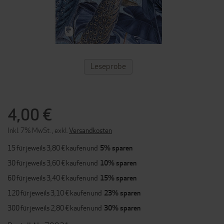
ZUM
Leseprobe
ANFANG
DER
BILDERGALERIE
SPRINGEN
4,00 €
Inkl. 7% MwSt.
,
exkl.
Versandkosten
15 für jeweils
3,80 €
kaufen und
5
% sparen
30 für jeweils
3,60 €
kaufen und
10
% sparen
60 für jeweils
3,40 €
kaufen und
15
% sparen
120 für jeweils
3,10 €
kaufen und
23
% sparen
300 für jeweils
2,80 €
kaufen und
30
% sparen