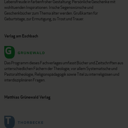
Lebensfreude in farbenfroher Gestaltung: Persönliche Geschenke mit
wohltuenden Inspirationen. Irische Segenswünsche und
Geschenkbücher zum Thema älter werden. Grußkarten für
Geburtstage, zur Ermutigung, zu Trost und Trauer.
Verlag am Eschbach
Das Programm dieses Fachverlages umfasst Bücher und Zeitschriften aus
unterschiedlichen Fächern der Theologie, vor allem Systematische und
Pastoraltheologie, Religionspädagogik sowie Titel zu interreligiösen und
interdisziplinären Fragen.
Matthias Grünewald Verlag