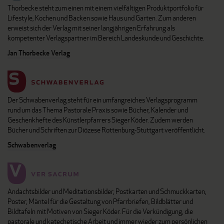
Thorbecke steht zum einen mit einem vielfältigen Produktportfolio für
Lifestyle, Kochen und Backen sowie Haus und Garten. Zum anderen
erweist sich der Verlag mit seiner langjährigen Erfahrung als
kompetenter Verlagspartner im Bereich Landeskunde und Geschichte.
Jan Thorbecke Verlag
Der Schwabenverlag steht für ein umfangreiches Verlagsprogramm
rund um das Thema Pastorale Praxis sowie Bücher, Kalender und
Geschenkhefte des Künstlerpfarrers Sieger Köder. Zudem werden
Bücher und Schriften zur Diözese Rottenburg-Stuttgart veröffentlicht.
Schwabenverlag
Andachtsbilder und Meditationsbilder, Postkarten und Schmuckkarten,
Poster, Mäntel für die Gestaltung von Pfarrbriefen, Bildblätter und
Bildtafeln mit Motiven von Sieger Köder. Für die Verkündigung, die
pastorale und katechetische Arbeit und immer wieder zum persönlichen