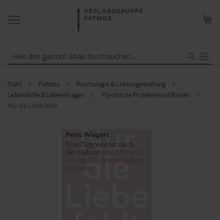
NAVIGATION
ME
UMSCHALTEN
WA
Suche
Start
Patmos
Psychologie & Lebensgestaltung
Lebenshilfe & Lebensfragen
Psychische Probleme und Krisen
Nur die Liebe fehlt
ZUM
ENDE
DER
BILDERGALERIE
SPRINGEN