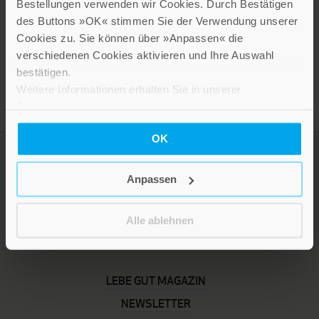
Bestellungen verwenden wir Cookies. Durch Bestätigen
Petra Wiegers liest aus dem Buch.
des Buttons »OK« stimmen Sie der Verwendung unserer
Cookies zu. Sie können über »Anpassen« die
verschiedenen Cookies aktivieren und Ihre Auswahl
bestätigen.
Weitere Informationen erhalten Sie in unserer
Datenschutzerklärung
.
OK
Anpassen
Alle ablehnen
LEBE GUT MAGAZIN
NEWSLETTER