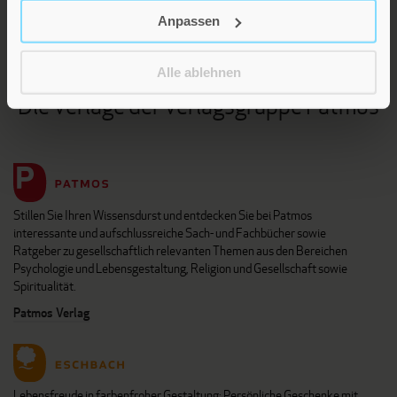
KARRIERE
Anpassen
KUNDENINFO
Alle ablehnen
Die Verlage der Verlagsgruppe Patmos
Stillen Sie Ihren Wissensdurst und entdecken Sie bei Patmos
interessante und aufschlussreiche Sach- und Fachbücher sowie
Ratgeber zu gesellschaftlich relevanten Themen aus den Bereichen
Psychologie und Lebensgestaltung, Religion und Gesellschaft sowie
Spiritualität.
Patmos Verlag
Lebensfreude in farbenfroher Gestaltung: Persönliche Geschenke mit