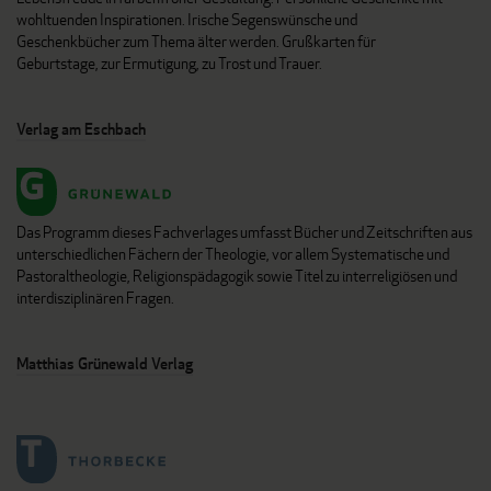
wohltuenden Inspirationen. Irische Segenswünsche und
Geschenkbücher zum Thema älter werden. Grußkarten für
Geburtstage, zur Ermutigung, zu Trost und Trauer.
Verlag am Eschbach
Das Programm dieses Fachverlages umfasst Bücher und Zeitschriften aus
unterschiedlichen Fächern der Theologie, vor allem Systematische und
Pastoraltheologie, Religionspädagogik sowie Titel zu interreligiösen und
interdisziplinären Fragen.
Matthias Grünewald Verlag