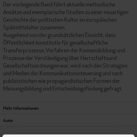
Der vorliegende Band führt aktuelle methodische
Ansätze und exemplarische Studien zu einer neuartigen
Geschichte der politischen Kultur im europäischen
Spätmittelalter zusammen.
Ausgehend von der grundsätzlichen Einsicht, dass
Öffentlichkeit konstitutiv für gesellschaftliche
Transferprozesse, Verfahren der Konsensbildung und
Prozesse der Verständigung über Herrschaftsund
Gesellschaftsordnungen war, wird nach den Strategien
und Medien der Kommunikationssteuerung und nach
publizistischen wie propagandistischen Formen der
Meinungsbildung und Entscheidungsfindung gefragt.
Mehr Informationen
Autor