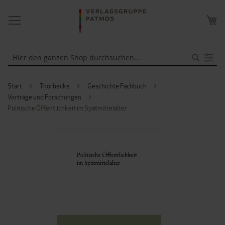
NAVIGATION
ME
UMSCHALTEN
WA
Suche
Start
Thorbecke
Geschichte Fachbuch
Vorträge und Forschungen
Politische Öffentlichkeit im Spätmittelalter
ZUM
ENDE
DER
BILDERGALERIE
SPRINGEN