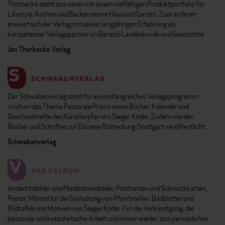
Thorbecke steht zum einen mit einem vielfältigen Produktportfolio für
Lifestyle, Kochen und Backen sowie Haus und Garten. Zum anderen
erweist sich der Verlag mit seiner langjährigen Erfahrung als
kompetenter Verlagspartner im Bereich Landeskunde und Geschichte.
Jan Thorbecke Verlag
Der Schwabenverlag steht für ein umfangreiches Verlagsprogramm
rund um das Thema Pastorale Praxis sowie Bücher, Kalender und
Geschenkhefte des Künstlerpfarrers Sieger Köder. Zudem werden
Bücher und Schriften zur Diözese Rottenburg-Stuttgart veröffentlicht.
Schwabenverlag
Andachtsbilder und Meditationsbilder, Postkarten und Schmuckkarten,
Poster, Mäntel für die Gestaltung von Pfarrbriefen, Bildblätter und
Bildtafeln mit Motiven von Sieger Köder. Für die Verkündigung, die
pastorale und katechetische Arbeit und immer wieder zum persönlichen