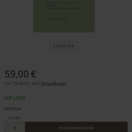
ZUM
Leseprobe
ANFANG
DER
BILDERGALERIE
SPRINGEN
59,00 €
Inkl. 7% MwSt.
,
exkl.
Versandkosten
AUF LAGER
lieferbar
Anzahl
IN DEN WARENKORB