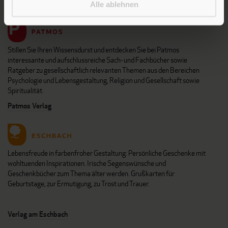
Alle ablehnen
Stillen Sie Ihren Wissensdurst und entdecken Sie bei Patmos
interessante und aufschlussreiche Sach- und Fachbücher sowie
Ratgeber zu gesellschaftlich relevanten Themen aus den Bereichen
Psychologie und Lebensgestaltung, Religion und Gesellschaft sowie
Spiritualität.
Patmos Verlag
Lebensfreude in farbenfroher Gestaltung: Persönliche Geschenke mit
wohltuenden Inspirationen. Irische Segenswünsche und
Geschenkbücher zum Thema älter werden. Grußkarten für
Geburtstage, zur Ermutigung, zu Trost und Trauer.
Verlag am Eschbach