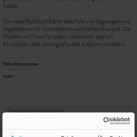
haben.
Das neue Werkbuch bietet eine Fülle von Segnungen und
Segensfeiern für Gottesdienst und Gemeindearbeit. Die
Modelle und Texte für jedes Lebensalter sind am
Kirchenjahr oder an biografischen Anlässen orientiert.
Mehr Informationen
Autor
Presseinformation drucken