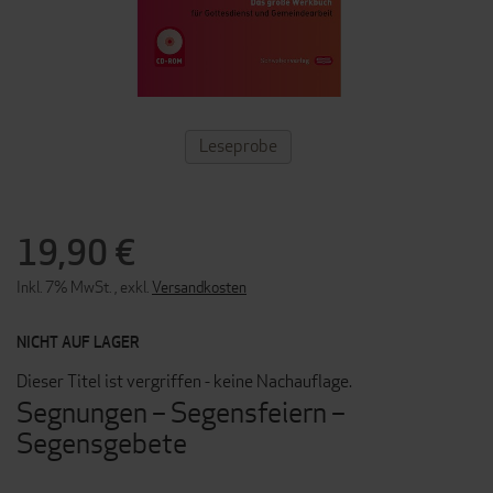
ZUM
Leseprobe
ANFANG
DER
BILDERGALERIE
SPRINGEN
19,90 €
Inkl. 7% MwSt.
,
exkl.
Versandkosten
NICHT AUF LAGER
Dieser Titel ist vergriffen - keine Nachauflage.
Segnungen – Segensfeiern –
Segensgebete