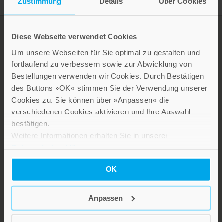
Zustimmung
Details
Über Cookies
Diese Webseite verwendet Cookies
Um unsere Webseiten für Sie optimal zu gestalten und
fortlaufend zu verbessern sowie zur Abwicklung von
Bestellungen verwenden wir Cookies. Durch Bestätigen
des Buttons »OK« stimmen Sie der Verwendung unserer
Cookies zu. Sie können über »Anpassen« die
verschiedenen Cookies aktivieren und Ihre Auswahl
LEBE GUT MAGAZIN
bestätigen.
NEWSLETTER
Weitere Informationen erhalten Sie in unserer
Datenschutzerklärung
.
KARRIERE
KUNDENINFO
OK
Anpassen
Die Verlage der Verlagsgruppe Patmos