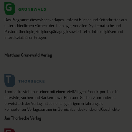
Das Programm dieses Fachverlages umfasst Bücher und Zeitschriften aus
unterschiedlichen Fächern der Theologie, vor allem Systematische und
Pastoraltheologie, Religionspädagogik sowie Titel zu interreligiösen und
interdisziplinären Fragen.
Matthias Grünewald Verlag
Thorbecke steht zum einen mit einem vielfältigen Produktportfolio für
Lifestyle, Kochen und Backen sowie Haus und Garten. Zum anderen
erweist sich der Verlag mit seiner langjährigen Erfahrung als
kompetenter Verlagspartner im Bereich Landeskunde und Geschichte.
Jan Thorbecke Verlag