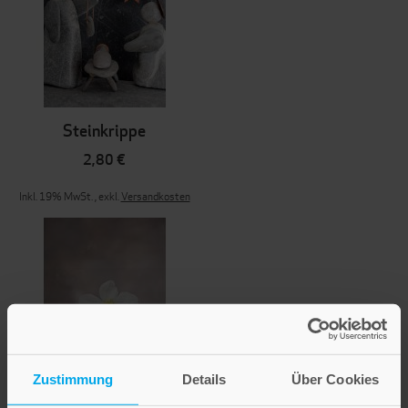
Steinkrippe
2,80 €
Inkl. 19% MwSt.
,
exkl.
Versandkosten
Zustimmung
Details
Über Cookies