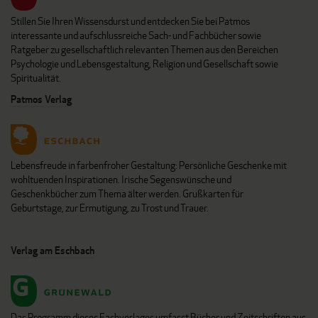
Stillen Sie Ihren Wissensdurst und entdecken Sie bei Patmos
interessante und aufschlussreiche Sach- und Fachbücher sowie
Ratgeber zu gesellschaftlich relevanten Themen aus den Bereichen
Psychologie und Lebensgestaltung, Religion und Gesellschaft sowie
Spiritualität.
Patmos Verlag
Lebensfreude in farbenfroher Gestaltung: Persönliche Geschenke mit
wohltuenden Inspirationen. Irische Segenswünsche und
Geschenkbücher zum Thema älter werden. Grußkarten für
Geburtstage, zur Ermutigung, zu Trost und Trauer.
Verlag am Eschbach
Das Programm dieses Fachverlages umfasst Bücher und Zeitschriften aus