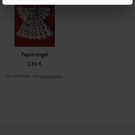
Papierengel
2,80 €
Inkl. 19% MwSt.
,
exkl.
Versandkosten