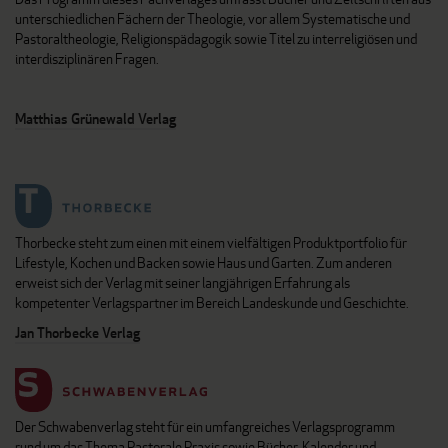
unterschiedlichen Fächern der Theologie, vor allem Systematische und
Pastoraltheologie, Religionspädagogik sowie Titel zu interreligiösen und
interdisziplinären Fragen.
Matthias Grünewald Verlag
Thorbecke steht zum einen mit einem vielfältigen Produktportfolio für
Lifestyle, Kochen und Backen sowie Haus und Garten. Zum anderen
erweist sich der Verlag mit seiner langjährigen Erfahrung als
kompetenter Verlagspartner im Bereich Landeskunde und Geschichte.
Jan Thorbecke Verlag
Der Schwabenverlag steht für ein umfangreiches Verlagsprogramm
rund um das Thema Pastorale Praxis sowie Bücher, Kalender und