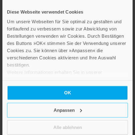
Weihnachtsblüte
2,80 €
Diese Webseite verwendet Cookies
Um unsere Webseiten für Sie optimal zu gestalten und
Inkl. 19% MwSt.
,
exkl.
Versandkosten
fortlaufend zu verbessern sowie zur Abwicklung von
Bestellungen verwenden wir Cookies. Durch Bestätigen
des Buttons »OK« stimmen Sie der Verwendung unserer
Cookies zu. Sie können über »Anpassen« die
verschiedenen Cookies aktivieren und Ihre Auswahl
bestätigen.
Weitere Informationen erhalten Sie in unserer
Datenschutzerklärung
.
OK
Lichtertüten
2,80 €
Anpassen
Inkl. 19% MwSt.
,
exkl.
Versandkosten
Alle ablehnen